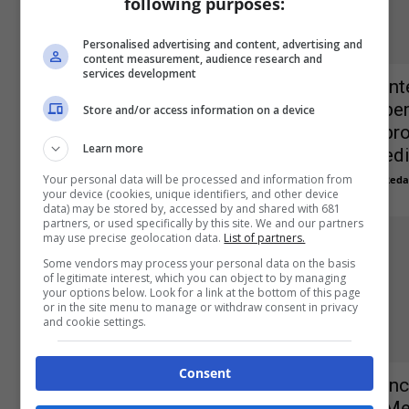
following purposes:
Personalised advertising and content, advertising and
content measurement, audience research and
services development
Incentivo occupazione
Int
Mezzogiorno, nuovo
pe
Store and/or access information on a device
finanziamento per ulteriori 302
pro
Learn more
milioni
edi
Your personal data will be processed and information from
Redazione
-
2 Luglio 2018
Reda
0
your device (cookies, unique identifiers, and other device
data) may be stored by, accessed by and shared with 681
partners, or used specifically by this site. We and our partners
may use precise geolocation data.
List of partners.
Some vendors may process your personal data on the basis
of legitimate interest, which you can object to by managing
your options below. Look for a link at the bottom of this page
or in the site menu to manage or withdraw consent in privacy
and cookie settings.
Assunzioni agevolate, il cumulo
degli incentivi che raddoppiano lo
Consent
In
sgravio
Me