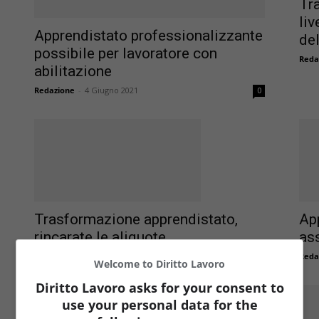
Tr
liv
Apprendistato professionalizzante
del
possibile per lavoratore con
Reda
abilitazione
Redazione
-
4 Giugno 2021
0
Trasformazione apprendistato,
App
rincarate le aliquote
ass
Redazione
-
11 Aprile 2019
Reda
0
Welcome to Diritto Lavoro
Diritto Lavoro asks for your consent to
use your personal data for the