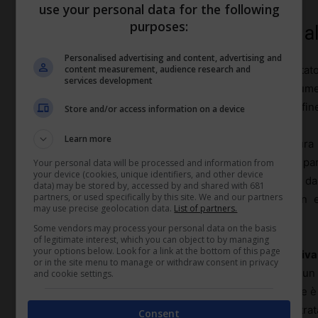
use your personal data for the following
purposes:
Strutturare puntate brevi ma ad a
Personalised advertising and content, advertising and
content measurement, audience research and
Nel contesto aziendale il tempo è scarso e frammentat
services development
spesso portano più risultati di conversazioni fium
superficiale: serve
densità informativa
, non velocità fin
Store and/or access information on a device
Learn more
Una buona architettura di puntata prevede un'apertura m
porta a casa), un corpo centrale con
3 blocchi
ben separa
Your personal data will be processed and information from
your device (cookies, unique identifiers, and other device
ciò che si è sentito in azione: un comportamento da
data) may be stored by, accessed by and shared with 681
partners, or used specifically by this site. We and our partners
materiale di approfondimento. Senza call to action e
may use precise geolocation data.
List of partners.
nell’ascolto e non spostano nulla nella pratica.
Some vendors may process your personal data on the basis
of legitimate interest, which you can object to by managing
your options below. Look for a link at the bottom of this page
Aiuta lavorare su scalette quasi da
telecronaca sportiva
or in the site menu to manage or withdraw consent in privacy
dove accelerare, dove rallentare, quando inserire u
and cookie settings.
ripetizioni e divagazioni, la percezione dell’ascoltatore 
non affatica e non dà la sensazione di "riunione registrat
Consent