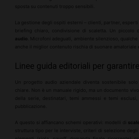
sposta su contenuti troppo sensibili.
La gestione degli ospiti esterni – clienti, partner, esperti
briefing chiaro, condivisione di scaletta. Un piccolo 
audio
. Microfoni adeguati, ambiente silenzioso, qualche
anche il miglior contenuto rischia di suonare amatoriale 
Linee guida editoriali per garantir
Un progetto audio aziendale diventa sostenibile sol
chiare. Non è un manuale rigido, ma un documento vivo c
della serie, destinatari, temi ammessi e temi esclusi
pubblicazione.
A questo si affiancano schemi operativi: modelli di
scal
struttura tipo per le interviste, criteri di selezione degli
elementi (sigla, payoff, domanda finale ricorrente) cr