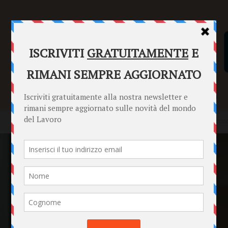
SENTENZE
FORMULARI
PUNTO INFORMAZIONI
Home
News
Design editoriale dei podcast aziendali: format, tono