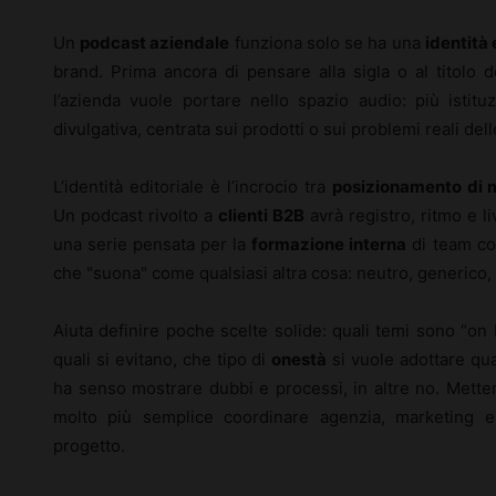
Un
podcast aziendale
funziona solo se ha una
identità 
brand. Prima ancora di pensare alla sigla o al titolo d
l’azienda vuole portare nello spazio audio: più istitu
divulgativa, centrata sui prodotti o sui problemi reali del
L’identità editoriale è l’incrocio tra
posizionamento di 
Un podcast rivolto a
clienti B2B
avrà registro, ritmo e li
una serie pensata per la
formazione interna
di team com
che "suona" come qualsiasi altra cosa: neutro, generico
Aiuta definire poche scelte solide: quali temi sono “on 
quali si evitano, che tipo di
onestà
si vuole adottare quan
ha senso mostrare dubbi e processi, in altre no. Mette
molto più semplice coordinare agenzia, marketing e 
progetto.