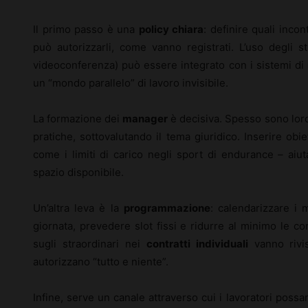
Il primo passo è una
policy chiara
: definire quali incon
può autorizzarli, come vanno registrati. L’uso degli st
videoconferenza) può essere integrato con i sistemi di
un “mondo parallelo” di lavoro invisibile.
La formazione dei
manager
è decisiva. Spesso sono loro
pratiche, sottovalutando il tema giuridico. Inserire obiet
come i limiti di carico negli sport di endurance – aiu
spazio disponibile.
Un’altra leva è la
programmazione
: calendarizzare i 
giornata, prevedere slot fissi e ridurre al minimo le c
sugli straordinari nei
contratti individuali
vanno rivis
autorizzano “tutto e niente”.
Infine, serve un canale attraverso cui i lavoratori poss