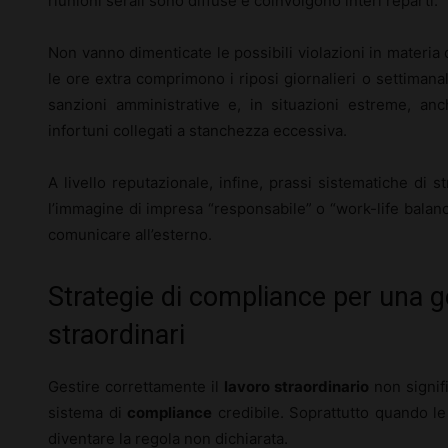
riunioni serali sono diffuse e coinvolgono interi reparti.
Non vanno dimenticate le possibili violazioni in materia 
le ore extra comprimono i riposi giornalieri o settimanal
sanzioni amministrative e, in situazioni estreme, anch
infortuni collegati a stanchezza eccessiva.
A livello reputazionale, infine, prassi sistematiche di
l’immagine di impresa “responsabile” o “work-life balan
comunicare all’esterno.
Strategie di compliance per una g
straordinari
Gestire correttamente il
lavoro straordinario
non signif
sistema di
compliance
credibile. Soprattutto quando le r
diventare la regola non dichiarata.