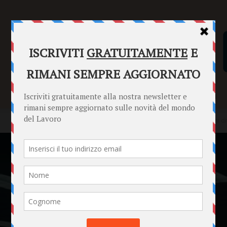
SENTENZE
FORMULARI
PUNTO INFORMAZIONI
Home
News
Lavoro straordinario implicito: quando le riunioni d