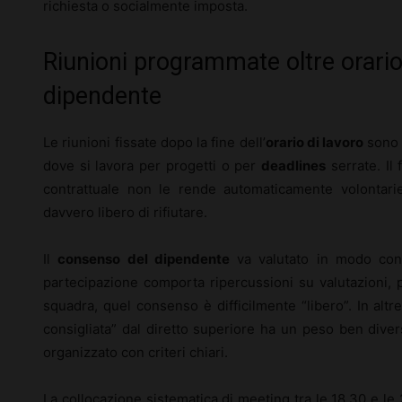
richiesta o socialmente imposta.
Riunioni programmate oltre orari
dipendente
Le riunioni fissate dopo la fine dell’
orario di lavoro
sono d
dove si lavora per progetti o per
deadlines
serrate. Il 
contrattuale non le rende automaticamente volontarie
davvero libero di rifiutare.
Il
consenso del dipendente
va valutato in modo conc
partecipazione comporta ripercussioni su valutazioni, 
squadra, quel consenso è difficilmente “libero”. In alt
consigliata” dal diretto superiore ha un peso ben diver
organizzato con criteri chiari.
La collocazione sistematica di meeting tra le 18.30 e le 2