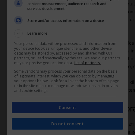
Se il datore di lavoro è a conoscenza – o avrebbe potut
content measurement, audience research and
services development
queste attività extra, il rischio di doverle retribuire co
management, la tolleranza sistematica e perfino l’uso di r
Store and/or access information on a device
possono essere letti come
autorizzazione tacita
.
Learn more
Si crea una sorta di doppio binario: da un lato si predica i
Your personal data will be processed and information from
your device (cookies, unique identifiers, and other device
(o si aspettano) performance possibili solo grazie a i
data) may be stored by, accessed by and shared with 681
partners, or used specifically by this site. We and our partners
corto circuito che si vede nello sport quando si esalta 
may use precise geolocation data.
List of partners.
pretende che tutti tengano quel ritmo. Nel lavoro, però,
Some vendors may process your personal data on the basis
of legitimate interest, which you can object to by managing
your options below. Look for a link at the bottom of this page
Il nodo non è solo economico. C’è anche un profilo d
or in the site menu to manage or withdraw consent in privacy
seppur “ufficiosi”, possono violare i limiti di legge sui te
and cookie settings.
Prova delle ore prestate tra timbra
Consent
Do not consent
Stabilire quante ore di
riunioni
o di connessione extra
problema di
prova
. Non sempre esistono timbrature o r