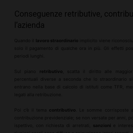
Conseguenze retributive, contribu
l’azienda
Quando il
lavoro straordinario
implicito viene riconosciu
solo il pagamento di qualche ora in più. Gli effetti p
periodi lunghi.
Sul piano
retributivo
, scatta il diritto alle maggi
percentuali diverse a seconda che lo straordinario sia
entrano nella base di calcolo di istituti come TFR, men
legati alla retribuzione.
Poi c’è il tema
contributivo
. Le somme corrisposte a 
contribuzione previdenziale; se non versate per anni, 
ispettivo, con richiesta di arretrati,
sanzioni
e interess