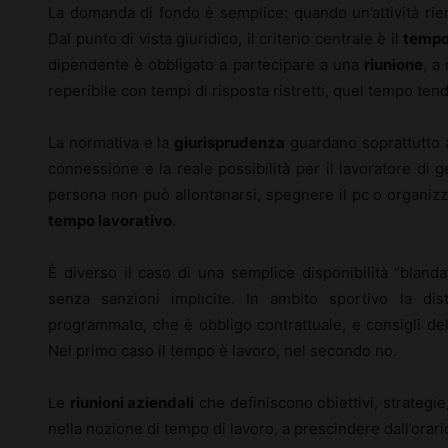
La domanda di fondo è semplice: quando un’attività rientra
Dal punto di vista giuridico, il criterio centrale è il
tempo 
dipendente è obbligato a partecipare a una
riunione
, a
reperibile con tempi di risposta ristretti, quel tempo te
La normativa e la
giurisprudenza
guardano soprattutto a
connessione e la reale possibilità per il lavoratore di 
persona non può allontanarsi, spegnere il pc o organizza
tempo lavorativo
.
È diverso il caso di una semplice disponibilità “bland
senza sanzioni implicite. In ambito sportivo la dis
programmato, che è obbligo contrattuale, e consigli del 
Nel primo caso il tempo è lavoro, nel secondo no.
Le
riunioni aziendali
che definiscono obiettivi, strategie
nella nozione di tempo di lavoro, a prescindere dall’orari