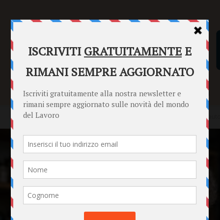
SENTENZE
FORMULARI
PUNTO INFORMAZIONI
Home
Punto Informazioni
Lavoratori
Irpef, pagano più gli aut