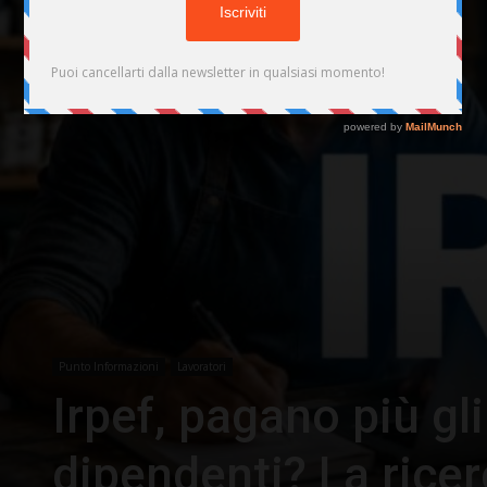
Punto Informazioni
Lavoratori
Irpef, pagano più gl
dipendenti? La ricer