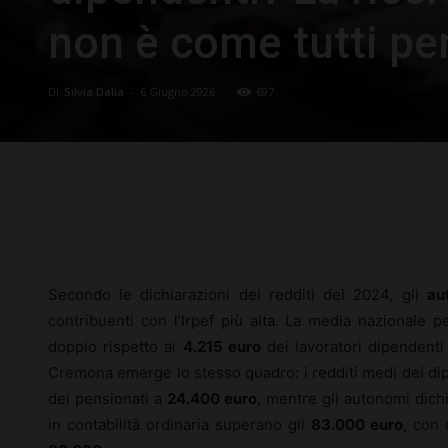
non è come tutti p
Di
Silvia Dalia
-
6 Giugno 2026
697
Facebook
X
Pinterest
Secondo le dichiarazioni dei redditi del 2024, gli
au
contribuenti con l’Irpef più alta. La media nazionale p
doppio rispetto ai
4.215 euro
dei lavoratori dipendenti
Cremona emerge lo stesso quadro: i redditi medi dei dip
dei pensionati a
24.400 euro
, mentre gli autonomi dic
in contabilità ordinaria superano gli
83.000 euro
, con 