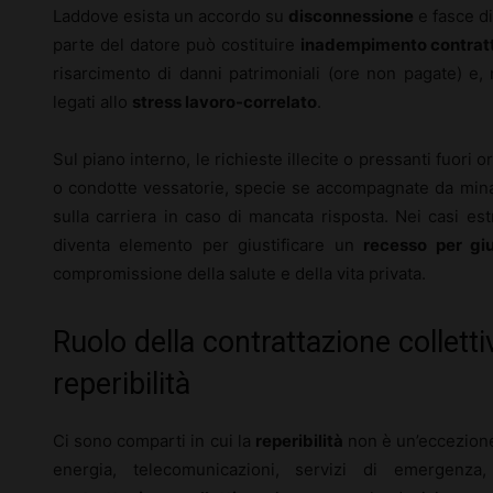
Laddove esista un accordo su
disconnessione
e fasce di
parte del datore può costituire
inadempimento contrat
risarcimento di danni patrimoniali (ore non pagate) e, 
legati allo
stress lavoro-correlato
.
Sul piano interno, le richieste illecite o pressanti fuor
o condotte vessatorie, specie se accompagnate da minac
sulla carriera in caso di mancata risposta. Nei casi est
diventa elemento per giustificare un
recesso per gi
compromissione della salute e della vita privata.
Ruolo della contrattazione collettiv
reperibilità
Ci sono comparti in cui la
reperibilità
non è un’eccezione,
energia, telecomunicazioni, servizi di emergenza,