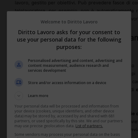
lavoro, gestito per obiettivi. Può prevedere fasce di cont
telelavoratore, per esempio, non è automaticamente 
significa appunto porre un confine netto, anche nel lavo
Welcome to Diritto Lavoro
Diritto Lavoro asks for your consent to
Strumenti contrattuali per regolam
use your personal data for the following
purposes:
digitali
Personalised advertising and content, advertising and
Il veicolo principale per dare contenuto concreto 
content measurement, audience research and
services development
contrattazione
. Da un lato i
CCNL
fissano principi g
traducono questi principi in regole operative: orari, c
Store and/or access information on a device
limita a ribadire l’ovvio, ma entra nel merito dell’uso di
e
Learn more
Slack, WhatsApp di gruppo), telefonate dirette.
Your personal data will be processed and information from
your device (cookies, unique identifiers, and other device
Strumenti frequenti sono la definizione di
fasce orarie d
data) may be stored by, accessed by and shared with 681
partners, or used specifically by this site. We and our partners
canale “ufficiale” per le comunicazioni di lavoro e il divie
may use precise geolocation data.
List of partners.
operative urgenti. Si può prevedere che i messaggi inviat
Some vendors may process your personal data on the basis
alla ripresa del turno.