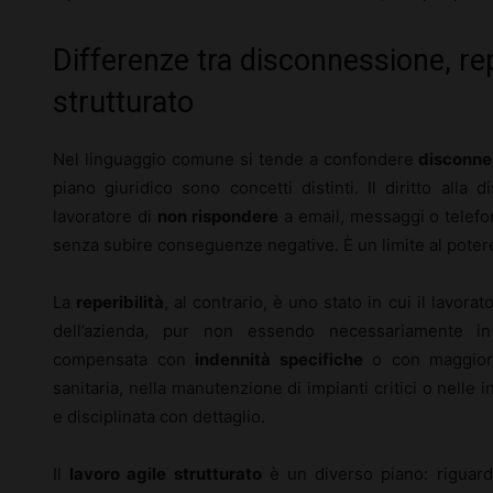
Differenze tra disconnessione, repe
strutturato
Nel linguaggio comune si tende a confondere
disconne
piano giuridico sono concetti distinti. Il diritto alla 
lavoratore di
non rispondere
a email, messaggi o telefon
senza subire conseguenze negative. È un limite al potere
La
reperibilità
, al contrario, è uno stato in cui il lavor
dell’azienda, pur non essendo necessariamente in
compensata con
indennità specifiche
o con maggiora
sanitaria, nella manutenzione di impianti critici o nelle in
e disciplinata con dettaglio.
Il
lavoro agile strutturato
è un diverso piano: riguarda 