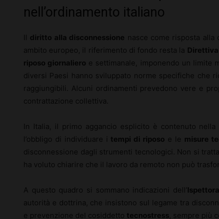
nell’ordinamento italiano
Il
diritto alla disconnessione
nasce come risposta alla dil
ambito europeo, il riferimento di fondo resta la
Direttiva
riposo giornaliero
e settimanale, imponendo un limite m
diversi Paesi hanno sviluppato norme specifiche che ri
raggiungibili. Alcuni ordinamenti prevedono vere e propr
contrattazione collettiva.
In Italia, il primo aggancio esplicito è contenuto nell
l’obbligo di individuare i
tempi di riposo
e le
misure te
disconnessione dagli strumenti tecnologici. Non si tratta 
ha voluto chiarire che il lavoro da remoto non può tras
A questo quadro si sommano indicazioni dell’
Ispettor
autorità e dottrina, che insistono sul legame tra disco
e prevenzione del cosiddetto
tecnostress
, sempre più c