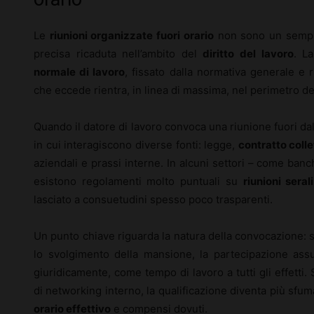
Le
riunioni organizzate fuori orario
non sono un sempli
precisa ricaduta nell’ambito del
diritto del lavoro
. L
normale di lavoro
, fissato dalla normativa generale e ri
che eccede rientra, in linea di massima, nel perimetro d
Quando il datore di lavoro convoca una riunione fuori dall
in cui interagiscono diverse fonti: legge,
contratto coll
aziendali e prassi interne. In alcuni settori – come banc
esistono regolamenti molto puntuali su
riunioni serali
lasciato a consuetudini spesso poco trasparenti.
Un punto chiave riguarda la natura della convocazione: s
lo svolgimento della mansione, la partecipazione as
giuridicamente, come tempo di lavoro a tutti gli effetti.
di networking interno, la qualificazione diventa più sfum
orario effettivo
e compensi dovuti.