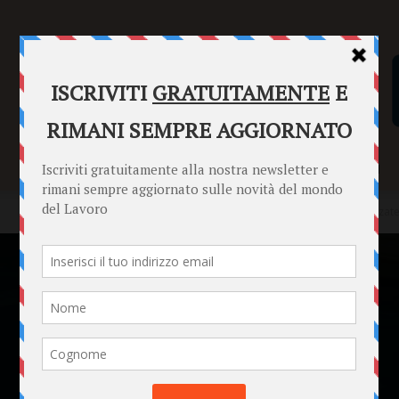
SENTENZE
FORMULARI
PUNTO INFORMAZIONI
Home
News
Le conseguenze giuridiche delle riunioni organizzate