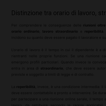
Distinzione tra orario di lavoro, st
Per comprendere le conseguenze delle
riunioni oltre
orario ordinario
,
lavoro straordinario
e
reperibilità
.
incidono su quanto deve essere pagato il lavoratore e s
L’orario di lavoro è il tempo in cui il dipendente è a 
rientranti nelle proprie funzioni. Se una riunione c
emergono profili particolari. Quando invece la convoca
entra in area di
straordinario
, che deve essere autor
previste e soggetto a limiti di legge e di contratto.
La
reperibilità
, invece, è una condizione intermedia: il 
deve essere contattabile e pronto a intervenire. Se dura
per partecipare a una riunione online serale, il tempo e
lavoro, da retribuire secondo le regole applicabil