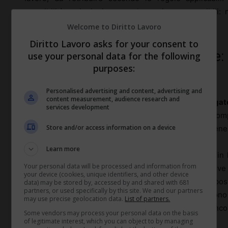
reperibilità e riunioni come elementi sovrapponibili: 
tracciabilità dei tempi
e sui diritti economici.
Welcome to Diritto Lavoro
Diritto Lavoro asks for your consent to
Riunioni obbligatorie e volontarie
use your personal data for the following
purposes:
e tempi
Personalised advertising and content, advertising and
content measurement, audience research and
La linea di confine più rilevante è tra riunioni
obbligat
services development
primo caso, se la mancata partecipazione può compo
Store and/or access information on a device
esclusione da informazioni essenziali, è difficile sostener
Learn more
Una riunione obbligatoria fissata fuori orario ricade, in
Your personal data will be processed and information from
straordinario
o, in alcuni casi, di turnazione. Deve
your device (cookies, unique identifiers, and other device
rilevazione presenze
, retribuita o compensata con riposi 
data) may be stored by, accessed by and shared with 681
partners, or used specifically by this site. We and our partners
massimi di orario. Nei contesti dove i controlli son
may use precise geolocation data.
List of partners.
consulenza o studi professionali – il rischio è che incon
Some vendors may process your personal data on the basis
accumulo di ore non dichiarate.
of legitimate interest, which you can object to by managing