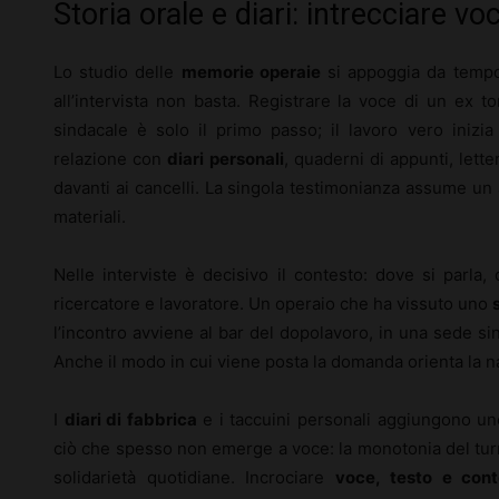
Storia orale e diari: intrecciare v
Lo studio delle
memorie operaie
si appoggia da tempo
all’intervista non basta. Registrare la voce di un ex to
sindacale è solo il primo passo; il lavoro vero ini
relazione con
diari personali
, quaderni di appunti, lette
davanti ai cancelli. La singola testimonianza assume un 
materiali.
Nelle interviste è decisivo il contesto: dove si parla, 
ricercatore e lavoratore. Un operaio che ha vissuto uno
l’incontro avviene al bar del dopolavoro, in una sede sin
Anche il modo in cui viene posta la domanda orienta la n
I
diari di fabbrica
e i taccuini personali aggiungono uno
ciò che spesso non emerge a voce: la monotonia del turno, 
solidarietà quotidiane. Incrociare
voce, testo e cont