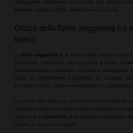
spettacolare dell’evento eccezionale alla struttura più
formano identità, conflitti, appartenenze politiche.
Critica della fonte soggettiva tra
silenzi
La
fonte soggettiva
è al centro delle memorie opera
documento trasparente. Ogni racconto è filtrato da
em
diventato dicibile o indicibile, da forme di autocensura
subito un licenziamento disciplinare, per esempio, può
eroica di conflitto, oppure minimizzarlo fino quasi a cance
La critica delle fonti, qui, non è solo un esercizio fil
vengono costruite nel tempo, spesso attraverso narrazion
reparto, di un
sindacato
, di un collettivo. I ricercatori 
interne, le versioni divergenti.