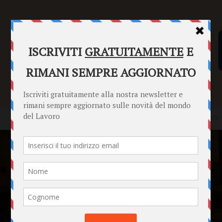
SENTENZE
FORMULARI
PUNTO INFORMAZIONI
Home
News
Metodologie di ricerca per lo studio delle memorie