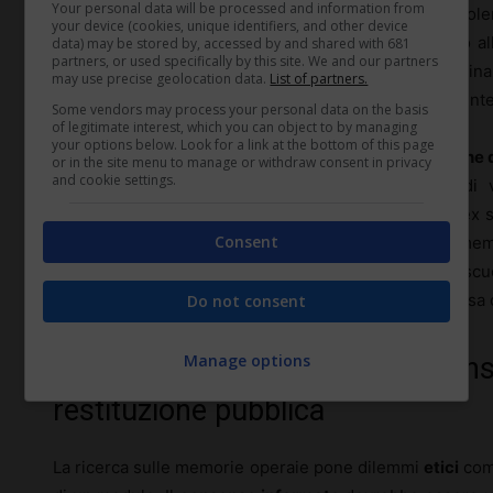
Your personal data will be processed and information from
come viene descritto. Un comitato di fabbrica può voler 
your device (cookies, unique identifiers, and other device
contrattuali, mentre un collettivo femminista interno 
data) may be stored by, accessed by and shared with 681
partners, or used specifically by this site. We and our partners
mettere in evidenza episodi di
sessismo
o discriminaz
may use precise geolocation data.
List of partners.
dell’archivio riflette quindi rapporti di forza e conflitti inte
Some vendors may process your personal data on the basis
of legitimate interest, which you can object to by managing
your options below. Look for a link at the bottom of this page
Gli strumenti digitali permettono oggi di creare
banche d
or in the site menu to manage or withdraw consent in privacy
and cookie settings.
di lavoro ormai chiusi, cronologie collaborative di
scompare: un archivio di quartiere, ospitato in una ex 
Consent
diventa spazio di incontro, di formazione politica, di mem
co-progettare percorsi espositivi, laboratori con sc
interviste, trasformando il patrimonio raccolto in risorsa c
Do not consent
Manage options
Questioni etiche: anonimato, con
restituzione pubblica
La ricerca sulle memorie operaie pone dilemmi
etici
comp