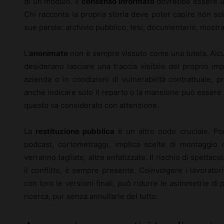
di un modulo. Il
consenso informato
dovrebbe essere un
Chi racconta la propria storia deve poter capire non so
sue parole: archivio pubblico, tesi, documentario, mostra
L’
anonimato
non è sempre vissuto come una tutela. Alcu
desiderano lasciare una traccia visibile del proprio im
azienda o in condizioni di vulnerabilità contrattuale, p
anche indicare solo il reparto o la mansione può essere 
questo va considerato con attenzione.
La
restituzione pubblica
è un altro nodo cruciale. Por
podcast, cortometraggi, implica scelte di montaggio 
verranno tagliate, altre enfatizzate. Il rischio di spettac
il conflitto, è sempre presente. Coinvolgere i lavoratori
con loro le versioni finali, può ridurre le asimmetrie di 
ricerca, pur senza annullarle del tutto.