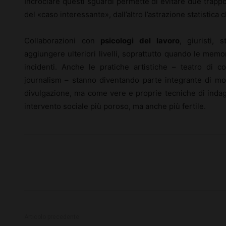
Incrociare questi sguardi permette di evitare due trappo
del «caso interessante», dall’altro l’astrazione statistica 
Collaborazioni con
psicologi del lavoro
, giuristi,
aggiungere ulteriori livelli, soprattutto quando le memo
incidenti. Anche le pratiche artistiche – teatro di co
journalism – stanno diventando parte integrante di mo
divulgazione, ma come vere e proprie tecniche di indagi
intervento sociale più poroso, ma anche più fertile.
Articolo precedente