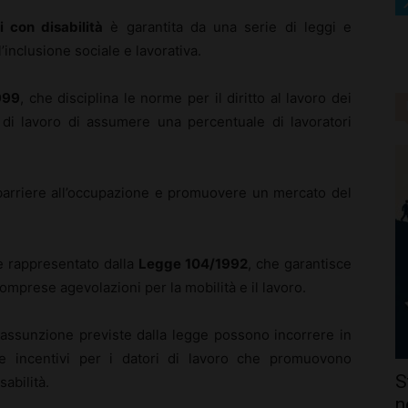
ri con disabilità
è garantita da una serie di leggi e
inclusione sociale e lavorativa.
999
, che disciplina le norme per il diritto al lavoro dei
i di lavoro di assumere una percentuale di lavoratori
 barriere all’occupazione e promuovere un mercato del
è rappresentato dalla
Legge 104/1992
, che garantisce
comprese agevolazioni per la mobilità e il lavoro.
 assunzione previste dalla legge possono incorrere in
he incentivi per i datori di lavoro che promuovono
S
abilità.
n