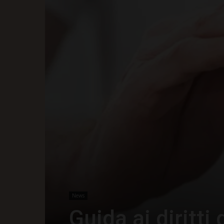
News
Guida ai diritti 