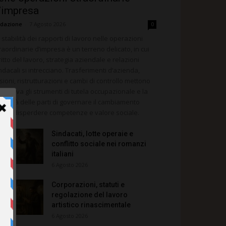
’impresa
dazione
-
7 Agosto 2026
0
 stabilità dei rapporti di lavoro nelle operazioni
raordinarie d’impresa è un terreno delicato, in cui
ritto del lavoro, strategia aziendale e relazioni
ndacali si intrecciano. Trasferimenti d’azienda,
sioni, ristrutturazioni e cambi di controllo mettono
la prova gli strumenti di tutela occupazionale e la
pacità delle parti di governare il cambiamento
nza disperdere competenze e valore sociale.
Sindacati, lotte operaie e
conflitto sociale nei romanzi
italiani
6 Agosto 2026
Corporazioni, statuti e
regolazione del lavoro
artistico rinascimentale
6 Agosto 2026