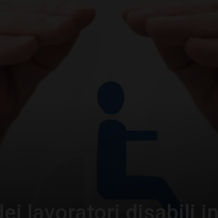
–
Portale
del
Diritto
dei lavoratori disabili i