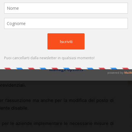
(cookies, unique identifiers, and other device data) may be stored by,
accessed by and shared with 681 partners, or used specifically by this
site. We and our partners may use precise geolocation data.
List of
oro.com)
partners.
Some vendors may process your personal data on the basis of legitimate
zioni fiscali
interest, which you can object to by managing your options below. Look
for a link at the bottom of this page or in the site menu to manage or
withdraw consent in privacy and cookie settings.
evolazioni fiscali
e tutele specifiche per i lavoratori
ndere il mercato del lavoro più accessibile.
Do not consent
Consent
Manage options
iare di sgravi fiscali e di spese deducibili, grazie a
averso benefici finanziari per i datori di lavoro, quali
previdenziali.
er l’assunzione ma anche per la modifica del posto di
ente disabile.
e per le aziende implementare le necessarie misure di