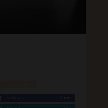
I nostri SocialMedia
27,994
Fans
MI PIACE