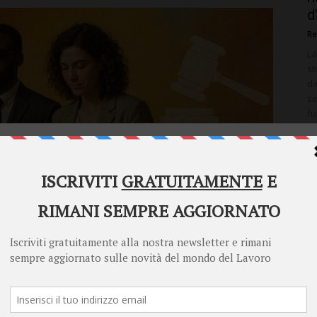
d
Re
La
st
di
si
fu
al
ca
Welcome to Diritto Lavoro
se
Diritto Lavoro asks for your consent to use your
personal data for the following purposes:
Personalised advertising and content, advertising and content
measurement, audience research and services development
Store and/or access information on a device
Learn more
Your personal data will be processed and information from your device