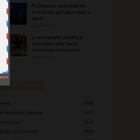
Professioni emergenti nel
mondo del gaming e degli e-
sport
6 Agosto 2026
Licenziamenti collettivi e
individuali nelle fasi di
recessione economica
6 Agosto 2026
Categorie popolari
News
6889
Informazioni Generali
3471
Lavoratori
2931
Punto Informazioni
2920