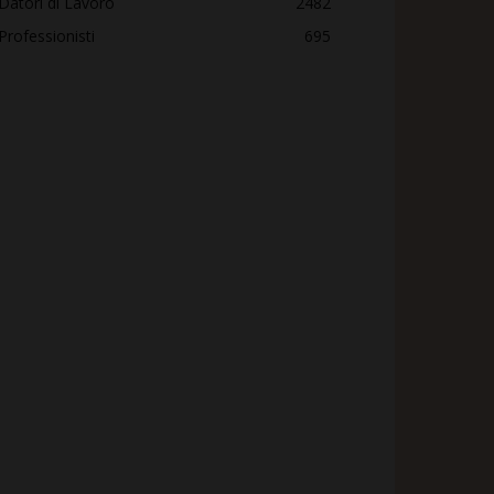
Datori di Lavoro
2482
Professionisti
695