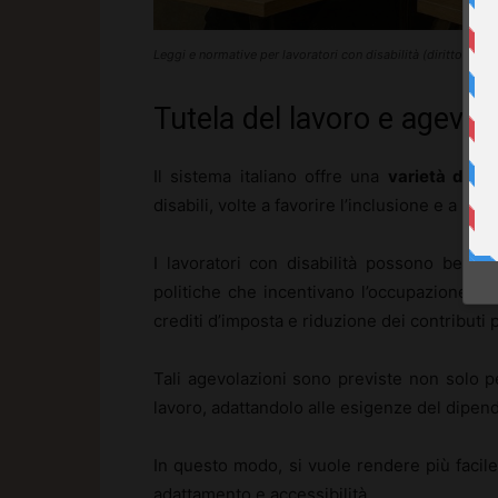
Leggi e normative per lavoratori con disabilità (diritto-lav
Tutela del lavoro e agevola
Il sistema italiano offre una
varietà di ag
disabili, volte a favorire l’inclusione e a re
I lavoratori con disabilità possono benefic
politiche che incentivano l’occupazione attr
crediti d’imposta e riduzione dei contributi 
Tali agevolazioni sono previste non solo p
lavoro, adattandolo alle esigenze del dipend
In questo modo, si vuole rendere più facil
adattamento e accessibilità.