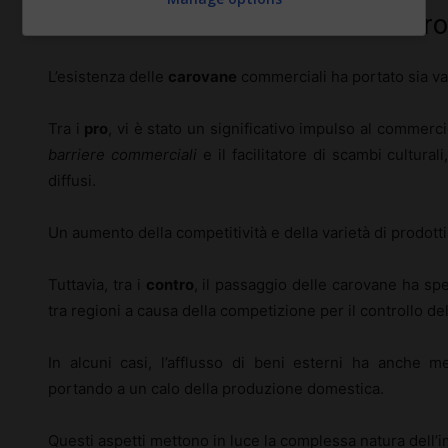
Pro e contro economici delle car
L’esistenza delle
carovane
commerciali ha portato sia v
Tra i
pro
, vi è stato un significativo impulso al commerc
barriere commerciali
e il facilitatore di scambi cultura
diffusi.
Un aumento della competitività e della varietà di prodotti
Tuttavia, tra i
contro
, il passaggio delle carovane ha spe
tra regioni a causa della competizione per il controllo de
In alcuni casi, l’afflusso di beni esterni ha anche me
portando a un calo della produzione domestica.
Questi aspetti mettono in luce la complessa natura dell’