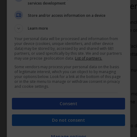
services development
Effetti delle carovane sul commer
Store and/or access information on a device
Le
carovane
hanno avuto un impatto significativo an
Learn more
ponti culturali ed economici tra il mondo occidentale e or
Your personal data will be processed and information from
your device (cookies, unique identifiers, and other device
Le rotte carovaniere, come la famosa
Via della Seta
, fa
data) may be stored by, accessed by and shared with 681
partners, or used specifically by this site. We and our partners
seta, spezie e metalli, tra continenti, influenzando diret
may use precise geolocation data.
List of partners.
Some vendors may process your personal data on the basis
Questo tipo di commercio ha portato allo sviluppo di n
of legitimate interest, which you can object to by managing
your options below. Look for a link at the bottom of this page
essenziali per il commercio globale moderno.
or in the site menu to manage or withdraw consent in privacy
and cookie settings.
Le carovane non solo promuovevano il traffico di me
culturale e tecnologico, contribuendo alla diffusione
Consent
geografici e culturali.
Do not consent
In questo modo, risultavano fondamentali nel processo 
Manage options