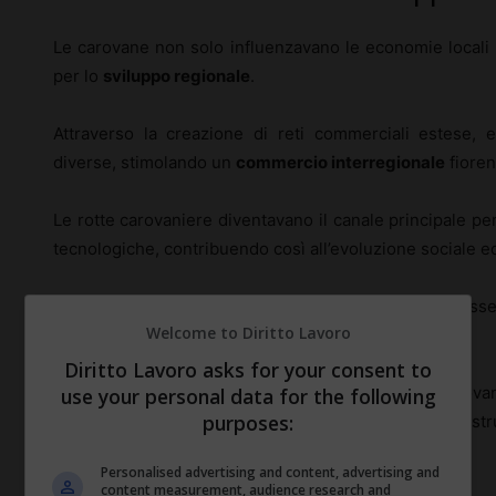
Le carovane non solo influenzavano le economie local
per lo
sviluppo regionale
.
Attraverso la creazione di reti commerciali estese, es
diverse, stimolando un
commercio interregionale
fioren
Le rotte carovaniere diventavano il canale principale per 
tecnologiche, contribuendo così all’evoluzione sociale 
Regioni prima isolate sono diventate interconnes
Welcome to Diritto Lavoro
economica
strutturale.
Diritto Lavoro asks for your consent to
Inoltre, l’incremento di scambi portato dalle carov
use your personal data for the following
purposes:
dell’infrastruttura e dei
servizi pubblici
, come la costr
stabili e istituzionalizzati.
Personalised advertising and content, advertising and
content measurement, audience research and