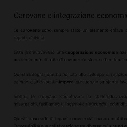
Carovane e integrazione economi
Le
carovane
sono sempre state un elemento chiave pe
regioni e civiltà.
Esse promuovevano una
cooperazione economica
basa
mantenimento di rotte di commercio sicure e ben funzion
Questa integrazione ha portato allo sviluppo di relazion
commerciali tra stati e
impero
, creando un ambiente favo
Inoltre, le carovane stimolavano la standardizzazi
misurazioni, facilitando gli scambi e riducendo i costi di 
Questi trascendenti legami commerciali hanno contribu
l’accessibilità e la collaborazione tra diverse culture ed