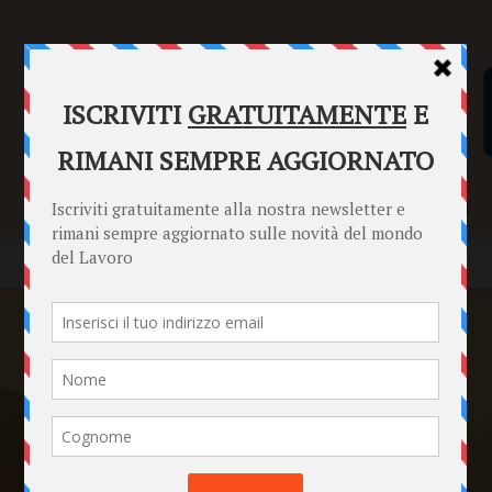
SENTENZE
FORMULARI
PUNTO INFORMAZIONI
Home
News
L’impatto economico delle carovane commerciali