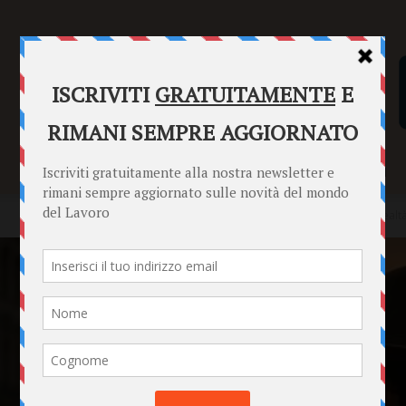
SENTENZE
FORMULARI
PUNTO INFORMAZIONI
Home
News
La vita dei suonatori ambulanti: tra passione e realt