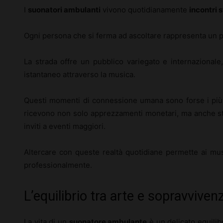
I
suonatori ambulanti
vivono quotidianamente
incontri 
Ogni persona che si ferma ad ascoltare rappresenta un po
La strada offre un pubblico variegato e internazionale
istantaneo attraverso la musica.
Questi momenti di connessione umana sono forse i più gr
ricevono non solo apprezzamenti monetari, ma anche stor
inviti a eventi maggiori.
Altercare con queste realtà quotidiane permette ai mus
professionalmente.
L’equilibrio tra arte e sopravviven
La vita di un
suonatore ambulante
è un delicato equilibr