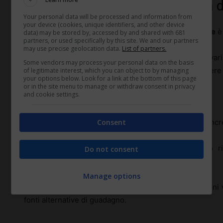
Sfide economiche e opportunità 
Your personal data will be processed and information from
your device (cookies, unique identifiers, and other device
Una delle principali sfide per un
suonatore ambulante
è
data) may be stored by, accessed by and shared with 681
partners, or used specifically by this site. We and our partners
may use precise geolocation data.
List of partners.
L’incertezza dei guadagni giornalieri, influenzata da vari
Some vendors may process your personal data on the basis
volontà del pubblico di pagare, rende difficile prevedere 
of legitimate interest, which you can object to by managing
your options below. Look for a link at the bottom of this page
or in the site menu to manage or withdraw consent in privacy
and cookie settings.
Tuttavia, ci sono opportunità uniche di guadagno.
Consent
Esibizioni durante eventi speciali o festival possono incr
Alcuni musicisti collaborano anche con negozi o ris
Do not consent
assicurano una fonte di reddito più stabile.
Manage options
Inoltre, la vendita di CD o merchandising e le donazioni 
fonti alternative di guadagno.