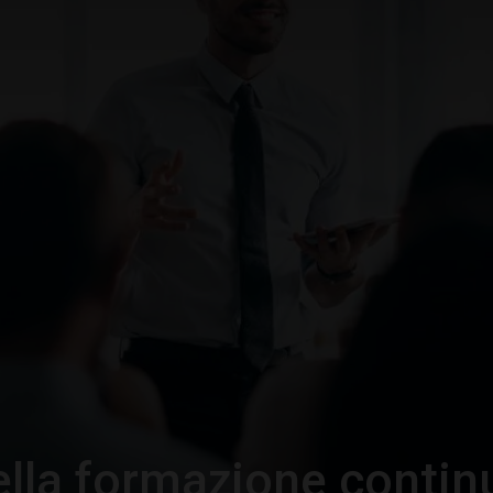
–
Portale
del
Diritto
ella formazione contin