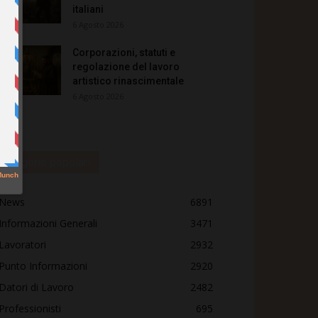
italiani
6 Agosto 2026
Corporazioni, statuti e
regolazione del lavoro
artistico rinascimentale
6 Agosto 2026
Categorie popolari
News
6891
Informazioni Generali
3471
Lavoratori
2932
Punto Informazioni
2920
Datori di Lavoro
2482
Professionisti
695