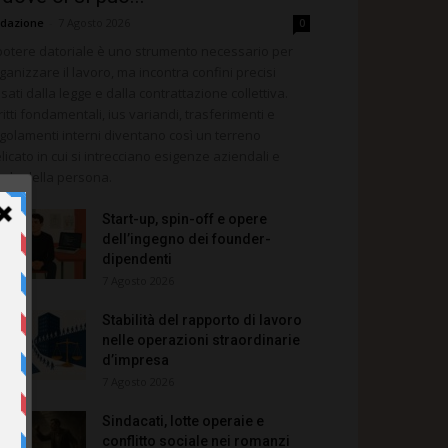
dazione
-
7 Agosto 2026
0
 potere datoriale è uno strumento necessario per
ganizzare il lavoro, ma incontra confini precisi
ssati dalla legge e dalla contrattazione collettiva.
ritti fondamentali, ius variandi, trasferimenti e
golamenti interni diventano così un terreno
licato in cui si intrecciano esigenze aziendali e
tela della persona.
Start-up, spin-off e opere
dell’ingegno dei founder-
dipendenti
7 Agosto 2026
Stabilità del rapporto di lavoro
nelle operazioni straordinarie
d’impresa
7 Agosto 2026
Sindacati, lotte operaie e
conflitto sociale nei romanzi