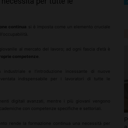
necessità per tutte le
one continua
si è imposta come un elemento cruciale
l’occupabilità.
ovanile al mercato del lavoro; ad ogni fascia d’età è
proprie competenze
.
industriale e l’introduzione incessante di nuove
iventata indispensabile per i lavoratori di tutte le
enti digitali avanzati, mentre i più giovani vengono
accademiche con competenze specifiche e settoriali.
P
nto rende la formazione continua una necessità per
a