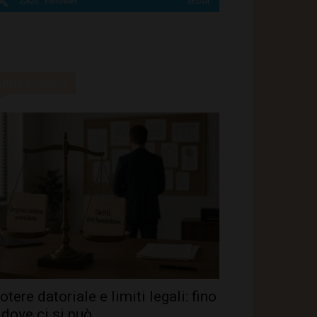
2,820
Follower
SEGUI
Ultime notizie
otere datoriale e limiti legali: fino
 dove ci si può...