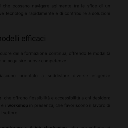
 che possano navigare agilmente tra le sfide di un
ve tecnologie rapidamente e di contribuire a soluzioni
delli efficaci
cuore della formazione continua, offrendo le modalità
ossono acquisire nuove competenze.
ciascuno orientato a soddisfare diverse esigenze
e
, che offrono flessibilità e accessibilità a chi desidera
 e i
workshop
in presenza, che favoriscono il lavoro di
l settore.
 mentoring
e il
job shadowing
, che permettono ai