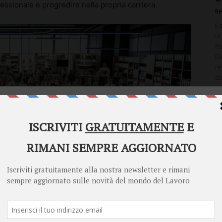
ssionale e progredire nella propria carriera.
Re
Il
or
fi
Di
re
de
tu
Welcome to Diritto Lavoro
Diritto Lavoro asks for your consent to use your
personal data for the following purposes:
Personalised advertising and content, advertising and content
measurement, audience research and services development
Store and/or access information on a device
Learn more
Your personal data will be processed and information from your device