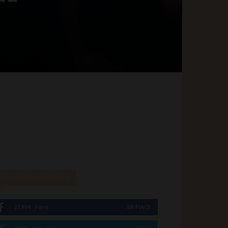
I nostri SocialMedia
27,994
Fans
MI PIACE