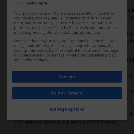
Learn more
A livello psicologico, questo può contribuire a una ma
Your personal data will be processed and information from
nella relazione di lavoro, riducendo lo stress legato all
your device (cookies, unique identifiers, and other device
data) may be stored by, accessed by and shared with 681
partners, or used specifically by this site. We and our partners
may use precise geolocation data.
List of partners.
Infine, per alcuni lavoratori, l’indennità di disponibil
Some vendors may process your personal data on the basis
un’azienda, migliorando il tasso di mantenimento della fo
of legitimate interest, which you can object to by managing
your options below. Look for a link at the bottom of this page
or in the site menu to manage or withdraw consent in privacy
Obblighi dei datori di lavoro in mer
and cookie settings.
Il datore di lavoro ha obblighi specifici per quanto riguard
Consent
Innanzitutto, è tenuto a definire chiaramente, nel contr
Do not consent
richiesto e l’importo dell’indennità che sarà corrisposto a
Manage options
Questo importo deve essere conforme ai minimi stabiliti da
che variano a seconda del settore di riferimento.