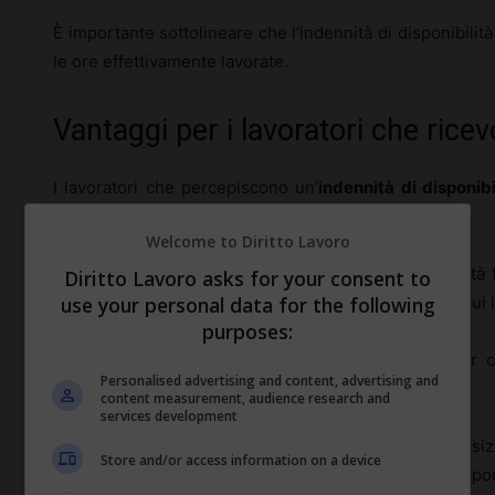
È importante sottolineare che l’indennità di disponibilit
le ore effettivamente lavorate.
Vantaggi per i lavoratori che ricev
I lavoratori che percepiscono un’
indennità di disponibi
compensano la natura irregolare del loro impiego.
Welcome to Diritto Lavoro
In primo luogo, l’indennità fornisce una certa stabilità 
Diritto Lavoro asks for your consent to
use your personal data for the following
poter contare su un reddito base anche in periodi in cui
purposes:
Questo elemento è particolarmente importante per ch
Personalised advertising and content, advertising and
garantite.
content measurement, audience research and
services development
Inoltre, l’indennità riconosce il tempo messo a disposiz
Store and/or access information on a device
allocazione di risorse, sottolineando il valore della disponi