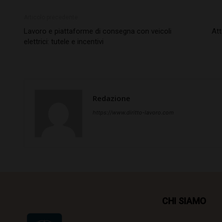
Articolo precedente
Lavoro e piattaforme di consegna con veicoli
Att
elettrici: tutele e incentivi
Redazione
https://www.diritto-lavoro.com
CHI SIAMO