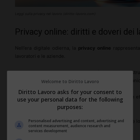
Leggi sulla privacy nel lavoro (diritto-lavoro.com)
Privacy online: diritti e doveri dei 
Nell’era digitale odierna, la
privacy online
rappresenta 
lavoratori e le aziende.
Molti dipendenti operano in modalità remota, con stru
dell’azienda e l’utilizzo di piattaforme digitali per comunic
Welcome to Diritto Lavoro
Diritto Lavoro asks for your consent to
Questo contesto solleva numerose questioni legali e etich
use your personal data for the following
privacy.
purposes:
Personalised advertising and content, advertising and
I dipendenti hanno il diritto di sapere in che misura le 
content measurement, audience research and
vengono utilizzate queste informazioni.
services development