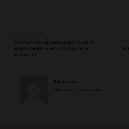
Articolo precedente
Banche, rischi una multa salatissima se fai
queste operazioni: le nuove regole sono
rec
severissime
Redazione
https://www.diritto-lavoro.com