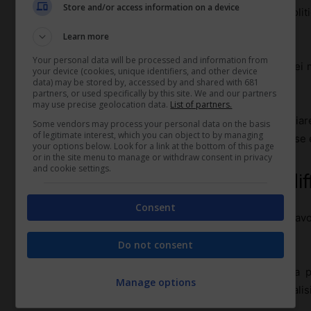
Store and/or access information on a device
D’altra parte, i lavoratori sono tenuti a rispettare le polit
e la protezione dei dati aziendali sensibili.
Learn more
Your personal data will be processed and information from
Le politiche di
monitoraggio delle email aziendali
, dei 
your device (cookies, unique identifiers, and other device
data) may be stored by, accessed by and shared with 681
essere chiaramente comunicate ai dipendenti.
partners, or used specifically by this site. We and our partners
may use precise geolocation data.
List of partners.
È cruciale che le aziende stabiliscano linee guida chiare 
Some vendors may process your personal data on the basis
of legitimate interest, which you can object to by managing
privacy dei lavoratori mentre proteggono le loro risorse e
your options below. Look for a link at the bottom of this page
or in the site menu to manage or withdraw consent in privacy
and cookie settings.
Qualità del lavoro e privacy: un diff
Consent
Riuscire a mantenere un
equilibrio
tra la qualità del la
complessa ma cruciale.
Do not consent
Le aziende cercano costantemente di migliorare la pro
Manage options
l’implementazione di tecnologie di monitoraggio e analisi 