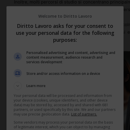
Inoltre, molti percorsi di studio si concentrano princip
lasciando un vuoto nel bagaglio di competenze interpers
Welcome to Diritto Lavoro
Impegnarsi in un tirocinio consente agli adulti di col
Diritto Lavoro asks for your consent to
use your personal data for the following
capacità di navigare in ambienti aziendali complessi
purposes:
vantaggio competitivo sul mercato del lavoro.
Personalised advertising and content, advertising and
content measurement, audience research and
services development
Store and/or access information on a device
Learn more
Your personal data will be processed and information from
your device (cookies, unique identifiers, and other device
data) may be stored by, accessed by and shared with 681
partners, or used specifically by this site. We and our partners
may use precise geolocation data.
List of partners.
Some vendors may process your personal data on the basis
of legitimate interest, which you can object to by managing