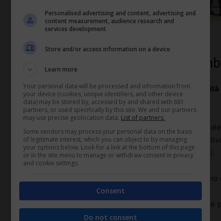
Personalised advertising and content, advertising and
content measurement, audience research and
services development
Ostacoli alla mobilità interna (diritto-lavoro.com)
Store and/or access information on a device
Gestione delle resistenze al cam
Learn more
Your personal data will be processed and information from
Un altro aspetto cruciale della gestione della
mobilità
your device (cookies, unique identifiers, and other device
cambiamento.
data) may be stored by, accessed by and shared with 681
partners, or used specifically by this site. We and our partners
may use precise geolocation data.
List of partners.
Le resistenze possono manifestarsi a livello individual
Some vendors may process your personal data on the basis
uscire dalla loro zona di comfort, o a livello organizzati
of legitimate interest, which you can object to by managing
your options below. Look for a link at the bottom of this page
apportare i cambiamenti necessari nei processi attuali.
or in the site menu to manage or withdraw consent in privacy
and cookie settings.
È fondamentale che le aziende riconoscano e affrontino 
Consent
Creare un ambiente di
apertura e fiducia
è essenziale pe
a intraprendere nuovi percorsi professionali.
Do not consent