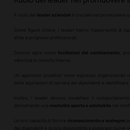
Il ruolo dei
leader aziendali
è cruciale nel promuovere una
Come figure chiave, i leader hanno l’opportunità di is
sfide e progressi professionali.
Devono agire come
facilitatori del cambiamento
, pr
valorizza la crescita interna.
Un approccio proattivo viene espresso organizzando re
delle aspirazioni di carriera dei dipendenti e identificare
Inoltre, i leader devono modellare il comportament
dimostrando una
mentalità aperta e adattabile
nei conf
La loro capacità di fornire
riconoscimento e sostegno
pu
dei dipendenti e la loro disponibilità a esplorare nuove 