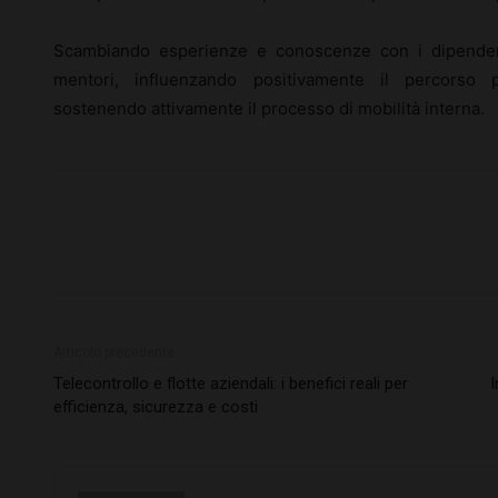
Scambiando esperienze e conoscenze con i dipenden
mentori, influenzando positivamente il percorso pr
sostenendo attivamente il processo di mobilità interna.
Articolo precedente
Telecontrollo e flotte aziendali: i benefici reali per
I
efficienza, sicurezza e costi