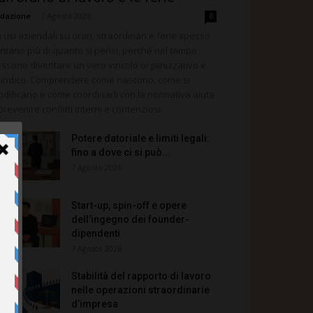
dazione
-
7 Agosto 2026
0
i usi aziendali su orari, straordinari e ferie spesso
ntano più di quanto si pensi, perché nel tempo
ssono diventare un vero vincolo organizzativo e
uridico. Comprendere come nascono, come si
dificano e come coordinarli con la normativa aiuta
prevenire conflitti interni e contenziosi.
Potere datoriale e limiti legali:
fino a dove ci si può...
7 Agosto 2026
Start-up, spin-off e opere
dell’ingegno dei founder-
dipendenti
7 Agosto 2026
Stabilità del rapporto di lavoro
nelle operazioni straordinarie
d’impresa