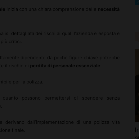
ale
inizia con una chiara comprensione delle
necessità
isi dettagliata dei rischi ai quali l’azienda è esposta e
iù critici.
altamente dipendente da poche figure chiave potrebbe
 il rischio di
perdita di personale essenziale
.
ibile per la polizza.
 quanto possono permettersi di spendere senza
.
he derivano dall’implementazione di una polizza vita
I
sione finale.
s