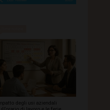
2,820
Follower
SEGUI
Ultime notizie
mpatto degli usi aziendali
ull’orario di lavoro e le ferie