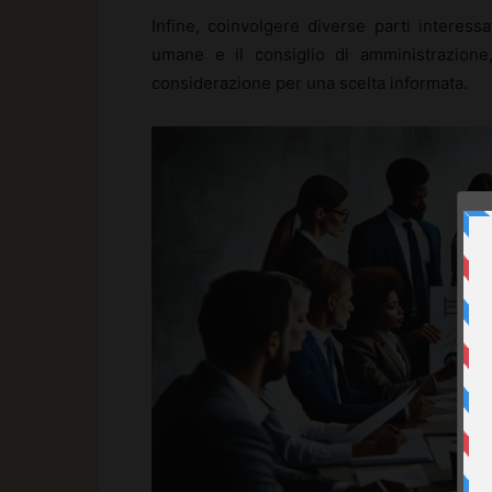
Infine, coinvolgere diverse parti interess
umane e il consiglio di amministrazione,
considerazione per una scelta informata.