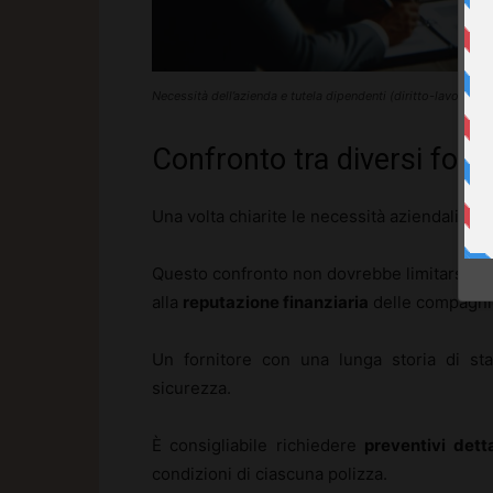
Necessità dell’azienda e tutela dipendenti (diritto-lavoro.co
Confronto tra diversi forni
Una volta chiarite le necessità aziendali, i
Questo confronto non dovrebbe limitarsi solo 
alla
reputazione finanziaria
delle compagnie
Un fornitore con una lunga storia di sta
sicurezza.
È consigliabile richiedere
preventivi detta
condizioni di ciascuna polizza.