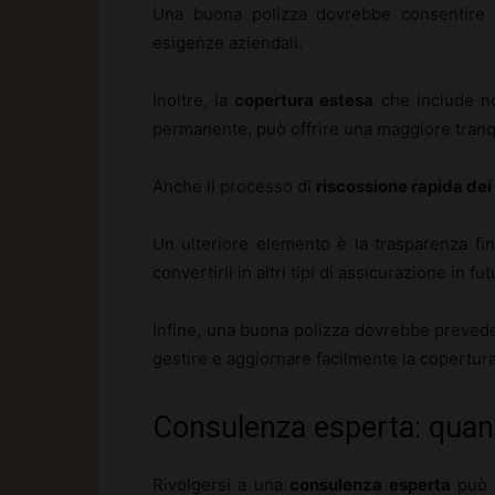
Una buona polizza dovrebbe consentire al
esigenze aziendali.
Inoltre, la
copertura estesa
che include no
permanente, può offrire una maggiore tranqu
Anche il processo di
riscossione rapida dei
Un ulteriore elemento è la trasparenza final
convertirli in altri tipi di assicurazione in fut
Infine, una buona polizza dovrebbe prevede
gestire e aggiornare facilmente la copertur
Consulenza esperta: quand
Rivolgersi a una
consulenza esperta
può e