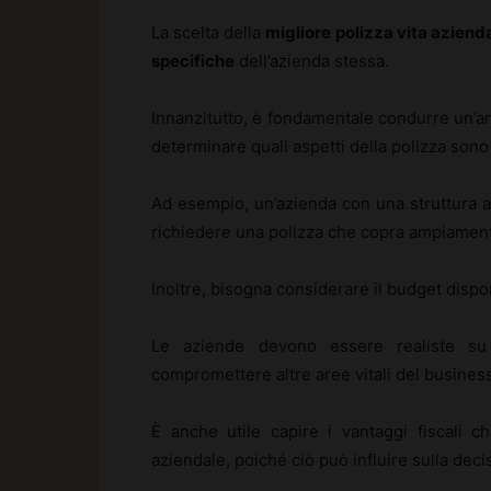
La scelta della
migliore polizza vita aziend
specifiche
dell’azienda stessa.
Innanzitutto, è fondamentale condurre un’anal
determinare quali aspetti della polizza sono p
Ad esempio, un’azienda con una struttura 
richiedere una polizza che copra ampiamente
Inoltre, bisogna considerare il budget dispon
Le aziende devono essere realiste su
compromettere altre aree vitali del business
È anche utile capire i vantaggi fiscali c
aziendale, poiché ciò può influire sulla deci