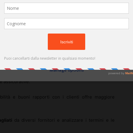
(cookies, unique identifiers, and other device data) may be stored by,
accessed by and shared with 681 partners, or used specifically by this
site. We and our partners may use precise geolocation data.
List of
partners.
Some vendors may process your personal data on the basis of legitimate
m)
interest, which you can object to by managing your options below. Look
for a link at the bottom of this page or in the site menu to manage or
withdraw consent in privacy and cookie settings.
tori
Do not consent
Consent
l passo successivo è
confrontare diversi fornitori
.
Manage options
ai premi e alle tariffe offerte, ma anche alla solidità e
 assicurative.
bilità e buoni rapporti con i clienti offre maggiore
gliati
da diversi fornitori e analizzare i termini e le