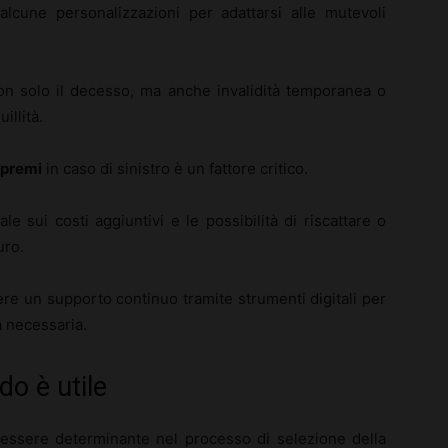
cune personalizzazioni per adattarsi alle mutevoli
n solo il decesso, ma anche invalidità temporanea o
illità.
 premi
in caso di sinistro è un fattore critico.
e sui costi aggiuntivi e le possibilità di riscattare o
uro.
re un supporto continuo tramite strumenti digitali per
a necessaria.
o è utile
ssere determinante nel processo di selezione della