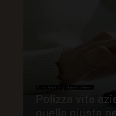
Punto Informazioni
Informazioni Generali
Polizza vita az
quella giusta p