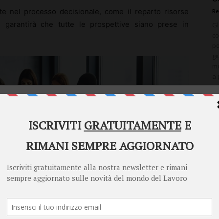
ate nel processo decisionale, come il reparto risorse
Re
 garantirà che tutte le prospettive siano prese in
Gl
co
po
gi
mo
a 
Welcome to Diritto Lavoro
Diritto Lavoro asks for your consent to use your
personal data for the following purposes:
Personalised advertising and content, advertising and content
measurement, audience research and services development
Store and/or access information on a device
Learn more
Your personal data will be processed and information from your device