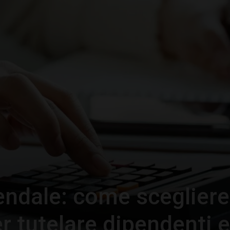
–
Portale
del
iendale: come scegliere
Diritto
er tutelare dipendenti e