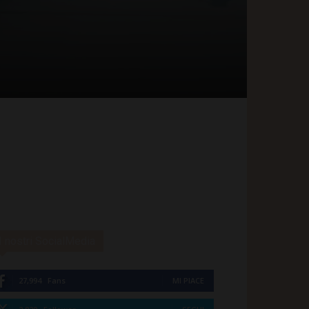
I nostri SocialMedia
27,994
Fans
MI PIACE