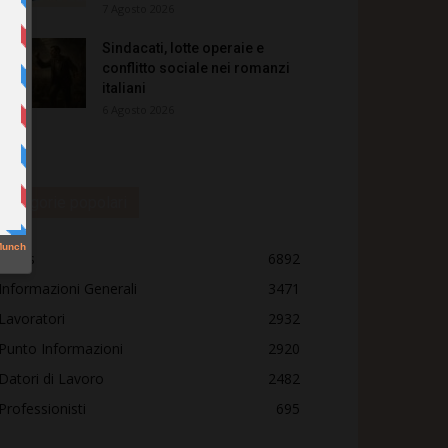
7 Agosto 2026
Sindacati, lotte operaie e
conflitto sociale nei romanzi
italiani
6 Agosto 2026
Categorie popolari
News
6892
Informazioni Generali
3471
Lavoratori
2932
Punto Informazioni
2920
Datori di Lavoro
2482
Professionisti
695