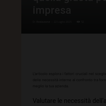
impresa
Di
Redazione
-
22 Luglio 2025
52
Facebook
X
Pinte
L’articolo esplora i fattori cruciali nel sceg
delle necessità interne al confronto tra fo
meglio la tua azienda.
Valutare le necessità dell’