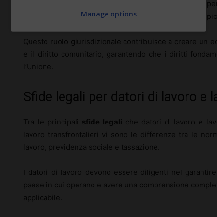
Le decisioni della Corte spesso pongono i criteri pe
Manage options
prevalere e guidano l’applicazione coerente del principi
Questo ruolo giurisdizionale contribuisce a creare un eq
e il diritto comunitario, garantendo che i diritti fondame
l’Unione.
Sfide legali per datori di lavoro e l
Tra le principali
sfide legali
che datori di lavoro e lavo
lavoro transfrontalieri vi sono le differenze tra le nor
lavoro, previdenza sociale e tassazione.
I datori di lavoro devono essere diligenti nel garantire
paese in cui operano e avere una comprensione completa 
applicabile.