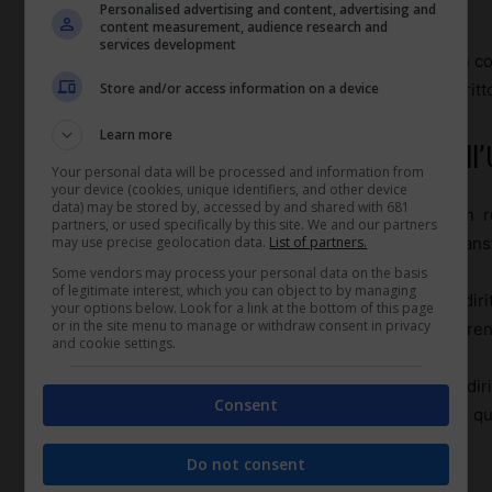
lavorativo transfrontaliero.
Personalised advertising and content, advertising and
content measurement, audience research and
services development
Queste normative lavorano in sinergia per stabilire un 
contempo la sovranità dei singoli stati in materia di diritt
Store and/or access information on a device
Learn more
Ruolo della Corte di Giustizia dell
Your personal data will be processed and information from
your device (cookies, unique identifiers, and other device
data) may be stored by, accessed by and shared with 681
La
Corte di Giustizia dell’Unione Europea
gioca un ru
partners, or used specifically by this site. We and our partners
may use precise geolocation data.
List of partners.
nell’applicazione delle norme sui contratti di lavoro transf
Some vendors may process your personal data on the basis
of legitimate interest, which you can object to by managing
Attraverso le sue sentenze, la Corte assicura che il dir
your options below. Look for a link at the bottom of this page
or in the site menu to manage or withdraw consent in privacy
tutti gli stati membri, risolvendo le disputabilità e chiare
and cookie settings.
Un aspetto chiave del suo operato è la capacità di diri
Consent
direttive europee, fornendo orientamenti su come qu
ordinamenti nazionali.
Do not consent