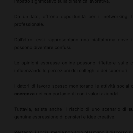
impatto significativo sulla dinamica lavorativa.
Da un lato, offrono opportunità per il networking, 
professionale.
Dall’altro, essi rappresentano una piattaforma dove i 
possono diventare confusi.
Le opinioni espresse online possono riflettere sulle c
influenzando le percezioni dei colleghi e dei superiori.
I datori di lavoro spesso monitorano le attività social 
coerenza
dei comportamenti con i valori aziendali.
Tuttavia, esiste anche il rischio di uno scenario di
su
genuina espressione di pensieri e idee creative.
Pertanto, i social media non solo plasmano il discorso p