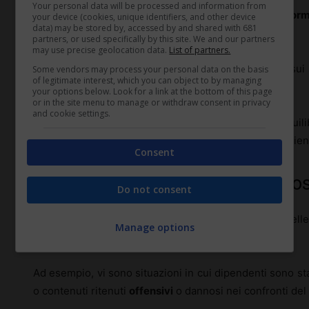
Your personal data will be processed and information from
Inoltre, il lavoratore deve evitare di divulgare
inform
your device (cookies, unique identifiers, and other device
data) may be stored by, accessed by and shared with 681
danneggiare la competitività dell’impresa.
partners, or used specifically by this site. We and our partners
may use precise geolocation data.
List of partners.
Le leggi anti-diffamazione si applicano ai commenti sui
Some vendors may process your personal data on the basis
of legitimate interest, which you can object to by managing
di cause legali coloro che superano questi confini.
your options below. Look for a link at the bottom of this page
or in the site menu to manage or withdraw consent in privacy
and cookie settings.
In definitiva, i lavoratori devono operare in un equil
rispettare la reputazione e la stabilità del proprio ambien
Consent
Casistiche frequenti di contenziosi
Do not consent
Numerosi casi giudiziari illustrano le conseguenze delle 
Manage options
media.
Ad esempio, vi sono situazioni in cui dipendenti sono st
o contenuti ritenuti
offensivi
o dannosi nei confronti del 