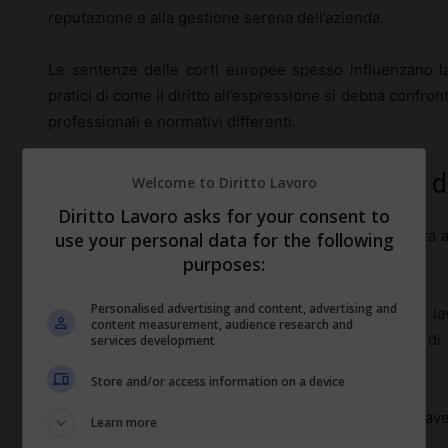
reputazione e alla gestione serena dell’azienda.
Le sentenze delle corti europee spesso influenzano l
pratici di come il diritto all’espressione si debba confro
professionali e normativi differenti.
Limiti legali alla critica sul posto 
Welcome to Diritto Lavoro
Diritto Lavoro asks for your consent to
L’espressione di critiche sul posto di lavoro è soggetta 
use your personal data for the following
gli interessi del lavoratore che dell’azienda.
purposes:
Personalised advertising and content, advertising and
In Italia, il
codice civile
e le leggi specifiche del la
content measurement, audience research and
dipendente, che viene interpretato come un dovere di
services development
aspetti negativi dell’azienda.
Store and/or access information on a device
Le critiche devono essere costruttive e non ledere grav
Learn more