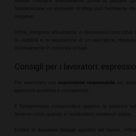
Inoltre, riflettere attentamente prima di postare qu
fondamentale; un momento di sfogo può facilmente sfu
negative.
Infine, integrarsi attivamente in discussioni costruttiv
la visibilità e la reputazione di un lavoratore, dimos
positivamente in comunità virtuali.
Consigli per i lavoratori: espress
Per esercitare una
espressione responsabile
sui socia
approccio proattivo e consapevole.
È fondamentale comprendere appieno le politiche sui
tenerne conto quando si condividono contenuti online.
Evitare di discutere dettagli specifici del lavoro, crit