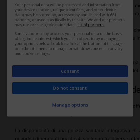
Your personal data will be processed and information from
prevede la copertura totale delle eventuali spese me
your device (cookies, unique identifiers, and other device
riabilitazioni lunghe e specifiche come la fisioterapia int
data) may be stored by, accessed by and shared with 681
partners, or used specifically by this site. We and our partners
may use precise geolocation data.
List of partners.
Inoltre, è fondamentale che tali polizze forniscano anc
Some vendors may process your personal data on the basis
del lavoratore, nel caso in cui si verifichino eventi che i
of legitimate interest, which you can object to by managing
your options below. Look for a link at the bottom of this page
termine del dipendente.
or in the site menu to manage or withdraw consent in privacy
and cookie settings.
Ciò non solo fornisce una rete di sicurezza finanziaria
mantenere alti i livelli di fiducia e lealtà nei confronti del
Consent
Do not consent
Vantaggi competitivi per i dipenden
Manage options
In un mercato del lavoro competitivo, i
vantaggi
offe
attrarre e mantenere i migliori talenti.
La disponibilità di una polizza sanitaria integrativa di
quando i dipendenti qualificati scelgono tra diverse offer