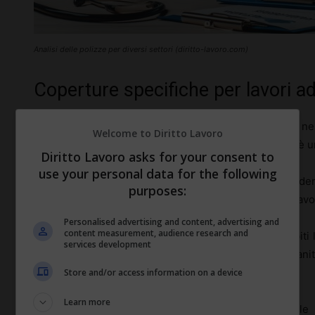
Analisi delle polizze per diversi settori (diritto-lavoro.com)
Coperture specifiche per lavori ad
Nei
lavori ad alto rischio
, come quelli nell’edilizia, n
Welcome to Diritto Lavoro
sanitaria integrativa è più che un semplice beneficio: è 
Diritto Lavoro asks for your consent to
use your personal data for the following
Questi settori sono caratterizzati da un’elevata incid
purposes:
avere conseguenze gravi e durature sulla salute dei lavor
Personalised advertising and content, advertising and
content measurement, audience research and
Le polizze specificamente progettate per questi ambiti 
services development
incidenti sul lavoro, gestione delle emergenze sanit
emergenza.
Store and/or access information on a device
Learn more
Ad esempio, un muratore o un operatore industriale 