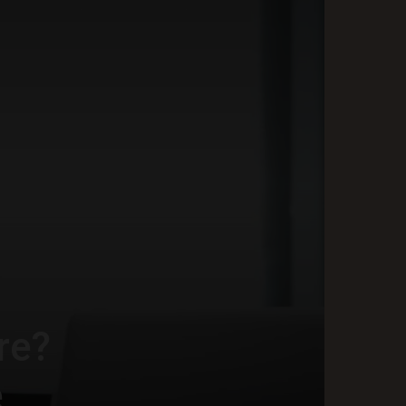
re?
e