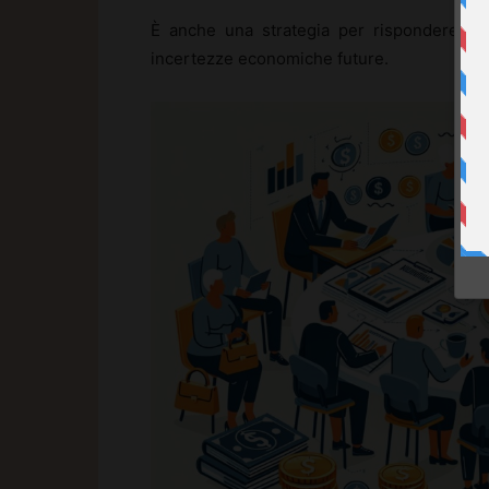
È anche una strategia per rispondere alla
incertezze economiche future.