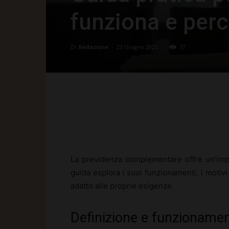
funziona e perc
Di
Redazione
-
23 Giugno 2025
77
Facebook
X
Pinte
La previdenza complementare offre un’impo
guida esplora i suoi funzionamenti, i motiv
adatto alle proprie esigenze.
Definizione e funzionamen