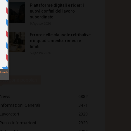
Piattaforme digitali e rider: i
nuovi confini del lavoro
subordinato
6 Agosto 2026
Errore nelle clausole retributive
e inquadramento: rimedi e
limiti
5 Agosto 2026
Categorie popolari
News
6882
Informazioni Generali
3471
Lavoratori
2929
Punto Informazioni
2920