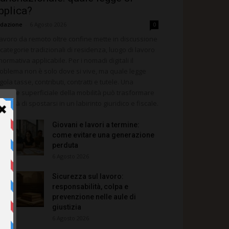
pplica?
dazione
-
6 Agosto 2026
0
 lavoro da remoto oltre confine mette in discussione
 categorie tradizionali di residenza, luogo di lavoro
normativa applicabile. Per i nomadi digitali il
oblema non è solo dove si vive, ma quale legge
gola tasse, contributi, contratti e tutele. Una
stione superficiale della mobilità può trasformare
 libertà di spostarsi in un labirinto giuridico e fiscale.
Giovani e lavori a termine:
come evitare una generazione
perduta
6 Agosto 2026
Sicurezza sul lavoro:
responsabilità, colpa e
prevenzione nelle aule di
giustizia
6 Agosto 2026