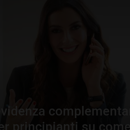
–
Portale
del
revidenza complementa
Diritto
er principianti su com