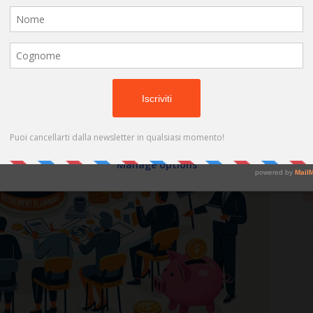
(cookies, unique identifiers, and other device data) may be stored by,
 crescente instabilità del mercato del lavoro e alle
accessed by and shared with 681 partners, or used specifically by this
site. We and our partners may use precise geolocation data.
List of
partners.
Some vendors may process your personal data on the basis of legitimate
interest, which you can object to by managing your options below. Look
for a link at the bottom of this page or in the site menu to manage or
withdraw consent in privacy and cookie settings.
Do not consent
Consent
Manage options