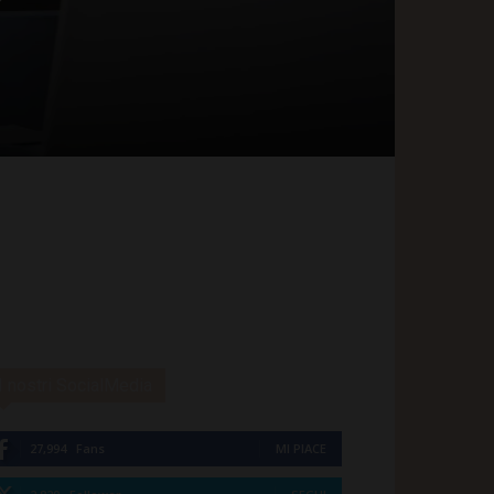
I nostri SocialMedia
27,994
Fans
MI PIACE