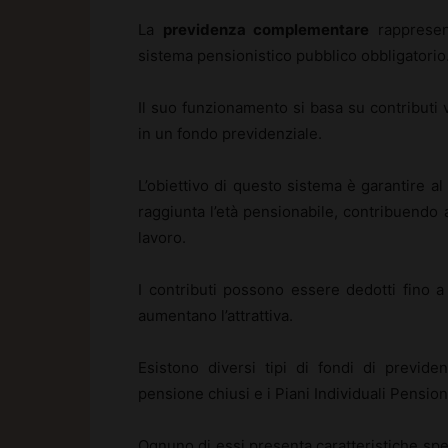
La
previdenza complementare
rappresent
sistema pensionistico pubblico obbligatorio
Il suo funzionamento si basa su contributi 
in un fondo previdenziale.
L’obiettivo di questo sistema è garantire al
raggiunta l’età pensionabile, contribuendo a
lavoro.
I contributi possono essere dedotti fino a
aumentano l’attrattiva.
Esistono diversi tipi di fondi di previd
pensione chiusi e i Piani Individuali Pensioni
Ognuno di essi presenta caratteristiche spec