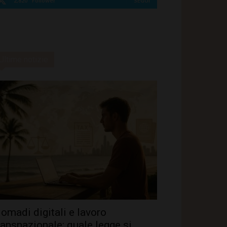
2,820
Follower
SEGUI
Ultime notizie
omadi digitali e lavoro
ransnazionale: quale legge si