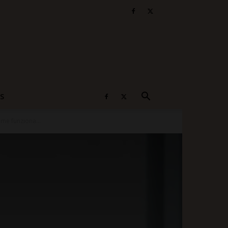
S
me funziona...