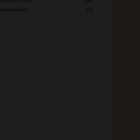
Datori di Lavoro
2482
Professionisti
695