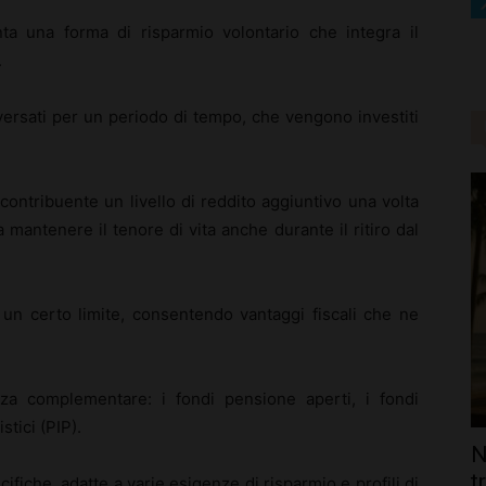
a una forma di risparmio volontario che integra il
.
versati per un periodo di tempo, che vengono investiti
 contribuente un livello di reddito aggiuntivo una volta
 mantenere il tenore di vita anche durante il ritiro dal
 un certo limite, consentendo vantaggi fiscali che ne
enza complementare: i fondi pensione aperti, i fondi
stici (PIP).
N
t
ifiche, adatte a varie esigenze di risparmio e profili di