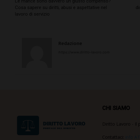
Le mance sono davvero un giusto compenso?
Cosa sapere su diritti, abusi e aspettative nel
di
lavoro di servizio
Redazione
https://www.diritto-lavoro.com
CHI SIAMO
Diritto Lavoro - Il 
Contattaci:
info AT