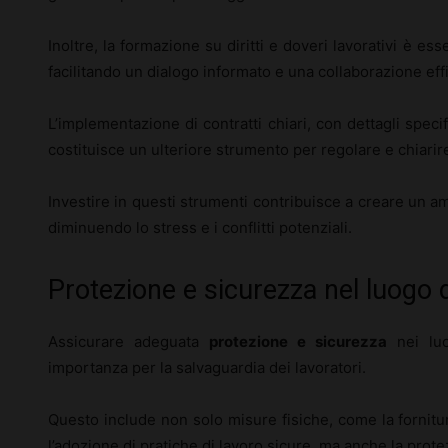
Inoltre, la formazione su diritti e doveri lavorativi è ess
facilitando un dialogo informato e una collaborazione eff
L’implementazione di contratti chiari, con dettagli specific
costituisce un ulteriore strumento per regolare e chiarire
Investire in questi strumenti contribuisce a creare un a
diminuendo lo stress e i conflitti potenziali.
Protezione e sicurezza nel luogo d
Assicurare adeguata
protezione e sicurezza
nei luo
importanza per la salvaguardia dei lavoratori.
Questo include non solo misure fisiche, come la fornitu
l’adozione di pratiche di lavoro sicure, ma anche la protezi