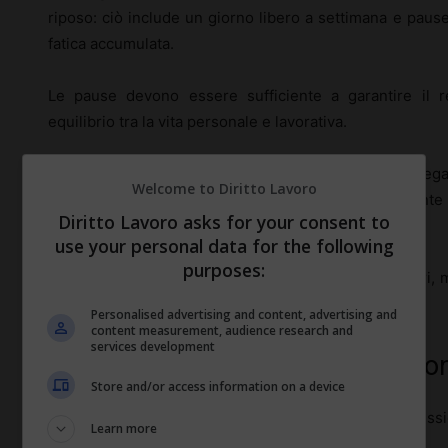
riposo: ciò include un giorno libero a settimana e pause
fatica accumulata.
Le pause devono essere sufficiente a garantire il 
equilibrio tra la vita personale e lavorativa.
Ignorare queste disposizioni può portare a sanzioni lega
Welcome to Diritto Lavoro
cui i datori di lavoro devono documentare attentamente le
Diritto Lavoro asks for your consent to
garantendo trasparenza e conformità.
use your personal data for the following
purposes:
Questa prassi non solo protegge i diritti dei lavoratori
e rispetto reciproco nel lungo termine.
Personalised advertising and content, advertising and
content measurement, audience research and
services development
Equilibrio vita-lavoro: un diritto 
Store and/or access information on a device
L’
equilibrio vita-lavoro
è un tema centrale nelle discussio
Learn more