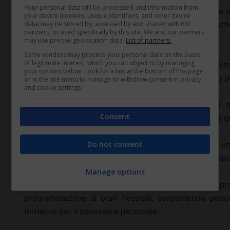
Your personal data will be processed and information from
Garantire che i lavoratori domestici abbiano il tempo e l
your device (cookies, unique identifiers, and other device
data) may be stored by, accessed by and shared with 681
personale sana non è solo un obbligo morale, ma anche
partners, or used specifically by this site. We and our partners
molte leggi sul lavoro moderne.
may use precise geolocation data.
List of partners.
Some vendors may process your personal data on the basis
of legitimate interest, which you can object to by managing
L’equilibrio vita-lavoro consente ai lavoratori di adempie
your options below. Look for a link at the bottom of this page
sacrificare la loro salute, relazioni personali o sviluppo 
or in the site menu to manage or withdraw consent in privacy
and cookie settings.
Per i datori di lavoro, riconoscere l’importanza di 
Consent
ripensare orari e carichi di lavoro, cercando flessibilità
Do not consent
Gli studi dimostrano che i dipendenti che godono di un
produttivi, meno soggetti a stress e più fedeli ai loro dato
Manage options
È quindi fondamentale adottare politiche che pr
programmazione di orari flessibili, consentendo peri
iniziative per il benessere personale.