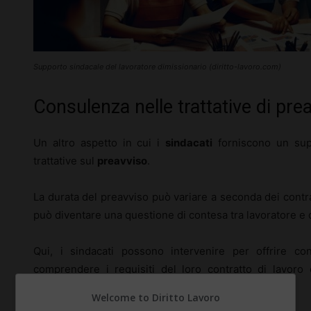
Supporto sindacale del lavoratore dimissionario (diritto-lavoro.com)
Consulenza nelle trattative di pre
Un altro aspetto in cui i
sindacati
forniscono un supp
trattative sul
preavviso
.
La durata del preavviso può variare a seconda dei contrat
può diventare una questione di contesa tra lavoratore e d
Qui, i sindacati possono intervenire per offrire con
comprendere i requisiti del loro contratto di lavoro
necessario.
Welcome to Diritto Lavoro