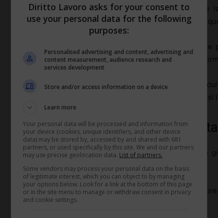
Diritto Lavoro asks for your consent to
I rappresentanti sindacali possiedono l’esperienza e
use your personal data for the following
queste situazioni, garantendo che le trattative siano equ
purposes:
Essi possono anche consigliare i lavoratori su come
Personalised advertising and content, advertising and
lettera di dimissioni, assicurando che tutti i requisiti form
content measurement, audience research and
services development
Attraverso il loro intervento, i sindacati possono assicu
Store and/or access information on a device
comprendano le aspettative reciproche, riducendo così la p
Learn more
Your personal data will be processed and information from
Quando coinvolgere i rappresentan
your device (cookies, unique identifiers, and other device
data) may be stored by, accessed by and shared with 681
partners, or used specifically by this site. We and our partners
Coinvolgere i
rappresentanti sindacali
al momento giu
may use precise geolocation data.
List of partners.
dimissioni
.
Some vendors may process your personal data on the basis
of legitimate interest, which you can object to by managing
your options below. Look for a link at the bottom of this page
È consigliabile che i lavoratori si rivolgano ai loro rapp
or in the site menu to manage or withdraw consent in privacy
and cookie settings.
considerare la possibilità di dimettersi.