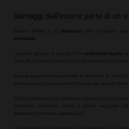
Vantaggi dell’essere parte di un 
Essere affiliati a un
sindacato
offre numerosi vanta
dimissioni
.
I membri godono di una più forte
protezione legale
, r
contratti, e hanno accesso a risorse educative e di form
Questa appartenenza permette ai lavoratori di sentirsi 
di sé un’organizzazione che li tutela in vari aspetti del l
Inoltre, l’adesione a un sindacato spesso porta a una m
condizioni lavorative, poiché il potere negoziale col
trattative contrattuali complessive.
Nel contesto delle dimissioni, la presenza di un sinda