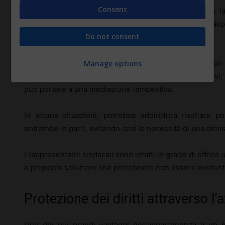
Consent
Questo approccio precoce offre vari vantaggi, come la 
comunicare le proprie intenzioni al datore di lav
Do not consent
documentazioni necessarie.
Inoltre, se emergono delle difficoltà nei rapporti con 
Manage options
insoddisfacenti che spingono il lavoratore a dimettersi,
può portare a una mediazione tempestiva.
In alcune situazioni, potrebbe addirittura risultare p
entrambe le parti, evitando così la necessità di una dimi
I rappresentanti sindacali sono infatti in grado di offrire
e proporre soluzioni che potrebbero non essere evidenti 
Protezione dei diritti attraverso l’
Uno dei più grandi vantaggi dell’appartenenza a un