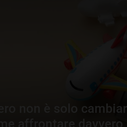
–
Portale
del
tero non è solo cambia
Diritto
me affrontare davvero