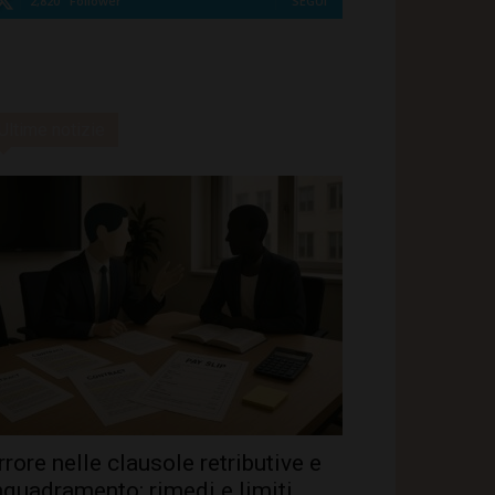
2,820
Follower
SEGUI
Ultime notizie
rrore nelle clausole retributive e
nquadramento: rimedi e limiti