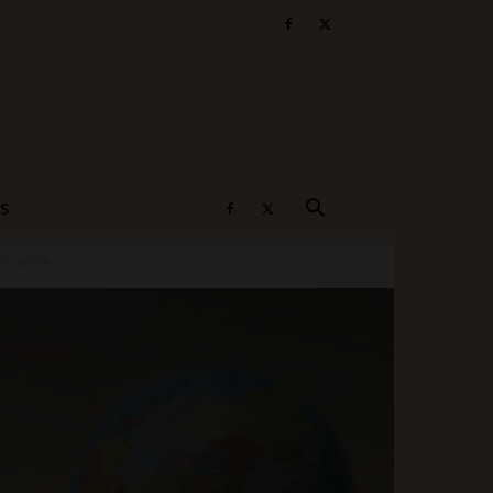
S
o nuove...