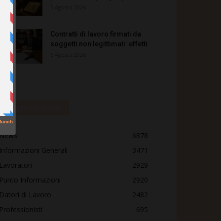
5 Agosto 2026
Contratti di lavoro firmati da
soggetti non legittimati: effetti
5 Agosto 2026
Categorie popolari
News
6878
Informazioni Generali
3471
Lavoratori
2929
Punto Informazioni
2920
Datori di Lavoro
2482
Professionisti
695