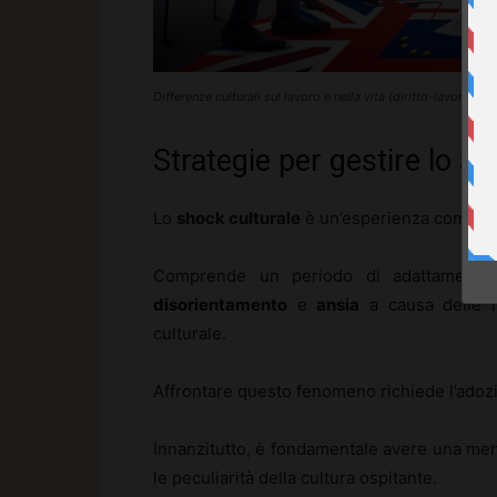
Differenze culturali sul lavoro e nella vita (diritto-lavoro.co
Strategie per gestire lo sh
Lo
shock culturale
è un’esperienza comune q
Comprende un periodo di adattamento
disorientamento
e
ansia
a causa delle n
culturale.
Affrontare questo fenomeno richiede l’adoz
Innanzitutto, è fondamentale avere una men
le peculiarità della cultura ospitante.