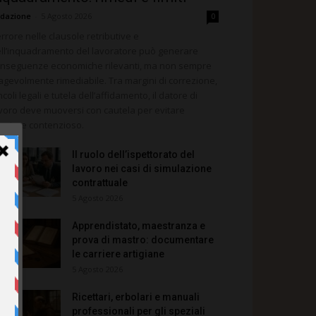
dazione
-
5 Agosto 2026
0
errore nelle clausole retributive e
ll’inquadramento del lavoratore può generare
nseguenze economiche rilevanti, ma non sempre
agevolmente rimediabile. Tra margini di correzione,
ncoli legali e tutela dell’affidamento, il datore di
voro deve muoversi con cautela per evitare
teriore contenzioso.
Il ruolo dell’ispettorato del
lavoro nei casi di simulazione
contrattuale
5 Agosto 2026
Apprendistato, maestranza e
prova di mastro: documentare
le carriere artigiane
5 Agosto 2026
Ricettari, erbolari e manuali
professionali per gli speziali