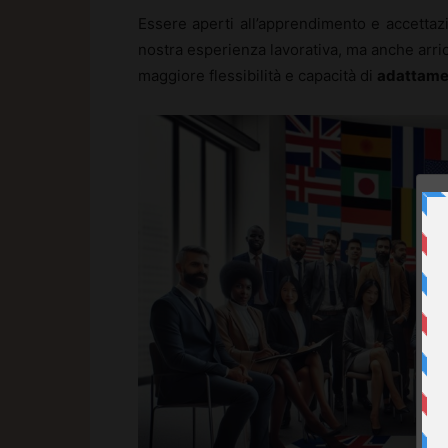
Essere aperti all’apprendimento e accettaz
nostra esperienza lavorativa, ma anche arri
maggiore flessibilità e capacità di
adattame