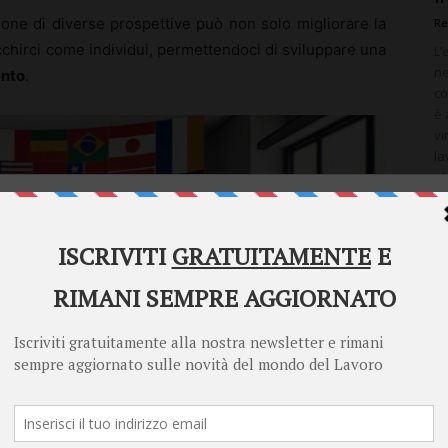
ione di diverse prospettive può non solo migliorare la
Re
cchirci come individui, permettendoci di sviluppare una
L’
ne
nto
.
co
è 
vi
la
ul
Welcome to Diritto Lavoro
Diritto Lavoro asks for your consent to use your
personal data for the following purposes:
Personalised advertising and content, advertising and content
measurement, audience research and services development
Store and/or access information on a device
Learn more
Your personal data will be processed and information from your device