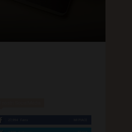
I nostri SocialMedia
27,994
Fans
MI PIACE