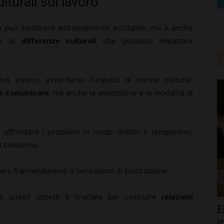
lturali sul lavoro
e
può sembrare estremamente eccitante, ma è anche
re le
differenze culturali
che possono impattare
vo estero, avvertiamo l’impatto di norme culturali
di
comunicare
, ma anche le aspettative e le modalità di
 affrontare i problemi in modo diretto e tempestivo,
l consenso.
re fraintendimenti o sensazioni di frustrazione.
e questi aspetti è cruciale per costruire
relazioni
E
i