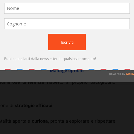
(cookies, unique identifiers, and other device data) may be stored by,
accessed by and shared with 681 partners, or used specifically by this
site. We and our partners may use precise geolocation data.
List of
partners.
Some vendors may process your personal data on the basis of legitimate
m)
interest, which you can object to by managing your options below. Look
for a link at the bottom of this page or in the site menu to manage or
withdraw consent in privacy and cookie settings.
ock culturale
Do not consent
Consent
uando ci si trasferisce in un paese nuovo.
Manage options
 che può essere accompagnato da sensazioni di
umerose differenze rispetto al proprio background
ione di
strategie efficaci
.
talità aperta e
curiosa
, pronta a esplorare e rispettare