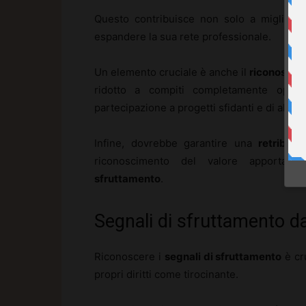
Questo contribuisce non solo a migliorar
espandere la sua rete professionale.
Un elemento cruciale è anche il
riconoscime
ridotto a compiti completamente operati
partecipazione a progetti sfidanti e di alta r
Infine, dovrebbe garantire una
retribuz
riconoscimento del valore apportato 
sfruttamento
.
Segnali di sfruttamento d
Riconoscere i
segnali di sfruttamento
è cr
propri diritti come tirocinante.