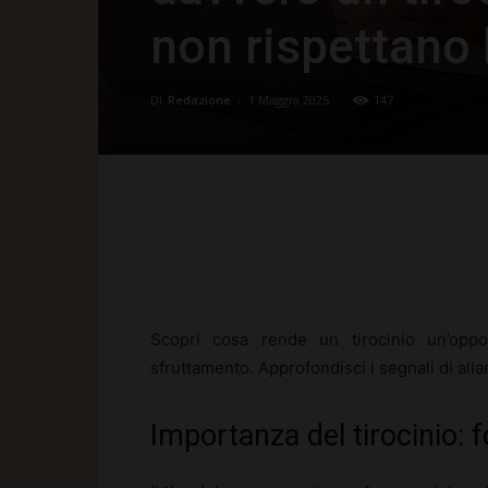
non rispettano 
Di
Redazione
-
1 Maggio 2025
147
Facebook
X
Pinte
Scopri cosa rende un tirocinio un’oppor
sfruttamento. Approfondisci i segnali di all
Importanza del tirocinio: