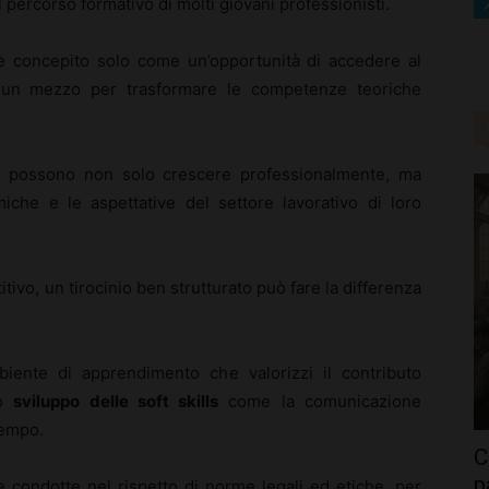
percorso formativo di molti giovani professionisti.
 concepito solo come un’opportunità di accedere al
 un mezzo per trasformare le competenze teoriche
anti possono non solo crescere professionalmente, ma
he e le aspettative del settore lavorativo di loro
ivo, un tirocinio ben strutturato può fare la differenza
mbiente di apprendimento che valorizzi il contributo
lo
sviluppo delle soft skills
come la comunicazione
tempo.
C
p
 condotte nel rispetto di norme legali ed etiche, per