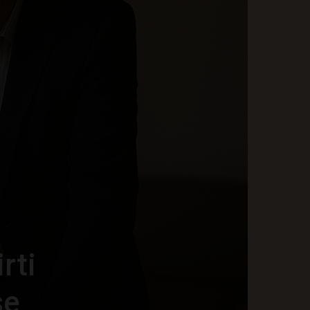
rti
se