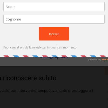
(cookies, unique identifiers, and other device data) may be stored by,
e le capacità tecniche del tirocinante, ma anche ad
accessed by and shared with 681 partners, or used specifically by this
site. We and our partners may use precise geolocation data.
List of
partners.
Some vendors may process your personal data on the basis of legitimate
interest, which you can object to by managing your options below. Look
nto del valore del lavoro svolto
, che non deve essere
for a link at the bottom of this page or in the site menu to manage or
vi o ripetitivi, ma dovrebbe invece facilitare la
withdraw consent in privacy and cookie settings.
esponsabilità.
Do not consent
Consent
ione equa
o almeno il rimborso delle spese, come
Manage options
all’organizzazione, evitando dunque pratiche di
a riconoscere subito
uciale per intervenire tempestivamente e proteggere i