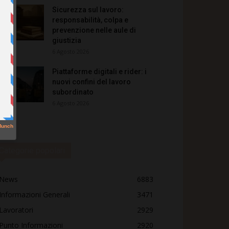
Sicurezza sul lavoro:
responsabilità, colpa e
prevenzione nelle aule di
giustizia
6 Agosto 2026
Piattaforme digitali e rider: i
nuovi confini del lavoro
subordinato
6 Agosto 2026
Categorie popolari
News
6883
Informazioni Generali
3471
Lavoratori
2929
Punto Informazioni
2920