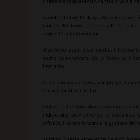
Il
tirocinio
rappresenta una fase cruciale nel 
Questo strumento di apprendimento non è
mondo del lavoro, ma soprattutto come
acquisite in
pratica reale
.
Attraverso esperienze dirette, i tirocin
anche comprendere più a fondo le dinamic
interesse.
In un mercato del lavoro sempre più competit
tra un candidato e l’altro.
Inoltre, il tirocinio deve garantire un a
individuale, promuovendo al contempo 
efficace, il lavoro in team e la gestione del 
Tuttavia, queste esperienze devono essere