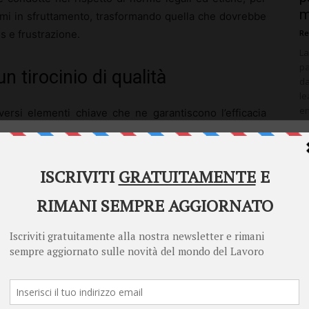
m
rmi in sfruttamento, trasformando quella che dovrebbe
Re
s e frustrazione.
La
pa
 tirocinio di qualità
da
le
en
versi elementi chiave che ne garantiscono l’efficacia
re
di
Welcome to Diritto Lavoro
st
Diritto Lavoro asks for your consent to use your
za di un
mentore esperto
, che non solo offra guida e
personal data for the following purposes:
eedback costruttivo e continuativo.
Personalised advertising and content, advertising and content
 un
piano formativo chiaro
, con obiettivi definiti che
measurement, audience research and services development
zioni del tirocinante.
Store and/or access information on a device
ida deve comprendere l’accesso a
risorse adeguate
e
Learn more
 come corsi di formazione, seminari e workshop.
Your personal data will be processed and information from your device