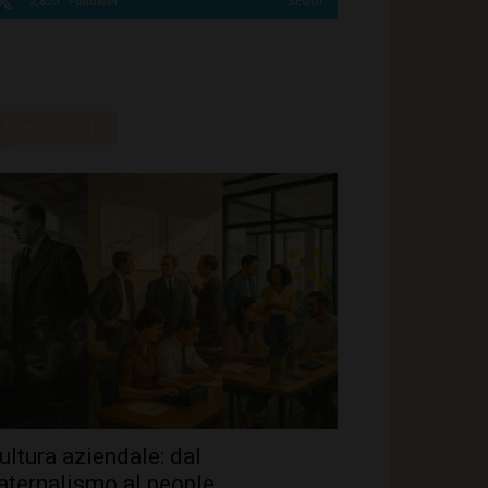
2,820
Follower
SEGUI
Ultime notizie
ultura aziendale: dal
aternalismo al people