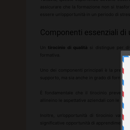
assicurare che la formazione non si trasfo
essere un’opportunità in un periodo di stres
Componenti essenziali di un
Un
tirocinio di qualità
si distingue per di
formativa.
Uno dei componenti principali è la presen
supporto, ma sia anche in grado di fornire f
È fondamentale che il tirocinio preveda
allineino le aspettative aziendali con le ambi
Inoltre, un’opportunità di tirocinio val
significative opportunità di apprendimento,