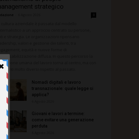
anagement strategico
dazione
-
6 Agosto 2026
0
 cultura aziendale è passata dal modello
ternalistico a un approccio centrato su persone,
ti e strategia. Le organizzazioni ripensano
adership, valori e gestione dei talenti, tra
gagement, equità e nuove forme di
sponsabilizzazione diffusa. In questo percorso la
mensione umana del lavoro torna al centro, ma con
rumenti molto diversi rispetto al passato.
Nomadi digitali e lavoro
transnazionale: quale legge si
applica?
6 Agosto 2026
Giovani e lavori a termine:
come evitare una generazione
perduta
6 Agosto 2026