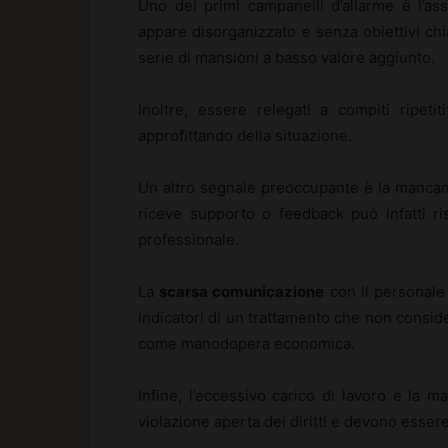
Uno dei primi campanelli d’allarme è l’a
appare disorganizzato e senza obiettivi chi
serie di mansioni a basso valore aggiunto.
Inoltre, essere relegati a compiti ripeti
approfittando della situazione.
Un altro segnale preoccupante è la manca
riceve supporto o feedback può infatti ris
professionale.
La
scarsa comunicazione
con il personale
indicatori di un trattamento che non conside
come manodopera economica.
Infine, l’eccessivo carico di lavoro e la
violazione aperta dei diritti e devono esser