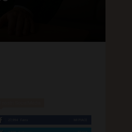
I nostri SocialMedia
27,994
Fans
MI PIACE