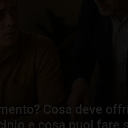
–
Portale
del
mento? Cosa deve offri
Diritto
cinio e cosa puoi fare 