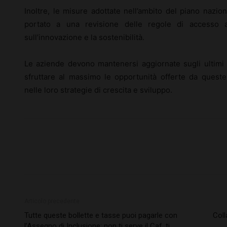
Inoltre, le misure adottate nell’ambito del piano nazio
portato a una revisione delle regole di accesso ai
sull’innovazione e la sostenibilità.
Le aziende devono mantenersi aggiornate sugli ultimi 
sfruttare al massimo le opportunità offerte da queste
nelle loro strategie di crescita e sviluppo.
Articolo precedente
Tutte queste bollette e tasse puoi pagarle con
Coll
l’Assegno di Inclusione: non ti serve il Caf, ti