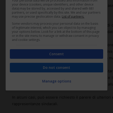
Your personal data will be processed and information from
your device (cookies, unique identifiers, and other device
Per poter sfruttare le
agevolazioni
previste per le as
data) may be stored by, accessed by and shared with 681
procedura ben delineata.
partners, or used specifically by this site. We and our partners
may use precise geolocation data.
List of partners.
Some vendors may process your personal data on the basis
In primo luogo, è essenziale identificare la tipologia di 
of legitimate interest, which you can object to by managing
alle esigenze aziendali e alle caratteristiche dei candidati
your options below. Look for a link at the bottom of this page
or in the site menu to manage or withdraw consent in privacy
and cookie settings.
Una volta scelta la forma contrattuale giusta, il dator
rispetti tutte le precondizioni richieste dalla normati
Consent
licenziamento collettivo o la conformità con le leggi in ma
Do not consent
Dopo questa fase preliminare, l’impresa deve presentare
tramite i canali preposti, come l’INPS, indicando tutte
Manage options
documentazione necessaria per dimostrare l’idoneità alla
In alcuni casi, può essere richiesto il parere di ulteriori 
rappresentanze sindacali.