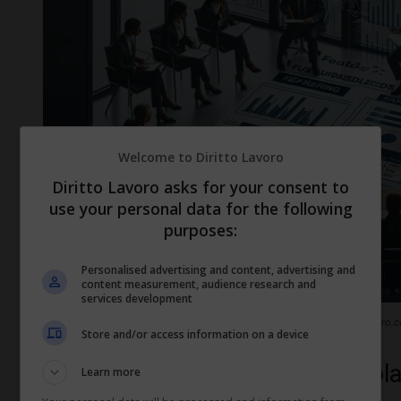
Welcome to Diritto Lavoro
Diritto Lavoro asks for your consent to
use your personal data for the following
purposes:
Personalised advertising and content, advertising and
content measurement, audience research and
services development
Vantaggi per i datori di lavoro assunzione categorie protette (diritto-lavoro.
Store and/or access information on a device
Procedura per ottenere le agevola
Learn more