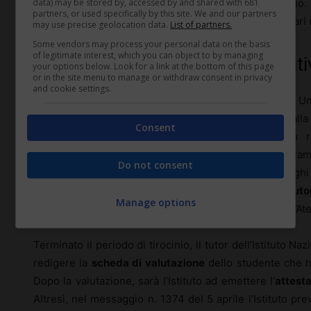
data) may be stored by, accessed by and shared with 681
non hanno completato il
ciclo di studi
universitario.
partners, or used specifically by this site. We and our partners
saranno di numero compatibile alla disponibilità dei vari u
may use precise geolocation data.
List of partners.
Some vendors may process your personal data on the basis
of legitimate interest, which you can object to by managing
Come attivare il percorso formati
your options below. Look for a link at the bottom of this page
or in the site menu to manage or withdraw consent in privacy
and cookie settings.
Per attivare il tirocinio curricolare, INPS, tirocinante e
attuativo individuale, rispettando lo schema allegato alla
Consent
Previdenza Sociale spiega, inoltre, che l’accordo
collaborazione
tra tutti i soggetti coinvolti nel progra
Do not consent
dettagliata, anche gli
obblighi
assicurativi
e gli obbligh
Nell’ambito dell’accordo, inoltre, sarà individuato un
tuto
Manage options
progetto formativo con il tirocinante e con il tutor dell’A
Terminato il periodo di tirocinio, il tutor dell’Istituto 
redigere la
scheda di valutazione
dello studente che ha
Dopo la valutazione, sarà l’Istituto ad emettere l’
attest
Altresì, nel messaggio n. 1374 del 5 aprile l’Istituto pre