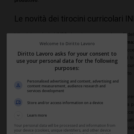
produttivo
.
Le novità dei tirocini curricolari 
I tirocini curricolari INPS si svolgono presso le
sedi
del
Non si tratta di rapporti di lavoro, ma di periodi di
forma
Welcome to Diritto Lavoro
INPS e Università contiene dettagli e modalità per acce
Diritto Lavoro asks for your consent to
solo su
richiesta
delle
Università
. Nonostante non si tra
use your personal data for the following
tale convezione, nel
2024
si sono rese necessarie alc
purposes:
in materia di
sicurezza sul lavoro
e
privacy
. Questo
andato a sostituire il precedente varato nel 2016.
Personalised advertising and content, advertising and
content measurement, audience research and
services development
I tirocini curricolari INPS possono essere effettuati pr
Store and/or access information on a device
previdenziale. Per attivare il tirocinio è necessaria la
iniziativa della singola Università interessata. Suc
Learn more
indicati alla struttura individuata gli studenti interessa
Your personal data will be processed and information from
orientamento in oggetto. A poter prendere parte ai tiro
your device (cookies, unique identifiers, and other device