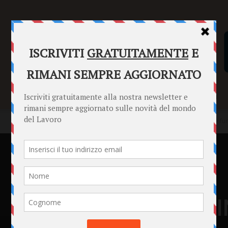
SENTENZE
FORMULARI
PUNTO INFORMAZIONI
Home
Punto Informazioni
Tirocini curricolari INPS 2024, come f
Punto Informazioni
Tirocini curricolar