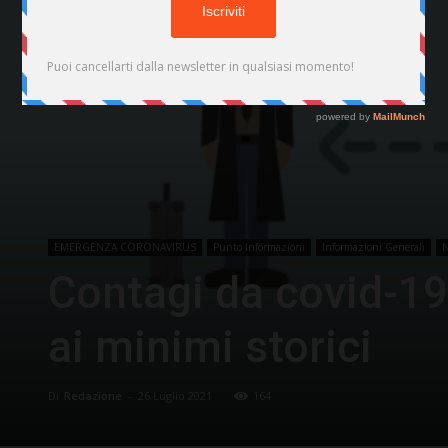
EMERGENZA CORONAVIRUS
Punto Informazioni
Informazioni Generali
Contagi da covid-19
ai minimi storici
Di
Redazione
-
26 Luglio 2021
164