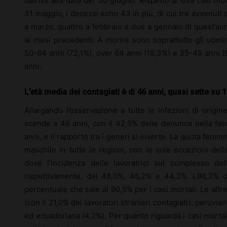
dall’Iss alla data del 30 giugno. Rispetto ai 639 casi mor
31 maggio, i decessi sono 43 in più, di cui tre avvenuti a
a marzo, quattro a febbraio e due a gennaio di quest’ann
ai mesi precedenti. A morire sono soprattutto gli uomini
50-64 anni (72,1%), over 64 anni (18,3%) e 35-49 anni (
anni.
L’età media dei contagiati è di 46 anni, quasi sette su
Allargando l’osservazione a tutte le infezioni di origin
scende a 46 anni, con il 42,5% delle denunce nella fas
anni, e il rapporto tra i generi si inverte. La quota femmin
maschile in tutte le regioni, con le sole eccezioni dell
dove l’incidenza delle lavoratrici sul complesso del
rispettivamente, del 48,0%, 46,2% e 44,3%. L’86,3% del
percentuale che sale al 90,5% per i casi mortali. Le alt
(con il 21,0% dei lavoratori stranieri contagiati), peruvi
ed ecuadoriana (4,2%). Per quanto riguarda i casi mortal