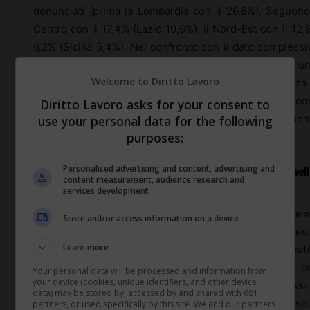
denunciati (prima la Lombardia con il 26,8%). Seguono 
Centro con il 17,4% (Lazio 10,6%), il Nord-Est con il 12
6,2% (Sicilia 5,4%). Nel confronto con il dato complessivo
dall’inizio della pandemia, per i casi mortali si osserva u
Welcome to Diritto Lavoro
12,7% riscontrato nelle denunce totali) e un’incidenza 
24,5%). Le province con più decessi sono quelle di Roma
Diritto Lavoro asks for your consent to
7,0% ciascuna), Brescia (4,5%), Torino (3,8%), Cremon
use your personal data for the following
purposes:
Parma (2,3% ciascuna).
Personalised advertising and content, advertising and
Il 97,1% delle infezioni di origine professionale nell
content measurement, audience research and
servizi.
services development
La maggioranza dei contagi e dei decessi (rispettivame
Store and/or access information on a device
servizi, con i restanti casi distribuiti nelle altre ge
Learn more
(amministrazioni centrali dello Stato, scuole e universit
circa 2.800, in particolare, le infezioni di origine p
Your personal data will be processed and information from
your device (cookies, unique identifiers, and other device
ricercatori di scuole di ogni ordine e grado e di universi
data) may be stored by, accessed by and shared with 681
gestione dei dipendenti del Conto dello Stato sia al set
partners, or used specifically by this site. We and our partners