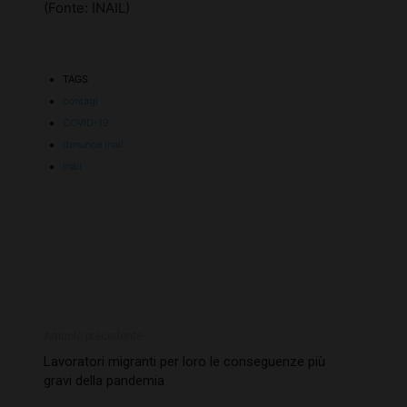
(Fonte: INAIL)
TAGS
contagi
COVID-19
denunce inail
Inail
Articolo precedente
Lavoratori migranti per loro le conseguenze più
gravi della pandemia