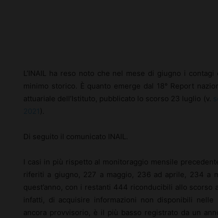
Facebook
X
Pinterest
L’INAIL ha reso noto che nel mese di giugno i contagi
minimo storico. È quanto emerge dal 18° Report naziona
attuariale dell’Istituto, pubblicato lo scorso 23 luglio (v.
s
2021
).
Di seguito il comunicato INAIL.
I casi in più rispetto al monitoraggio mensile precedent
riferiti a giugno, 227 a maggio, 236 ad aprile, 234 a 
quest’anno, con i restanti 444 riconducibili allo scorso
infatti, di acquisire informazioni non disponibili nelle
ancora provvisorio, è il più basso registrato da un an