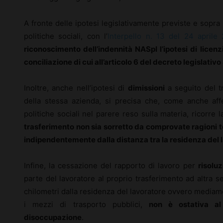
A fronte delle ipotesi legislativamente previste e sopra 
politiche sociali, con l’
Interpello n. 13 del 24 aprile
riconoscimento dell’indennità NASpI l’ipotesi di licen
conciliazione di cui all’articolo 6 del decreto legislativ
Inoltre, anche nell’ipotesi di
dimissioni
a seguito del t
della stessa azienda, si precisa che, come anche aff
politiche sociali nel parere reso sulla materia, ricorre 
trasferimento non sia sorretto da comprovate ragioni t
indipendentemente dalla distanza tra la residenza del l
Infine, la cessazione del rapporto di lavoro per
risolu
parte del lavoratore al proprio trasferimento ad altra s
chilometri dalla residenza del lavoratore ovvero mediame
i mezzi di trasporto pubblici,
non è ostativa al
disoccupazione
.