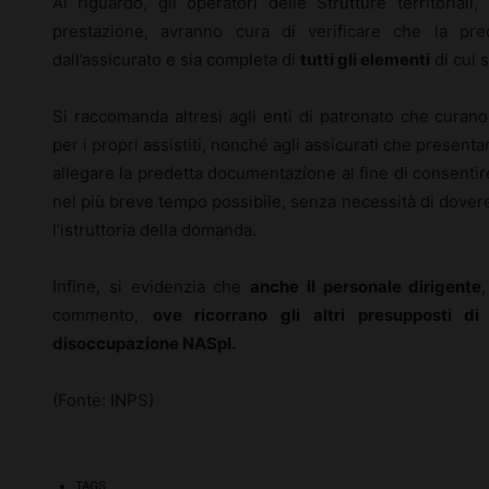
Al riguardo, gli operatori delle Strutture territoriali
prestazione, avranno cura di verificare che la pre
dall’assicurato e sia completa di
tutti gli elementi
di cui 
Si raccomanda altresì agli enti di patronato che curan
per i propri assistiti, nonché agli assicurati che prese
allegare la predetta documentazione al fine di consentire 
nel più breve tempo possibile, senza necessità di dover
l’istruttoria della domanda.
Infine, si evidenzia che
anche il personale dirigente
commento,
ove ricorrano gli altri presupposti di
disoccupazione NASpI.
(Fonte: INPS)
TAGS