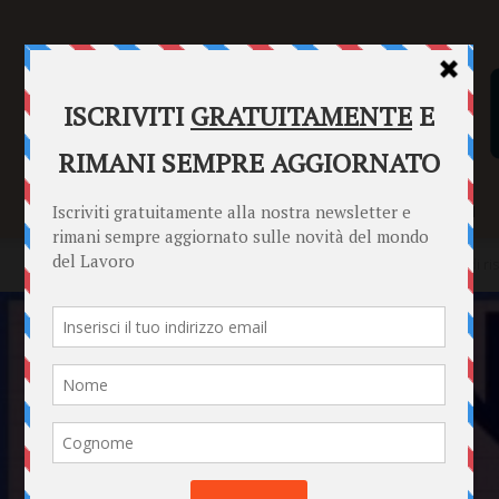
SENTENZE
FORMULARI
PUNTO INFORMAZIONI
Home
Punto Informazioni
Datori di Lavoro
Naspi in caso di r