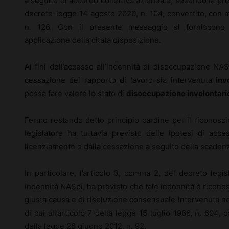
a seguito di accordo collettivo aziendale, secondo la prev
decreto-legge 14 agosto 2020, n. 104, convertito, con m
n. 126. Con il presente messaggio si forniscono ch
applicazione della citata disposizione.
Ai fini dell’accesso all’indennità di disoccupazione NA
cessazione del rapporto di lavoro sia intervenuta
inv
possa fare valere lo stato di
disoccupazione involontari
Fermo restando detto principio cardine per il riconosci
legislatore ha tuttavia previsto delle ipotesi di acce
licenziamento o dalla cessazione a seguito della scaden
In particolare, l’articolo 3, comma 2, del decreto legi
indennità NASpI, ha previsto che tale indennità è riconos
giusta causa e di risoluzione consensuale intervenuta ne
di cui all’articolo 7 della legge 15 luglio 1966, n. 604,
della legge 28 giugno 2012, n. 92.