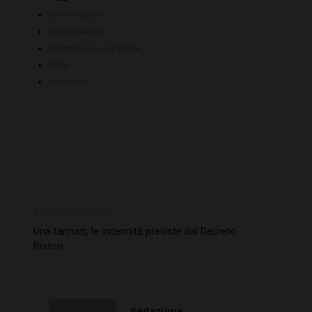
decreto agosto
disoccupazione
indennità disoccupazione
NASpI
risoluzione
Articolo precedente
Una tantum, le indennità previste dal Decreto
Ristori
Redazione