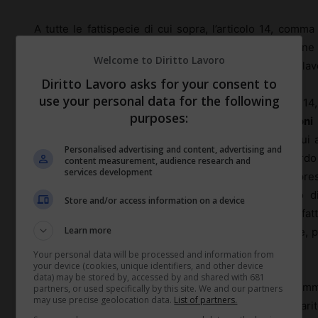
A tutte le fattispecie di cui sopra, l’articolo 14, com
aggiunto un’ulteriore ipotesi di accesso alla prestazione
Welcome to Diritto Lavoro
di un accordo tra le parti per porre fine al rapporto di la
Diritto Lavoro asks for your consent to
use your personal data for the following
Al riguardo, si osserva preliminarmente che l’articolo 1
purposes:
del 2020 dispone che
le preclusioni e le sospensioni
i
licenziamento per giustificato motivo oggettivo, di cui
Personalised advertising and content, advertising and
non trovano applicazione nelle ipotesi di accordo 
content measurement, audience research and
services development
organizzazioni sindacali comparativamente più rappres
oggetto un incentivo alla risoluzione del rapporto di
Store and/or access information on a device
aderiscono al predetto accordo, operando quindi di fatt
Learn more
lavoratori, ove ricorrano gli altri presupposti di legg
prestazione di disoccupazione NASpI.
Your personal data will be processed and information from
your device (cookies, unique identifiers, and other device
data) may be stored by, accessed by and shared with 681
In ordine all’ambito di applicazione dell’articolo 14, com
partners, or used specifically by this site. We and our partners
may use precise geolocation data.
List of partners.
Ministero del Lavoro e delle politiche sociali ha chiari