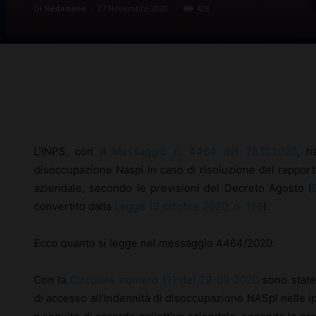
Di
Redazione
-
27 Novembre 2020
428
Facebook
X
Pinterest
L’INPS, con il
Messaggio n. 4464 del 26.11.2020
, h
disoccupazione Naspi in caso di risoluzione del rapporto
aziendale, secondo le previsioni del Decreto Agosto (
convertito dalla
Legge 13 ottobre 2020, n. 126
).
Ecco quanto si legge nel messaggio 4464/2020.
Con la
Circolare numero 111 del 29-09-2020
sono state 
di accesso all’indennità di disoccupazione NASpI nelle ip