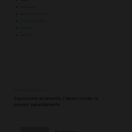
pappataci
pericolo infettivo
punture d'insetto
zanzare
zecche
Articolo precedente
Esposizione ad amianto, il danno morale va
provato separatamente