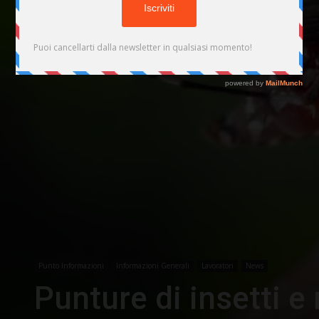
Punto Informazioni
Informazioni Generali
Lavoratori
News
Punture di insetti e r