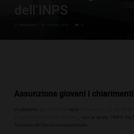
dell’INPS
Di
Redazione
-
18 Febbraio 2016
52
Facebook
X
Pinterest
Assunzione giovani i chiarimenti 
Vi abbiamo
già informato
della
Circolare n. 32 del 2016
programma Garanzia Giovani
, con la quale l’INPS ha f
fruizione del bonus occupazionale.