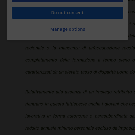
dall’Inps, per i giovani dai 25 ai 29 anni sarà neces
Do not consent
impiego regolarmente retribuito da almeno 6 mesi o 
Manage options
secondaria scolastica o di qualifica o di diploma del
regionale o la mancanza di un’occupazione regola
completamento della formazione a tempo pieno o 
caratterizzati da un elevato tasso di disparità uomo do
Relativamente alla assenza di un impiego retribuito 
rientrano in questa fattispecie anche i giovani che neg
lavorativa in forma autonoma o parasubordinata dall
reddito annuale minimo personale escluso da imposiz