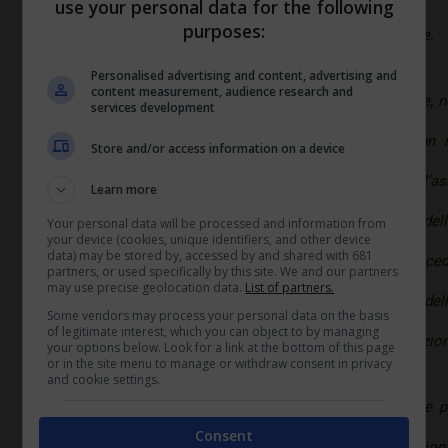
use your personal data for the following
purposes:
a seguito di licenziamenti per riduzione di personale.
Personalised advertising and content, advertising and
content measurement, audience research and
Rispetto al decreto ministeriale l’Inps specifica che, 
services development
da quelle richiamate, è necessario effettuare un
Store and/or access information on a device
lavorative presunte per i dodici mesi successivi all’a
Learn more
forza lavoro che si prevede di impiegare, al netto del
Your personal data will be processed and information from
your device (cookies, unique identifiers, and other device
data) may be stored by, accessed by and shared with 681
superiore a quella media dei dodici mesi precedent
partners, or used specifically by this site. We and our partners
may use precise geolocation data.
List of partners.
dell’incremento occupazionale rispetto alla media dell
Some vendors may process your personal data on the basis
of legitimate interest, which you can object to by managing
per i dodici mesi di calendario successivi all’assunzio
your options below. Look for a link at the bottom of this page
or in the site menu to manage or withdraw consent in privacy
and cookie settings.
Infine, come prevede il decreto direttoriale, mentre p
Consent
basterà il solo requisito dell’incremento occupazion