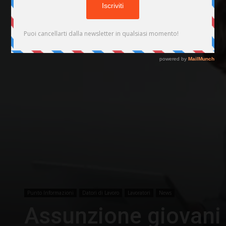
Punto Informazioni
Datori di Lavoro
Lavoratori
News
Assunzione giovani 