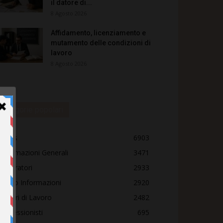
il datore di...
8 Agosto 2026
Affidamento, licenziamento e
mutamento delle condizioni di
lavoro
8 Agosto 2026
Categorie popolari
News
6903
Informazioni Generali
3471
Lavoratori
2933
Punto Informazioni
2920
Datori di Lavoro
2482
Professionisti
695