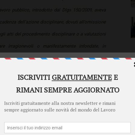
voro pubblico, introdotto dal Dlgs 150/2009, aveva
cadenza dell’azione disciplinare, dovuti all’omissione
egli atti del procedimento disciplinare o a valutazioni
linare irragionevoli o manifestamente infondate, in
 e palese rilevanza disciplinare, comportasse la
Welcome to Diritto Lavoro
lla retribuzione fino a un massimo di tre mesi e la
Diritto Lavoro asks for your consent to use your
personal data for the following purposes:
i risultato per un importo pari a quello spettante per
Personalised advertising and content, advertising and content
pensione.
measurement, audience research and services development
Store and/or access information on a device
ilo, agisce quindi in una logica di continuità con la
Learn more
e a tutti gli altri casi non contemplati dal decreto di
Your personal data will be processed and information from your device