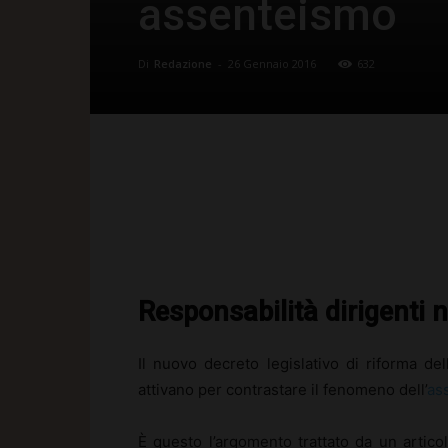
assenteismo
Di
Redazione
-
26 Gennaio 2016
632
Facebook
X
Pinte
Responsabilità dirigenti
Il nuovo decreto legislativo di riforma de
attivano per contrastare il fenomeno dell’
as
È questo l’argomento trattato da un artico