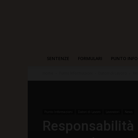
SENTENZE
FORMULARI
PUNTO INFO
Home
Punto Informazioni
Datori di Lavoro
Re
Punto Informazioni
Datori di Lavoro
Lavoratori
News
Responsabilità 