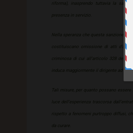
riforma), inasprendo tuttavia la sanzio
presenza in servizio.
Nella speranza che questa sanzione più i
costituiscano omissione di atti d’uffic
criminosa di cui all’articolo 328 del Co
induca maggiormente il dirigente ad assolv
Tali misure, per quanto possano essere ri
luce dell’esperienza trascorsa dall’entra
rispetto a fenomeni purtroppo diffusi, c
da curare.