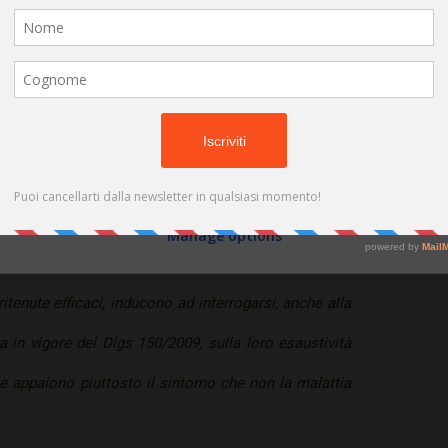
ne applicabile nei casi di falsa attestazione della
(cookies, unique identifiers, and other device data) may be stored by,
accessed by and shared with 681 partners, or used specifically by this
site. We and our partners may use precise geolocation data.
List of
partners.
Some vendors may process your personal data on the basis of legitimate
interest, which you can object to by managing your options below. Look
ncisiva, unita alla previsione che tali comportamenti
for a link at the bottom of this page or in the site menu to manage or
withdraw consent in privacy and cookie settings.
io e quindi sono valutabili anche come fattispecie
Do not consent
Consent
dice penale, aumenti l’effetto di deterrenza e quindi
Manage options
ere i compiti del proprio ufficio.
tenute efficaci, inducono ad interrogarsi, anche alla
ta in vigore del Dlgs 150/2009, sulla loro esaustività
he appaiono piuttosto il sintomo che non la malattia