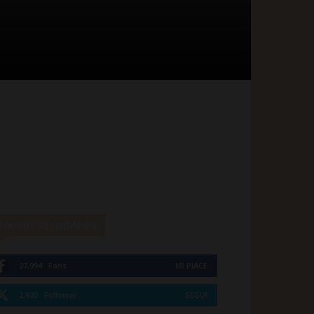
I nostri SocialMedia
27,994
Fans
MI PIACE
2,820
Follower
SEGUI