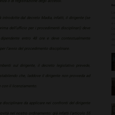
anza o di registrazione degli accessi.
Re
La
de
introdotte dal decreto Madia, infatti, il dirigente (se
e 
ima dell’ufficio per i procedimenti disciplinari) deve
De
co
l dipendente entro 48 ore e deve contestualmente
di
mo
 per l’avvio del procedimento disciplinare.
mbenti sul dirigente, il decreto legislativo prevede,
 stabilendo che, laddove il dirigente non provveda ad
e con il licenziamento.
 disciplinare da applicare nei confronti del dirigente
vità nel nostro ordinamento: già infatti l’articolo 55