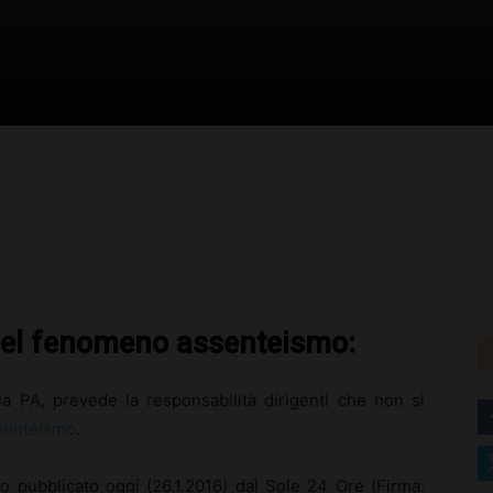
–
Portale
rest
WhatsApp
del
 nel fenomeno assenteismo:
lla PA, prevede la responsabilità dirigenti che non si
senteismo
.
Diritto
lo pubblicato oggi (26.1.2016) dal Sole 24 Ore (Firma: