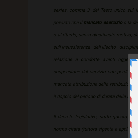
sexies, comma 3, del Testo unico sul la
previsto che il
mancato esercizio
o la de
o al ritardo, senza giustificato motivo, d
sull’insussistenza dell’illecito discip
relazione a condotte aventi oggettiva
sospensione dal servizio con perdita de
mancata attribuzione della retribuzione d
il doppio del periodo di durata della sos
Il decreto legislativo, sotto questo prof
norma citata (tuttora vigente e applicabil