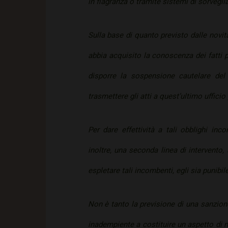
in flagranza o tramite sistemi di sorvegli
Sulla base di quanto previsto dalle novità 
abbia acquisito la conoscenza dei fatti pr
disporre la sospensione cautelare de
trasmettere gli atti a quest’ultimo ufficio
Per dare effettività a tali obblighi inco
inoltre, una seconda linea di intervento,
espletare tali incombenti, egli sia punibil
Non è tanto la previsione di una sanzione
inadempiente a costituire un aspetto di no