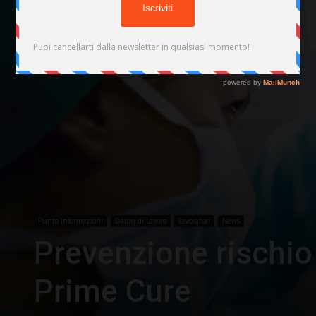
Punto Informazioni
Datori di Lavoro
Lavoratori
News
Prevenzione rischio
Prime Cure