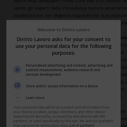
lavoro negli ambulatori Prime Cure Inail o in contesti lav
spinto gli esperti della Consulenza tecnica accertament
collaborazione con l’Agenzia regionale per la protezione 
degli studi di Pavia – ad aggiornare il proprio studio sull
Welcome to Diritto Lavoro
L’analisi condotta anche attraverso un questionario
Diritto Lavoro asks for your consent to
tecniche, tabelle e grafici per conoscere da vicino
use your personal data for the following
purposes:
contaminazione microbiologica, con approfondimenti sul
persone che lo frequentano e le attività di lavoro che 
Personalised advertising and content, advertising and
particolare, i risultati dell’applicazione della metodolog
content measurement, audience research and
2013, che è stata sperimentata in otto sedi Inail provvist
services development
tutto il territorio nazionale. I ricercatori della Contarp,
Store and/or access information on a device
analizzare le procedure di lavoro, hanno somministrato 
questionario utile all’analisi della percezione dei rischi.
Learn more
Your personal data will be processed and information from
“È il secondo tra i pericoli più percepiti”.
“L’analisi dei
your device (cookies, unique identifiers, and other device
data) may be stored by, accessed by and shared with 681
precisa Daniela Sarto, curatrice della pubblicazio
partners, or used specifically by this site. We and our partners
may use precise geolocation data.
List of partners.
evidenziato, nel complesso, un certo grado di soddisfaz