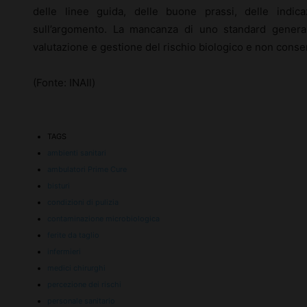
delle linee guida, delle buone prassi, delle indicaz
sull’argomento. La mancanza di uno standard genera,
valutazione e gestione del rischio biologico e non consent
(Fonte: INAIl)
TAGS
ambienti sanitari
ambulatori Prime Cure
bisturi
condizioni di pulizia
contaminazione microbiologica
ferite da taglio
infermieri
medici chirurghi
percezione dei rischi
personale sanitario