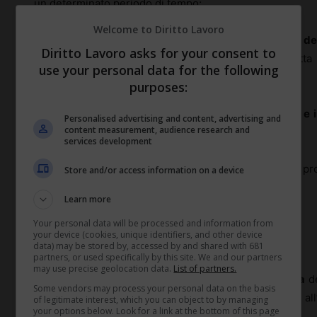
un determinato periodo di tempo;
Welcome to Diritto Lavoro
– la modifica al c.d. provvedimento di
sospensione dell
Diritto Lavoro asks for your consent to
“immediata eliminazione degli effetti della condotta il
use your personal data for the following
premiale”;
purposes:
– si chiariscono le nozioni di
omessa registrazione e i
Personalised advertising and content, advertising and
content measurement, audience research and
lavoro e si modifica il regime delle sanzioni;
services development
– si modificano le sanzioni in materia di consegna del pr
Store and/or access information on a device
Learn more
2) Disposizioni in materia di rapporto di lavoro
Your personal data will be processed and information from
your device (cookies, unique identifiers, and other device
I principali interventi riguardano:
data) may be stored by, accessed by and shared with 681
partners, or used specifically by this site. We and our partners
may use precise geolocation data.
List of partners.
– la revisione della disciplina dei
controlli a distanza
de
Some vendors may process your personal data on the basis
dello Statuto dei lavoratori per adeguare la disciplina al
of legitimate interest, which you can object to by managing
your options below. Look for a link at the bottom of this page
disposizioni in materia di privacy;