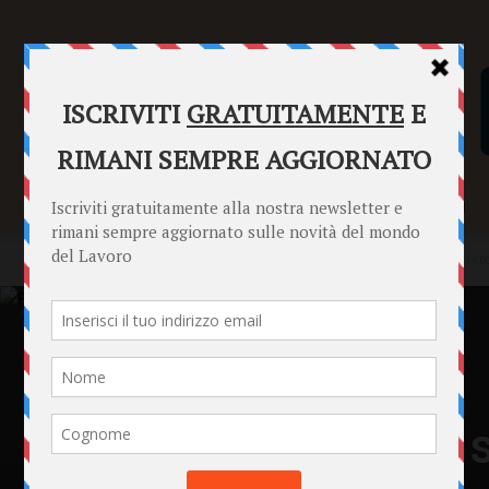
SENTENZE
FORMULARI
PUNTO INFORMAZIONI
Home
Punto Informazioni
Datori di Lavoro
Approvato decreto 
Punto Informazioni
Datori di Lavoro
Jobs Act
Lavoratori
News
Approvato decreto s