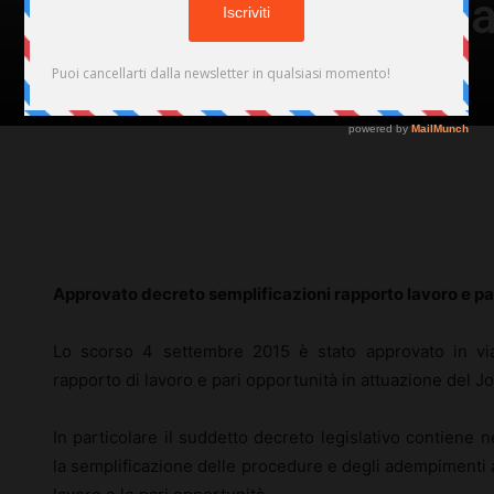
rapporto lavoro e pa
Di
Redazione
-
15 Settembre 2015
54
Facebook
X
Pinterest
Approvato decreto semplificazioni rapporto lavoro e pa
Lo scorso 4 settembre 2015 è stato approvato in via 
rapporto di lavoro e pari opportunità in attuazione del Jo
In particolare il suddetto decreto legislativo contiene 
la semplificazione delle procedure e degli adempimenti a c