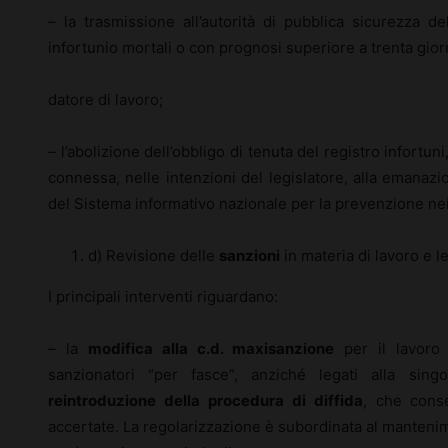
– la trasmissione all’autorità di pubblica sicurezza de
infortunio mortali o con prognosi superiore a trenta giorn
datore di lavoro;
– l’abolizione dell’obbligo di tenuta del registro infortun
connessa, nelle intenzioni del legislatore, alla emanazio
del Sistema informativo nazionale per la prevenzione nei 
d) Revisione delle
sanzioni
in materia di lavoro e l
I principali interventi riguardano:
– la
modifica alla c.d. maxisanzione
per il lavoro 
sanzionatori “per fasce”, anziché legati alla sing
reintroduzione della procedura di diffida
, che conse
accertate. La regolarizzazione è subordinata al mantenim