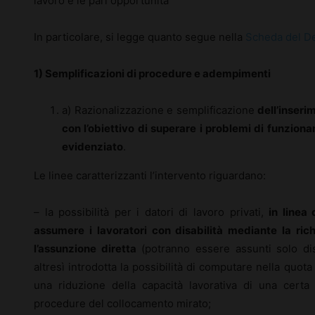
lavoro e le pari opportunità
In particolare, si legge quanto segue nella
Scheda del De
1) Semplificazioni di procedure e adempimenti
a) Razionalizzazione e semplificazione
dell’inseri
con l’obiettivo di superare i problemi di funzion
evidenziato
.
Le linee caratterizzanti l’intervento riguardano:
– la possibilità per i datori di lavoro privati,
in linea
assumere i lavoratori con disabilità mediante la ric
l’assunzione diretta
(potranno essere assunti solo disab
altresì introdotta la possibilità di computare nella quota 
una riduzione della capacità lavorativa di una certa
procedure del collocamento mirato;