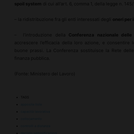
spoil system
di cui all’art. 6, comma 1, della legge n. 145
– la ridistribuzione fra gli enti interessati degli
oneri per 
– l’introduzione della
Conferenza nazionale delle 
accrescere l’efficacia della loro azione, e consentire
buone prassi. La Conferenza sostituisce la Rete dell
finanza pubblica.
(Fonte: Ministero del Lavoro)
TAGS
apposite liste
capacità lavorativa
collocamento
controlli a distanza
decreto semplificazioni