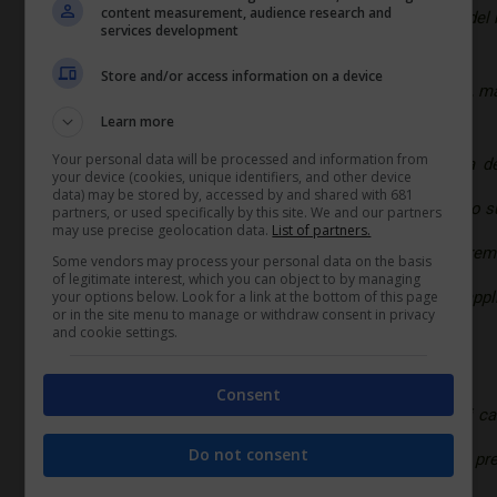
content measurement, audience research and
con data di inizio attività successiva al 1° gennaio de
services development
Store and/or access information on a device
non viene considerato il cliente nel suo complesso, ma
Learn more
Your personal data will be processed and information from
Se confermato, lo sconto dell’8,16% previsto dalla de
your device (cookies, unique identifiers, and other device
data) may be stored by, accessed by and shared with 681
premio 2014, fermo a quota 7,99 %, e verrà applicato su
partners, or used specifically by this site. We and our partners
may use precise geolocation data.
List of partners.
è applicabile sia ai premi della polizza artigiani (prem
Some vendors may process your personal data on the basis
of legitimate interest, which you can object to by managing
your options below. Look for a link at the bottom of this page
polizza dipendenti (premi ordinari). La riduzione è app
or in the site menu to manage or withdraw consent in privacy
and cookie settings.
di altre riduzioni eventualmente spettanti.
Consent
La riduzione non si applica ai premi evasi e a quelli calc
Do not consent
comma 8, del Dpr 1124/1965, ovvero in assenza di pre