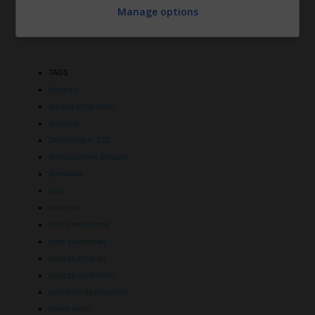
delle retribuzioni.
Manage options
TAGS
Artigiani
attività artigianato
denunce
Determina n. 272
dichiarazione annuale
domanda
Inail
infortuni
nuova emissione
piani pluriennali
polizza artigiani
polizza dipendenti
posizioni assicurative
premi evasi