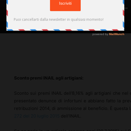
Sconto premi INAIL a
Di
Redazione
-
29 Luglio 2015
381
Facebook
X
Pinterest
Sconto premi INAIL agli artigiani:
Sconto sui premi INAIL dell’8,16% agli artigiani che ne
presentato denunce di infortuni e abbiano fatto la prev
retribuzioni 2014, di ammissione al beneficio. È questa 
272 del 20 luglio 2015
dell’INAIL.