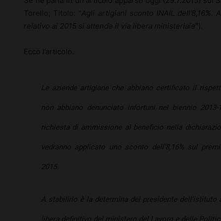
Se ne parla in un articolo apparso oggi (29.7.2015) sul 
Torello; Titolo: “
Agli artigiani sconto INAIL dell’8,16%. 
relativo al 2015 si attende il via libera ministeriale
”).
Ecco l’articolo.
Le aziende artigiane che abbiano certificato il rispet
non abbiano denunciato infortuni nel biennio 2013-
richiesta di ammissione al beneficio nella dichiarazion
vedranno applicato uno sconto dell’8,16% sul premio
2015.
A stabilirlo è la determina del presidente dell’istituto
libera definitivo del ministero del Lavoro e delle Politic