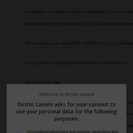
inquadrate nel settore attività artigianato, con un bie
dell’anno precedente quello in corso alla data di pres
attive almeno per un periodo dell’anno in corso alla d
senza infortuni denunciati nel biennio di riferimento.
Ne consegue che:
Welcome to Diritto Lavoro
per i clienti di nuova emissione, per i quali non è ris
Diritto Lavoro asks for your consent to
use your personal data for the following
sconto non è applicabile in quanto non è rilevabile l
purposes:
condizione essenziale per l’applicazione dell’agevola
Personalised advertising and content, advertising and