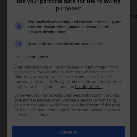
use your personal data for the following
applicabile al sistema pensionistico giapponese
”);
purposes:
al sistema assicurativo giapponese per l’impiego con
Personalised advertising and content, advertising and
content measurement, audience research and
services development
(Fonte: Gazzetta Ufficiale)
Store and/or access information on a device
TAGS
Learn more
Accordo
Your personal data will be processed and information from
Agreement
your device (cookies, unique identifiers, and other device
data) may be stored by, accessed by and shared with 681
assemblee locali
partners, or used specifically by this site. We and our partners
assicurazione generale
may use precise geolocation data.
List of partners.
assicurazione pensionistica
Some vendors may process your personal data on the basis
of legitimate interest, which you can object to by managing
dipendenti statali
your options below. Look for a link at the bottom of this page
enti pubblici locali
or in the site menu to manage or withdraw consent in privacy
and cookie settings.
fondo pensioni
impiegati assimilati
invalidità
Consent
Italia e Giappone