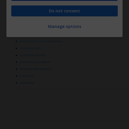
lavoratori subordinati
Do not consent
Legge n. 95
Mutual Aid Pension
Manage options
pensione nazionale
prestazioni di disoccupazione
prestazioni non-contributive
scuole private
sicurezza sociale
sistema assicurativo
sistema pensionistico
superstiti
vecchiaia