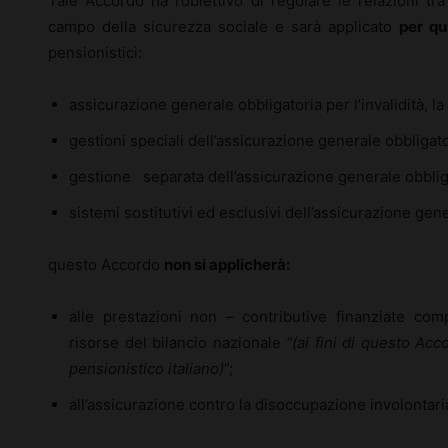
Tale Accordo ha l’obiettivo di regolare le relazioni tr
campo della sicurezza sociale e sarà applicato
per qu
pensionistici:
assicurazione generale obbligatoria per l’invalidità, la
gestioni speciali dell’assicurazione generale obbligato
gestione separata dell’assicurazione generale obblig
sistemi sostitutivi ed esclusivi dell’assicurazione gen
questo Accordo
non si applicherà:
alle prestazioni non – contributive finanziate co
risorse del bilancio nazionale
“(ai fini di questo Acc
pensionistico italiano)
”;
all’assicurazione contro la disoccupazione involontari