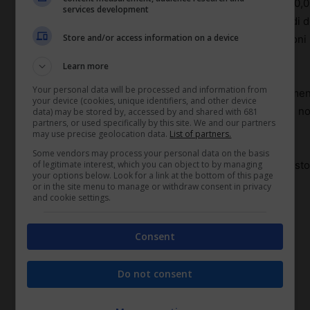
da più parti riguarda i titolari di pensioni entro 1.700,
services development
bonus di 750 euro, mentre chi prende 2.000 euro lordi 
Store and/or access information on a device
e così via. Questa platea è costituita da oltre 3 milion
volte il minimo e non superiori a sei.
Learn more
Your personal data will be processed and information from
Invece per coloro che saranno esclusi o solo parzialmen
your device (cookies, unique identifiers, and other device
mila pensionati con reddito superiore ai 3000 euro) no
data) may be stored by, accessed by and shared with 681
partners, or used specifically by this site. We and our partners
per decreto ingiuntivo nei confronti dell’’INPS.
may use precise geolocation data.
List of partners.
Some vendors may process your personal data on the basis
of legitimate interest, which you can object to by managing
Tali arretrati (pare) saranno pagati il prossimo 1 agos
your options below. Look for a link at the bottom of this page
ancora da stabilire.
or in the site menu to manage or withdraw consent in privacy
and cookie settings.
Consent
TAGS
arretrati
bonus
Do not consent
corte costituzionale
inps