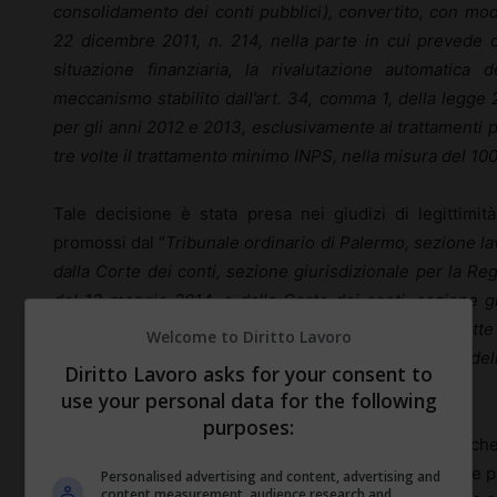
consolidamento dei conti pubblici), convertito, con modif
22 dicembre 2011, n. 214, nella parte in cui prevede 
situazione finanziaria, la rivalutazione automatica d
meccanismo stabilito dall’art. 34, comma 1, della legge
per gli anni 2012 e 2013, esclusivamente ai trattamenti 
tre volte il trattamento minimo INPS, nella misura del 10
Tale decisione è stata presa nei giudizi di legittimità
promossi dal “
Tribunale ordinario di Palermo, sezione l
dalla Corte dei conti, sezione giurisdizionale per la 
del 13 maggio 2014, e dalla Corte dei conti, sezione gi
ordinanza del 25 luglio 2014, rispettivamente iscritt
Welcome to Diritto Lavoro
ordinanze 2014 e pubblicate nella Gazzetta Ufficiale del
Diritto Lavoro asks for your consent to
speciale, dell’ anno 2014
”.
use your personal data for the following
purposes:
Ad oggi, il Governo sta studiando un provvedimento che
le pensioni più basse e via via di importo decrescente p
Personalised advertising and content, advertising and
content measurement, audience research and