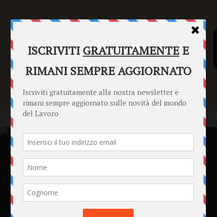
SENTENZE
FORMULARI
PUNTO INFORMAZIONI
Home
Formulari
Istanza di disconoscimento
Formulari