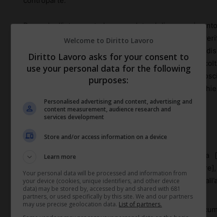
controparte.
Dopo che l’interessato ha proceduto al disconoscimento 
perde ogni efficacia probatoria; unica eccezione si veri
Welcome to Diritto Lavoro
giudizio di verificazione. Se la parte legittimata al d
Diritto Lavoro asks for your consent to
provvede ad esercitare in maniera tempestiva tale facolt
use your personal data for the following
del documento prodotto dalla controparte. Il disconosci
purposes:
richiede l’uso di formule sacramentali o speciali, rich
chiara l’autenticità della stessa.
Personalised advertising and content, advertising and
content measurement, audience research and
services development
Tribunale di
[completare]
Store and/or access information on a device
Sezione Lavoro
In data
[completare] innanzi
al Giudice dr./dr.ssa
Learn more
[completare]
contro
[completare]
, n.r.g.
[completare]
Your personal data will be processed and information from
comparsi il/la ricorrente di persona, assistito/a dall
your device (cookies, unique identifiers, and other device
data) may be stored by, accessed by and shared with 681
persona, assistito/a dall’avv.
[completare]
.
partners, or used specifically by this site. We and our partners
may use precise geolocation data.
List of partners.
La parte
[completare]
dichiara di disconoscere il docu