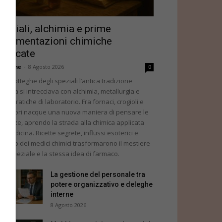
peziali, alchimia e prime
perimentazioni chimiche
pplicate
dazione
-
8 Agosto 2026
0
lle botteghe degli speziali l’antica tradizione
lenica si intrecciava con alchimia, metallurgia e
ime pratiche di laboratorio. Fra fornaci, crogioli e
stillatori nacque una nuova maniera di pensare le
stanze, aprendo la strada alla chimica applicata
la medicina. Ricette segrete, influssi esoterici e
impatto dei medici chimici trasformarono il mestiere
llo speziale e la stessa idea di farmaco.
La gestione del personale tra
potere organizzativo e deleghe
interne
8 Agosto 2026