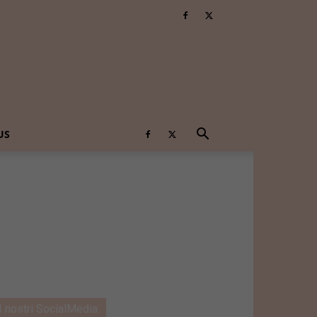
US
I nostri SocialMedia