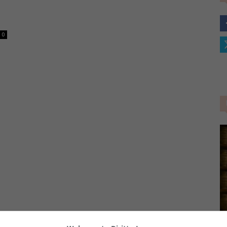
–
0
Portale
del
Diritto