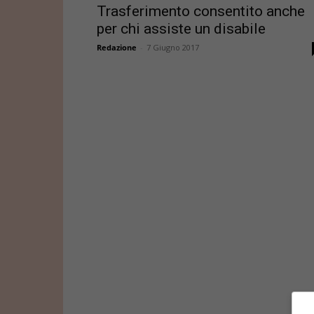
Trasferimento consentito anche
per chi assiste un disabile
Redazione
-
7 Giugno 2017