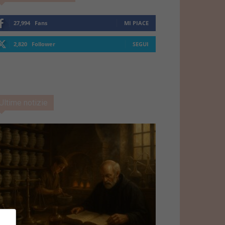
27,994
Fans
MI PIACE
2,820
Follower
SEGUI
Ultime notizie