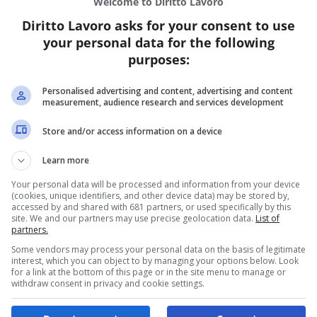
Welcome to Diritto Lavoro
Diritto Lavoro asks for your consent to use
S
your personal data for the following
s
purposes:
a
Personalised advertising and content, advertising and content
Re
measurement, audience research and services development
Ne
ga
Store and/or access information on a device
pr
di
Learn more
so
Your personal data will be processed and information from your device
al
(cookies, unique identifiers, and other device data) may be stored by,
l’
accessed by and shared with 681 partners, or used specifically by this
site. We and our partners may use precise geolocation data.
List of
de
partners.
Some vendors may process your personal data on the basis of legitimate
interest, which you can object to by managing your options below. Look
for a link at the bottom of this page or in the site menu to manage or
withdraw consent in privacy and cookie settings.