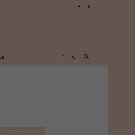
US
I nostri SocialMedia