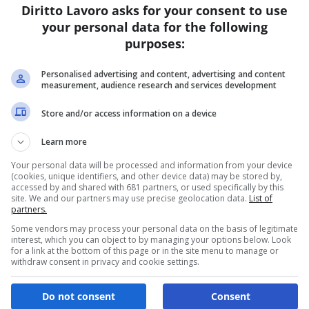
Diritto Lavoro asks for your consent to use
your personal data for the following
L
purposes:
d
d
Personalised advertising and content, advertising and content
measurement, audience research and services development
Re
Da
Store and/or access information on a device
di
un
Learn more
st
Your personal data will be processed and information from your device
cr
(cookies, unique identifiers, and other device data) may be stored by,
ve
accessed by and shared with 681 partners, or used specifically by this
site. We and our partners may use precise geolocation data.
List of
partners.
Some vendors may process your personal data on the basis of legitimate
interest, which you can object to by managing your options below. Look
for a link at the bottom of this page or in the site menu to manage or
withdraw consent in privacy and cookie settings.
Do not consent
Consent