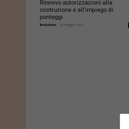
Rinnovo autorizzazioni alla
costruzione e all’impiego di
ponteggi
Redazione
-
30 Maggio 2018