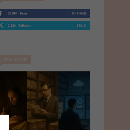
27,994
Fans
MI PIACE
2,820
Follower
SEGUI
Ultime notizie