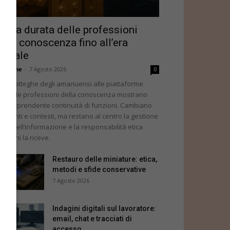
unga durata delle professioni
ella conoscenza fino all’era
igitale
dazione
-
7 Agosto 2026
0
lle botteghe degli amanuensi alle piattaforme
gitali, le professioni della conoscenza mostrano
a sorprendente continuità di funzioni. Cambiano
rumenti e contesti, ma restano al centro la gestione
itica dell’informazione e la responsabilità etica
rso chi la riceve.
Restauro delle miniature: etica,
metodi e sfide conservative
7 Agosto 2026
Indagini digitali sul lavoratore:
email, chat e tracciati di
accesso