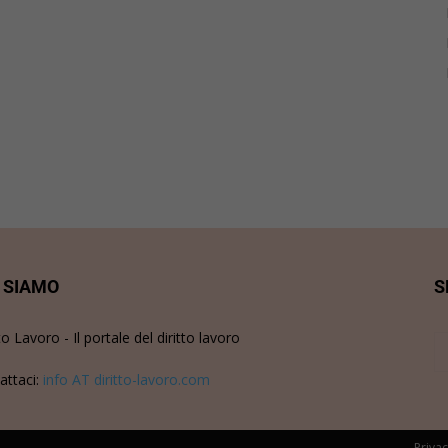
 SIAMO
S
to Lavoro - Il portale del diritto lavoro
attaci:
info AT diritto-lavoro.com
Privac