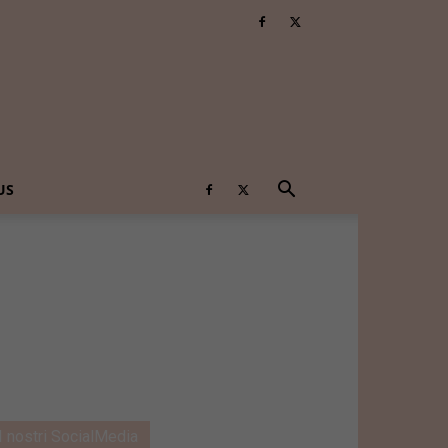
US
I nostri SocialMedia