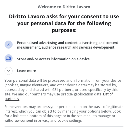
Welcome to Diritto Lavoro
Diritto Lavoro asks for your consent to use
I
your personal data for the following
r
purposes:
r
Re
Personalised advertising and content, advertising and content
La
measurement, audience research and services development
sc
do
Store and/or access information on a device
e 
co
Learn more
in
Your personal data will be processed and information from your device
di
(cookies, unique identifiers, and other device data) may be stored by,
co
accessed by and shared with 681 partners, or used specifically by this
site. We and our partners may use precise geolocation data.
List of
te
partners.
co
Some vendors may process your personal data on the basis of legitimate
interest, which you can object to by managing your options below. Look
for a link at the bottom of this page or in the site menu to manage or
withdraw consent in privacy and cookie settings.