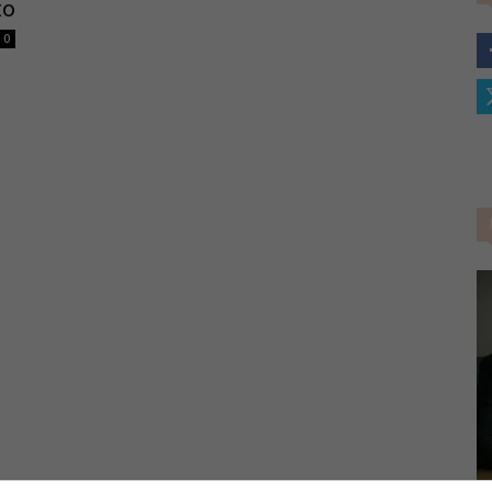
to
–
0
Portale
del
Diritto