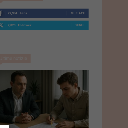
27,994
Fans
MI PIACE
2,820
Follower
SEGUI
Ultime notizie