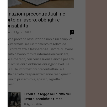
nformazioni precontrattuali nel
apporto di lavoro: obblighi e
esponsabilità
dazione
-
8 Agosto 2026
0
 fase che precede l’assunzione non è un semplice
ambio informale, ma un momento regolato da
veri di correttezza e trasparenza. Datore di lavoro
candidato devono fornire informazioni veritiere,
mplete e coerenti, con conseguenze anche pesanti
 caso di omissioni o dichiarazioni ingannevoli. La
sciplina sulle informazioni precontrattuali e il
siddetto decreto trasparenza hanno reso questo
rreno molto più tecnico e, spesso, oggetto di
ntenzioso.
Frodi alla legge nel diritto del
lavoro: tecniche e rimedi
8 Agosto 2026