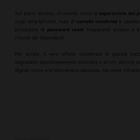
Sul piano tecnico, strumenti come la
separazione dei pr
sugli smartphone), l’uso di
cartelle condivise
e caselle 
procedure di
password reset
trasparenti aiutano a ev
risorse dei dipendenti.
Nel tempo, il vero effetto collaterale di questa im
segnalano spontaneamente anomalie o errori, perché san
digitali come una telecamera nascosta, ma come infrastru
Articolo precedente