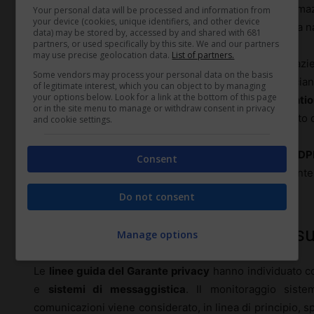
approccio
mirato
. Il controllo deve limitarsi alle inform
Your personal data will be processed and information from
your device (cookies, unique identifiers, and other device
evitando esplorazioni generalizzate della posta o della 
data) may be stored by, accessed by and shared with 681
partners, or used specifically by this site. We and our partners
may use precise geolocation data.
List of partners.
Nei settori più esposti (banche, assicurazioni, azi
Some vendors may process your personal data on the basis
particolarmente delicati) i controlli difensivi si intreccia
of legitimate interest, which you can object to by managing
your options below. Look for a link at the bottom of this page
monitoraggio degli accessi
,
DLP (Data Loss Preventio
or in the site menu to manage or withdraw consent in privacy
reti. Strumenti che, di fatto, comportano un trattamento di
and cookie settings.
È qui che la documentazione diventa cruciale:
DP
Consent
trattamenti, accordi con i fornitori cloud e protocolli inte
disciplinari.
Do not consent
Limiti posti dal Garante privacy 
Manage options
Le
linee guida del Garante privacy
hanno individuato con
e
sistemi di messaggistica
. Il monitoraggio sist
comunicazioni viene considerato, in linea di principio, sp