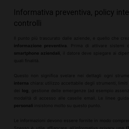
Informativa preventiva, policy int
controlli
Il punto più trascurato dalle aziende, e quello che cr
informazione preventiva
. Prima di attivare sistemi 
smartphone aziendali
, il datore deve spiegare ai dip
quali finalità.
Questo non significa svelare nei dettagli ogni stru
interna
chiara: utilizzo accettabile degli strumenti, limi
dei
log
, gestione delle emergenze (ad esempio assenza
modalità di accesso alle caselle email. Le linee guid
personali
insistono molto su questo punto.
Le informazioni devono essere fornite in modo comprensib
Spesso è utile affiancare all’informativa privacy una
I