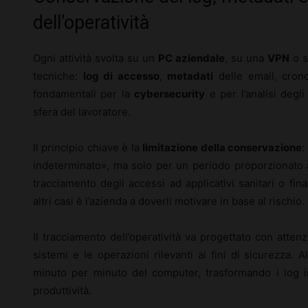
dell’operatività
Ogni attività svolta su un
PC aziendale
, su una
VPN
o s
tecniche:
log di accesso
,
metadati
delle email, crono
fondamentali per la
cybersecurity
e per l’analisi degl
sfera del lavoratore.
Il principio chiave è la
limitazione della conservazione
:
indeterminato», ma solo per un periodo proporzionato all
tracciamento degli accessi ad applicativi sanitari o fin
altri casi è l’azienda a doverli motivare in base al rischio.
Il tracciamento dell’operatività va progettato con atten
sistemi e le operazioni rilevanti ai fini di sicurezza. Al
minuto per minuto del computer, trasformando i log i
produttività.