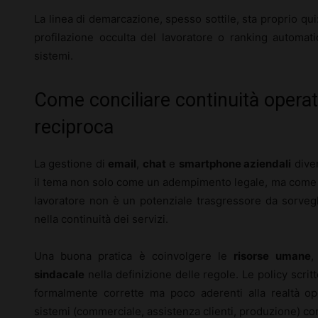
La linea di demarcazione, spesso sottile, sta proprio qui
profilazione occulta del lavoratore o ranking automatici
sistemi.
Come conciliare continuità operati
reciproca
La gestione di
email
,
chat
e
smartphone aziendali
diven
il tema non solo come un adempimento legale, ma come
lavoratore non è un potenziale trasgressore da sorvegli
nella continuità dei servizi.
Una buona pratica è coinvolgere le
risorse umane
, 
sindacale
nella definizione delle regole. Le policy scrit
formalmente corrette ma poco aderenti alla realtà op
sistemi (commerciale, assistenza clienti, produzione) con