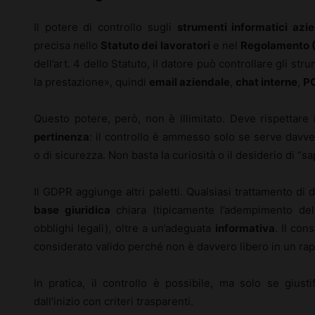
Il potere di controllo sugli
strumenti informatici azie
precisa nello
Statuto dei lavoratori
e nel
Regolamento 
dell’art. 4 dello Statuto, il datore può controllare gli str
la prestazione», quindi
email aziendale
,
chat interne
,
P
Questo potere, però, non è illimitato. Deve rispettare 
pertinenza
: il controllo è ammesso solo se serve davve
o di sicurezza. Non basta la curiosità o il desiderio di “sa
Il GDPR aggiunge altri paletti. Qualsiasi trattamento di
base giuridica
chiara (tipicamente l’adempimento del
obblighi legali), oltre a un’adeguata
informativa
. Il co
considerato valido perché non è davvero libero in un ra
In pratica, il controllo è possibile, ma solo se giust
dall’inizio con criteri trasparenti.