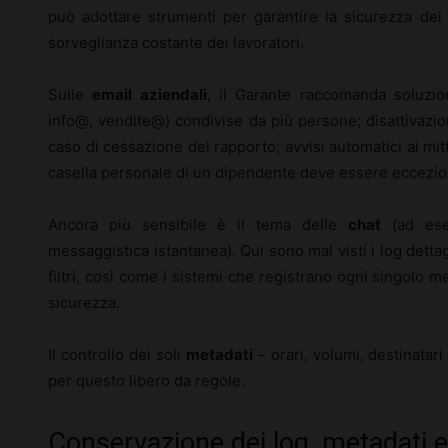
può adottare strumenti per garantire la sicurezza dei 
sorveglianza costante dei lavoratori.
Sulle
email aziendali
, il Garante raccomanda soluzio
info@, vendite@) condivise da più persone; disattivazio
caso di cessazione del rapporto; avvisi automatici ai mitte
casella personale di un dipendente deve essere eccezion
Ancora più sensibile è il tema delle
chat
(ad esem
messaggistica istantanea). Qui sono mal visti i log dettag
filtri, così come i sistemi che registrano ogni singolo 
sicurezza.
Il controllo dei soli
metadati
– orari, volumi, destinata
per questo libero da regole.
Conservazione dei log, metadati 