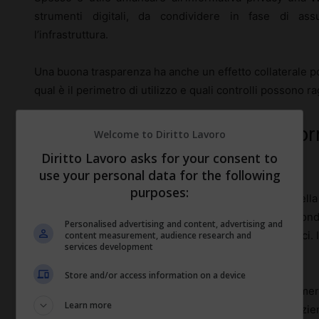
strumenti digitali, da condividere in fase di a
l’infrastruttura.
Una buona trasparenza ha anche un effetto collaterale pos
qual è il perimetro di utilizzo e quali controlli possono 
Controlli difensivi, sicurezza info
Welcome to Diritto Lavoro
Diritto Lavoro asks for your consent to
legittimo
use your personal data for the following
purposes:
Accanto ai controlli «ordinari», rientrano ormai nell
difensivi
. Servono a tutelare l’azienda di fronte a condo
Personalised advertising and content, advertising and
segreti commerciali o abusi degli strumenti informatici. 
content measurement, audience research and
services development
legittimo del titolare
previsto dal GDPR.
Store and/or access information on a device
Quando un sistema rileva attività anomale – un nume
Learn more
fuori orario, inoltri sospetti verso email esterne – l’