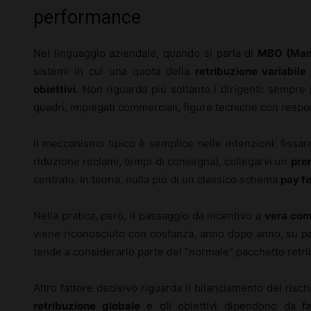
performance
Nel linguaggio aziendale, quando si parla di
MBO (Man
sistemi in cui una quota della
retribuzione variabile
obiettivi
. Non riguarda più soltanto i dirigenti: sempr
quadri, impiegati commerciali, figure tecniche con respon
Il meccanismo tipico è semplice nelle intenzioni: fissa
riduzione reclami, tempi di consegna), collegarvi un
prem
centrato. In teoria, nulla più di un classico schema
pay f
Nella pratica, però, il passaggio da incentivo a
vera com
viene riconosciuto con costanza, anno dopo anno, su para
tende a considerarlo parte del “normale” pacchetto retribu
Altro fattore decisivo riguarda il bilanciamento del risch
retribuzione globale
e gli obiettivi dipendono da fat