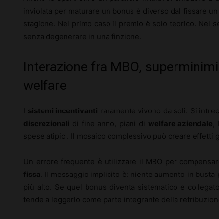
inviolata per maturare un bonus è diverso dal fissare u
stagione. Nel primo caso il premio è solo teorico. Nel 
senza degenerare in una finzione.
Interazione fra MBO, superminimi,
welfare
I
sistemi incentivanti
raramente vivono da soli. Si intr
discrezionali
di fine anno, piani di
welfare aziendale
,
spese atipici. Il mosaico complessivo può creare effetti gi
Un errore frequente è utilizzare il MBO per compensar
fissa
. Il messaggio implicito è: niente aumento in busta
più alto. Se quel bonus diventa sistematico e collegato 
tende a leggerlo come parte integrante della retribuzion