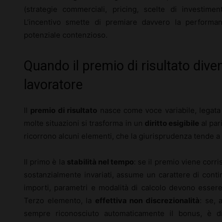
(strategie commerciali, pricing, scelte di investimen
L’incentivo smette di premiare davvero la performan
potenziale contenzioso.
Quando il premio di risultato divent
lavoratore
Il
premio di risultato
nasce come voce variabile, legata a
molte situazioni si trasforma in un
diritto esigibile
al par
ricorrono alcuni elementi, che la giurisprudenza tende a
Il primo è la
stabilità nel tempo
: se il premio viene corri
sostanzialmente invariati, assume un carattere di conti
importi, parametri e modalità di calcolo devono essere
Terzo elemento, la
effettiva non discrezionalità
: se, 
sempre riconosciuto automaticamente il bonus, è di