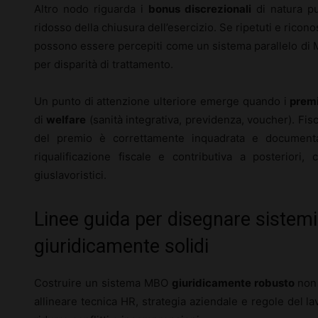
Altro nodo riguarda i
bonus discrezionali
di natura pu
ridosso della chiusura dell’esercizio. Se ripetuti e ricon
possono essere percepiti come un sistema parallelo di M
per disparità di trattamento.
Un punto di attenzione ulteriore emerge quando i
premi
di
welfare
(sanità integrativa, previdenza, voucher). Fis
del premio è correttamente inquadrata e documentat
riqualificazione fiscale e contributiva a posteriori
giuslavoristici.
Linee guida per disegnare sistemi
giuridicamente solidi
Costruire un sistema MBO
giuridicamente robusto
non s
allineare tecnica HR, strategia aziendale e regole del l