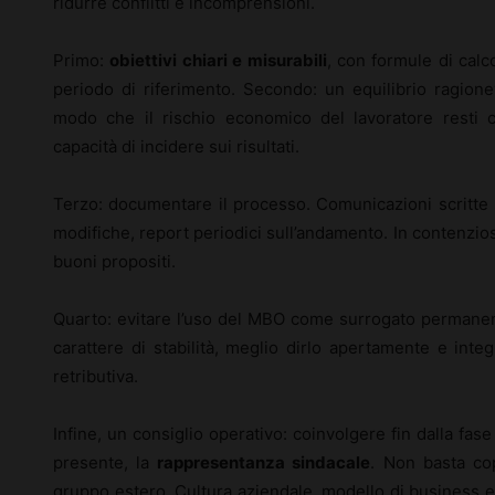
ridurre conflitti e incomprensioni.
Primo:
obiettivi chiari e misurabili
, con formule di calco
periodo di riferimento. Secondo: un equilibrio ragionev
modo che il rischio economico del lavoratore resti 
capacità di incidere sui risultati.
Terzo: documentare il processo. Comunicazioni scritte sug
modifiche, report periodici sull’andamento. In contenzioso
buoni propositi.
Quarto: evitare l’uso del MBO come surrogato permane
carattere di stabilità, meglio dirlo apertamente e inte
retributiva.
Infine, un consiglio operativo: coinvolgere fin dalla fase
presente, la
rappresentanza sindacale
. Non basta cop
gruppo estero. Cultura aziendale, modello di business e