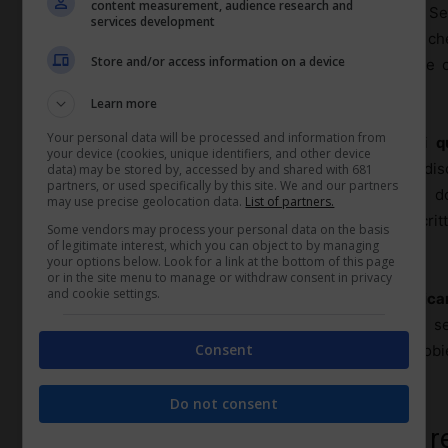
content measurement, audience research and
La discrezionalità non è un lasciapassare illimitato. 
services development
lavoratore dimostra di averli raggiunti, una clausola c
Store and/or access information on a device
senza alcuna motivazione concreta rischia di essere 
caso, il giudice tende a interpretarla restrittivamente.
Learn more
Your personal data will be processed and information from
Diverso è prevedere spazi di valutazione su profili
q
your device (cookies, unique identifiers, and other device
leadership, contributo trasversale ai progetti. Qui la di
data) may be stored by, accessed by and shared with 681
partners, or used specifically by this site. We and our partners
sorretta da
processi di valutazione strutturati
, d
may use precise geolocation data.
List of partners.
performance, schede di valutazione, feedback scritt
Some vendors may process your personal data on the basis
of legitimate interest, which you can object to by managing
controversia, fanno la differenza.
your options below. Look for a link at the bottom of this page
or in the site menu to manage or withdraw consent in privacy
and cookie settings.
Un punto delicato riguarda anche la facoltà di
modificar
agganciarli a scenari di mercato mutevoli, ma solo se 
Consent
informato per tempo e se la modifica non rende gli obiett
queste cautele, il terreno giuridico si fa scivoloso.
Do not consent
Obiettivi irraggiungibili, elusione r