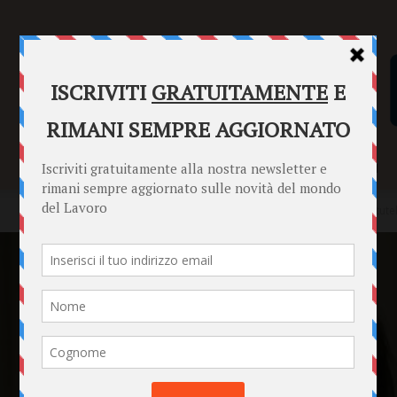
SENTENZE
FORMULARI
PUNTO INFORMAZIONI
Home
News
Sistema MBO e premi di risultato: profili critici e tute