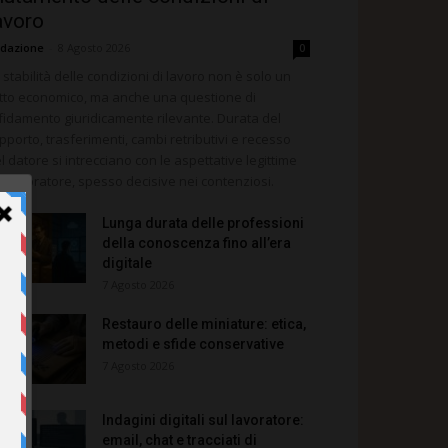
avoro
dazione
-
8 Agosto 2026
0
 stabilità delle condizioni di lavoro non è solo un
tto economico, ma anche una questione di
fidamento giuridicamente rilevante. Durata del
pporto, trasferimenti, cambi retributivi e recesso
l datore si intrecciano con le aspettative legittime
l lavoratore, spesso decisive nei contenziosi.
Lunga durata delle professioni
della conoscenza fino all’era
digitale
7 Agosto 2026
Restauro delle miniature: etica,
metodi e sfide conservative
7 Agosto 2026
Indagini digitali sul lavoratore:
email, chat e tracciati di