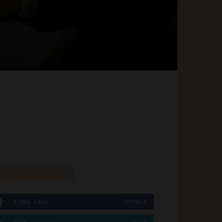
I nostri SocialMedia
27,994
Fans
MI PIACE