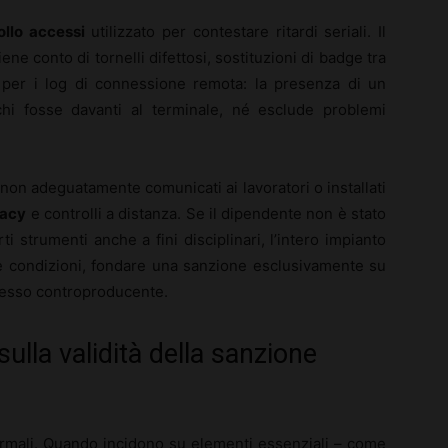
ollo accessi
utilizzato per contestare ritardi seriali. Il
iene conto di tornelli difettosi, sostituzioni di badge tra
so per i log di connessione remota: la presenza di un
i fosse davanti al terminale, né esclude problemi
 non adeguatamente comunicati ai lavoratori o installati
vacy
e controlli a distanza. Se il dipendente non è stato
ti strumenti anche a fini disciplinari, l’intero impianto
le condizioni, fondare una sanzione esclusivamente su
pesso controproducente.
 sulla validità della sanzione
rmali. Quando incidono su elementi essenziali – come