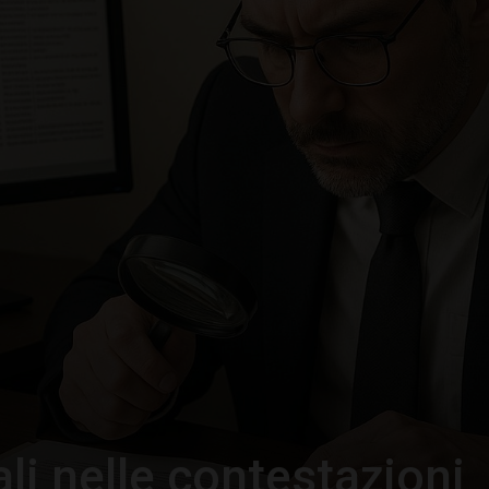
–
Portale
del
Diritto
li nelle contestazioni