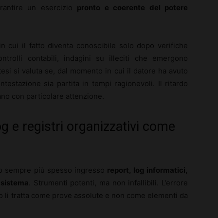
rantire un esercizio
pronto e coerente del potere
in cui il fatto diventa conoscibile solo dopo verifiche
ontrolli contabili, indagini su illeciti che emergono
si si valuta se, dal momento in cui il datore ha avuto
ontestazione sia partita in tempi ragionevoli. Il ritardo
vano con particolare attenzione.
og e registri organizzativi come
nno sempre più spesso ingresso
report, log informatici,
i sistema
. Strumenti potenti, ma non infallibili. L’errore
o li tratta come prove assolute e non come elementi da