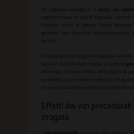
Un classico esempio è il badge del
contr
registro indica l’orario di ingresso, ma non t
colleghi, errori di lettura. Simile discor
accesso non dimostra automaticamente ch
tecnici.
Criticità ancora maggiore riguarda i sistemi
senza il rispetto delle regole in tema di
pri
informato in modo chiaro dell’utilizzo di cer
probatorio può essere contestato. In quel
un report automatico diventa rischioso e s
Effetti dei vizi procedurali
irrogata
I
vizi procedurali
non sono meri dettagli fo