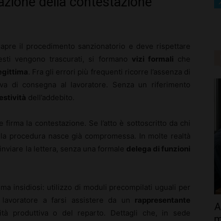
edazione della contestazione
 apre il procedimento sanzionatorio e deve rispettare
esti vengono trascurati, si formano
vizi formali
che
legittima
. Fra gli errori più frequenti ricorre l’assenza di
rova di consegna al lavoratore. Senza un riferimento
stività
dell’addebito.
e firma la contestazione. Se l’atto è sottoscritto da chi
, la procedura nasce già compromessa. In molte realtà
inviare la lettera, senza una formale
delega di funzioni
a insidiosi: utilizzo di moduli precompilati uguali per
el lavoratore a farsi assistere da un
rappresentante
A
nità produttiva o del reparto. Dettagli che, in sede
m