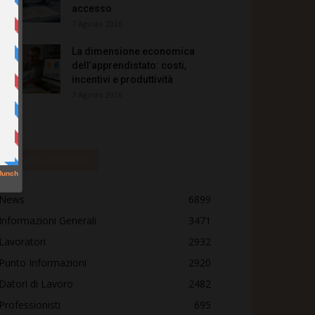
accesso
7 Agosto 2026
La dimensione economica
dell’apprendistato: costi,
incentivi e produttività
7 Agosto 2026
Categorie popolari
News
6899
Informazioni Generali
3471
Lavoratori
2932
Punto Informazioni
2920
Datori di Lavoro
2482
Professionisti
695