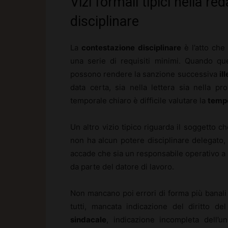
Vizi formali tipici nella r
disciplinare
La
contestazione disciplinare
è l’atto che
una serie di requisiti minimi. Quando qu
possono rendere la sanzione successiva
il
data certa, sia nella lettera sia nella p
temporale chiaro è difficile valutare la
tempe
Un altro vizio tipico riguarda il soggetto ch
non ha alcun potere disciplinare delegato
accade che sia un responsabile operativo a 
da parte del datore di lavoro.
Non mancano poi errori di forma più banali m
tutti, mancata indicazione del diritto d
sindacale
, indicazione incompleta dell’u