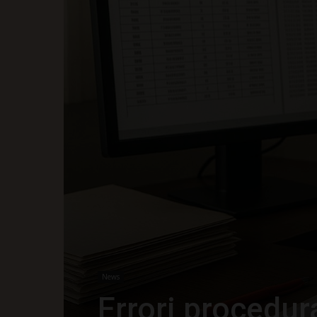
News
Errori procedura