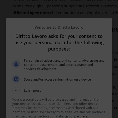
repository digitali possono supportare ricerca avanzata, 
di
linked open data
che connettano cataloghi diversi a li
Welcome to Diritto Lavoro
Workflow digitali integrati tra co
Diritto Lavoro asks for your consent to
scansione
use your personal data for the following
purposes:
La digitalizzazione dei
fondi rari
non è un semplice “fare 
parte dal laboratorio di
conservazione preventiva
, do
Personalised advertising and content, advertising and
content measurement, audience research and
manipolato senza rischio. Pagine lacerate, inchiostri in
services development
micro-interventi di restauro prima di passare alla scansi
Store and/or access information on a device
Gli operatori alternano spesso fasi di
pulitura a secco
,
Learn more
cuciture, con la preparazione di
culla di supporto
e sist
Your personal data will be processed and information from
pergamenaceo, irrigidito dal tempo, viene aperto con 
your device (cookies, unique identifiers, and other device
danni al dorso. Sono dettagli che rallentano il ritmo, m
data) may be stored by, accessed by and shared with 681
partners, or used specifically by this site. We and our partners
e buona leggibilità delle immagini.
may use precise geolocation data.
List of partners.