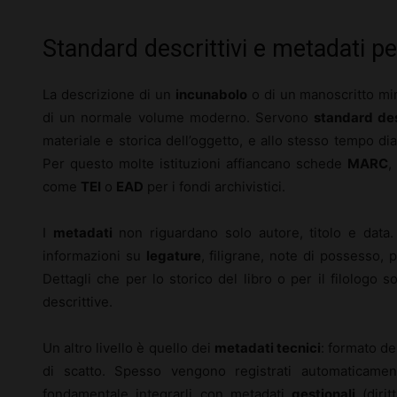
Standard descrittivi e metadati per
La descrizione di un
incunabolo
o di un manoscritto mi
di un normale volume moderno. Servono
standard des
materiale e storica dell’oggetto, e allo stesso tempo dial
Per questo molte istituzioni affiancano schede
MARC
come
TEI
o
EAD
per i fondi archivistici.
I
metadati
non riguardano solo autore, titolo e data. 
informazioni su
legature
, filigrane, note di possesso, p
Dettagli che per lo storico del libro o per il filologo s
descrittive.
Un altro livello è quello dei
metadati tecnici
: formato del
di scatto. Spesso vengono registrati automaticamen
fondamentale integrarli con metadati
gestionali
(dirit