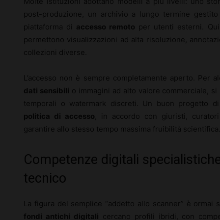
Molte istituzioni adottano modelli a più livelli: uno st
post-produzione, un archivio a lungo termine gestito 
piattaforma di
accesso remoto
per utenti esterni. Qu
permettono visualizzazioni ad alta risoluzione, annotazi
collezioni diverse.
L’accesso non è sempre completamente aperto. Per alc
dati sensibili
o immagini ad alto valore commerciale, si u
temporali o watermark discreti. Un buon progetto di d
politica di accesso
, in accordo con giuristi, curator
garantire allo stesso tempo massima fruibilità scientifica
Competenze digitali specialistiche
tecnico
La figura del semplice “addetto allo scanner” è ormai 
fondi antichi digitali
cercano profili ibridi, con com