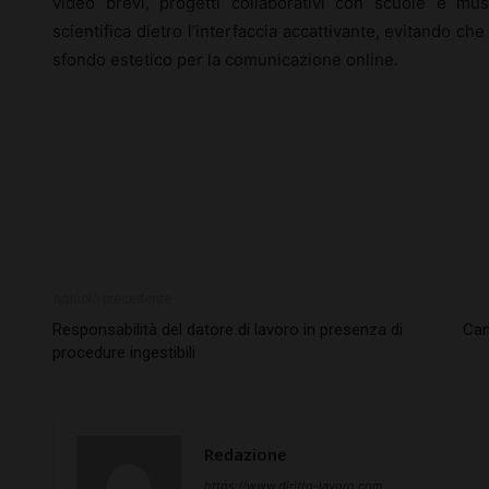
video brevi, progetti collaborativi con scuole e mu
scientifica dietro l’interfaccia accattivante, evitando che
sfondo estetico per la comunicazione online.
Articolo precedente
Responsabilità del datore di lavoro in presenza di
Cam
procedure ingestibili
Redazione
https://www.diritto-lavoro.com