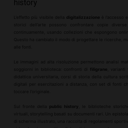
history
L’effetto più visibile della
digitalizzazione
è l’accesso es
storici dell’arte possono confrontare copie divers
continuamente, usando collezioni che espongono onlin
Questo ha cambiato il modo di progettare le ricerche, 
alle fonti.
Le immagini ad alta risoluzione permettono analisi mat
soggiorni in biblioteca: confronti di
filigrane
, varianti
didattica universitaria, corsi di storia della cultura scr
digitali per esercitazioni a distanza, con set di fonti
toccare l’originale.
Sul fronte della
public history
, le biblioteche storic
virtuali, storytelling basati su documenti rari. Un epistol
di scherma illustrato, una raccolta di regolamenti sporti