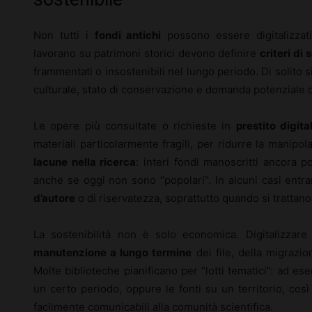
Non tutti i
fondi antichi
possono essere digitalizzat
lavorano su patrimoni storici devono definire
criteri di 
frammentati o insostenibili nel lungo periodo. Di solito 
culturale, stato di conservazione e domanda potenziale d
Le opere più consultate o richieste in
prestito digita
materiali particolarmente fragili, per ridurre la manipo
lacune nella ricerca
: interi fondi manoscritti ancora p
anche se oggi non sono “popolari”. In alcuni casi entr
d’autore
o di riservatezza, soprattutto quando si trattano
La sostenibilità non è solo economica. Digitalizzare
manutenzione a lungo termine
dei file, della migrazion
Molte biblioteche pianificano per “lotti tematici”: ad es
un certo periodo, oppure le fonti su un territorio, così 
facilmente comunicabili alla comunità scientifica.