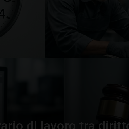
–
Portale
del
Diritto
ario di lavoro tra diritt