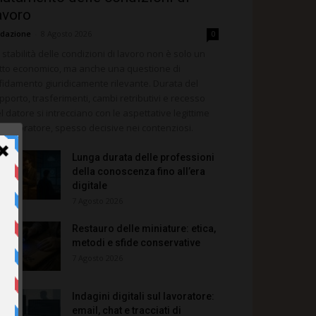
avoro
dazione
-
8 Agosto 2026
0
 stabilità delle condizioni di lavoro non è solo un
tto economico, ma anche una questione di
fidamento giuridicamente rilevante. Durata del
pporto, trasferimenti, cambi retributivi e recesso
l datore si intrecciano con le aspettative legittime
l lavoratore, spesso decisive nei contenziosi.
Lunga durata delle professioni
della conoscenza fino all’era
digitale
7 Agosto 2026
Restauro delle miniature: etica,
metodi e sfide conservative
7 Agosto 2026
Indagini digitali sul lavoratore:
email, chat e tracciati di