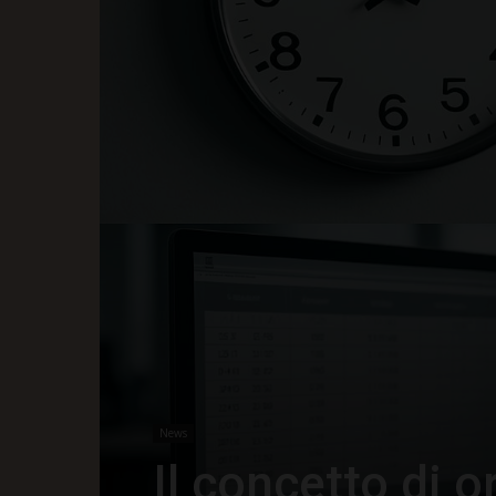
News
Il concetto di or