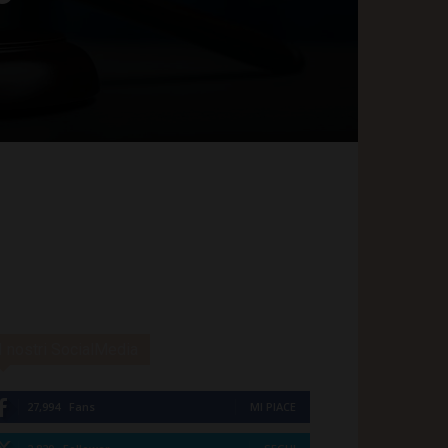
I nostri SocialMedia
27,994
Fans
MI PIACE