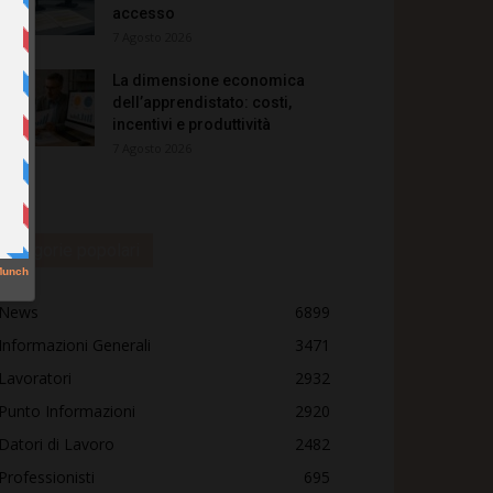
accesso
7 Agosto 2026
La dimensione economica
dell’apprendistato: costi,
incentivi e produttività
7 Agosto 2026
Categorie popolari
News
6899
Informazioni Generali
3471
Lavoratori
2932
Punto Informazioni
2920
Datori di Lavoro
2482
Professionisti
695