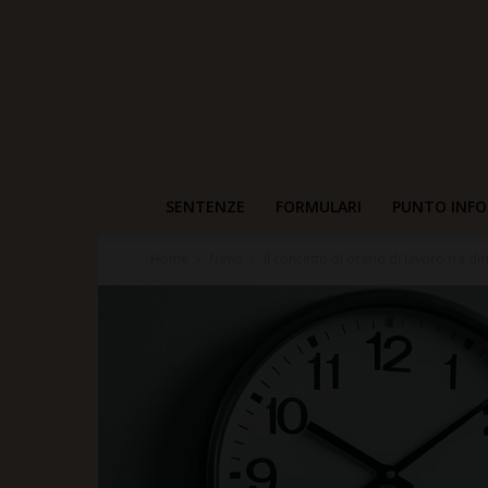
SENTENZE
FORMULARI
PUNTO INFO
Home
News
Il concetto di orario di lavoro tra d