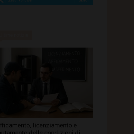
2,820
Follower
SEGUI
Ultime notizie
ffidamento, licenziamento e
utamento delle condizioni di