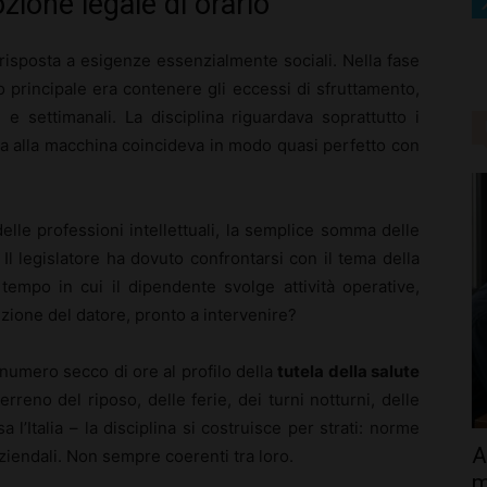
zione legale di orario
sposta a esigenze essenzialmente sociali. Nella fase
ivo principale era contenere gli eccessi di sfruttamento,
 e settimanali. La disciplina riguardava soprattutto i
ica alla macchina coincideva in modo quasi perfetto con
elle professioni intellettuali, la semplice somma delle
i. Il legislatore ha dovuto confrontarsi con il tema della
 tempo in cui il dipendente svolge attività operative,
izione del datore, pronto a intervenire?
 numero secco di ore al profilo della
tutela della salute
terreno del riposo, delle ferie, dei turni notturni, delle
 l’Italia – la disciplina si costruisce per strati: norme
A
 aziendali. Non sempre coerenti tra loro.
m