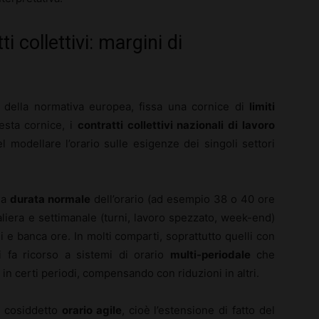
i collettivi: margini di
o della normativa europea, fissa una cornice di
limiti
sta cornice, i
contratti collettivi nazionali di lavoro
modellare l’orario sulle esigenze dei singoli settori
la
durata normale
dell’orario (ad esempio 38 o 40 ore
aliera e settimanale (turni, lavoro spezzato, week-end)
i e banca ore. In molti comparti, soprattutto quelli con
i fa ricorso a sistemi di orario
multi-periodale
che
in certi periodi, compensando con riduzioni in altri.
l cosiddetto
orario agile
, cioè l’estensione di fatto del