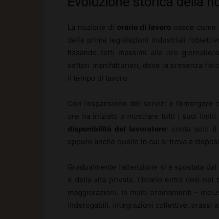
Evoluzione storica della no
La nozione di
orario di lavoro
nasce come ri
delle prime legislazioni industriali l’obiett
fissando tetti massimi alle ore giornaliere
settori manifatturieri, dove la presenza fis
il tempo di lavoro.
Con l’espansione dei servizi e l’emergere d
ore ha iniziato a mostrare tutti i suoi limit
disponibilità del lavoratore
: conta solo il
oppure anche quello in cui si trova a dispos
Gradualmente l’attenzione si è spostata dal
e della vita privata. L’orario entra così nel 
maggiorazioni. In molti ordinamenti – inclusa
inderogabili, integrazioni collettive, prassi