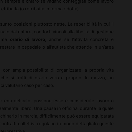
 Non sempre è chiaro se vadano conteggiati come lavoro
tribuita (o retribuita in forma ridotta).
nto posizioni piuttosto nette. La reperibilità in cui il
ato dal datore, con forti vincoli alla libertà di gestione
 come
orario di lavoro
, anche se l’attività concreta è
stare in ospedale o all’autista che attende in un’area
, con ampia possibilità di organizzare la propria vita
 che si tratti di orario vero e proprio. In mezzo, un
ici valutano caso per caso.
erreno delicato: possono essere considerate lavoro o
almente libero. Una pausa in officina, durante la quale
hinario in marcia, difficilmente può essere equiparata
 contratti collettivi regolano in modo dettagliato queste
nterpretativa.