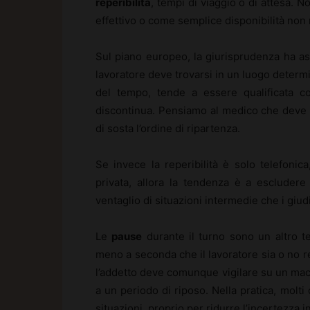
reperibilità
, tempi di viaggio o di attesa.
effettivo o come semplice disponibilità non re
Sul piano europeo, la giurisprudenza ha assu
lavoratore deve trovarsi in un luogo determin
del tempo, tende a essere qualificata
discontinua. Pensiamo al medico che deve re
di sosta l’ordine di ripartenza.
Se invece la reperibilità è solo telefonica
privata, allora la tendenza è a escludere
ventaglio di situazioni intermedie che i giud
Le
pause
durante il turno sono un altro t
meno a seconda che il lavoratore sia o no re
l’addetto deve comunque vigilare su un macc
a un periodo di riposo. Nella pratica, molti
situazioni, proprio per ridurre l’incertezza i