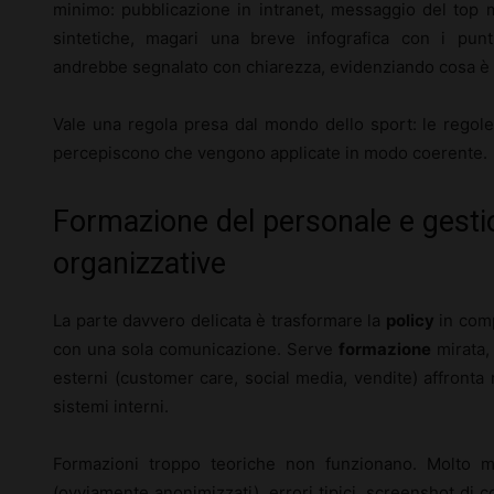
minimo: pubblicazione in intranet, messaggio del top
sintetiche, magari una breve infografica con i punt
andrebbe segnalato con chiarezza, evidenziando cosa è
Vale una regola presa dal mondo dello sport: le regol
percepiscono che vengono applicate in modo coerente.
Formazione del personale e gestio
organizzative
La parte davvero delicata è trasformare la
policy
in comp
con una sola comunicazione. Serve
formazione
mirata, 
esterni (customer care, social media, vendite) affronta r
sistemi interni.
Formazioni troppo teoriche non funzionano. Molto me
(ovviamente anonimizzati), errori tipici, screenshot di 