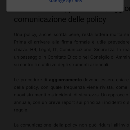
Manage options
Procedure di approvazione, aggi
comunicazione delle policy
Una policy, anche scritta bene, resta lettera morta s
Prima di arrivare alla firma formale è utile prevedere
chiave: HR, Legal, IT, Comunicazione, Sicurezza. In re
un passaggio in Comitato Etico o nel Consiglio di Ammini
su controlli e utilizzo degli strumenti aziendali.
Le procedure di
aggiornamento
devono essere chiare g
della policy, con quale frequenza viene rivista, come 
nuovi strumenti o a incidenti di sicurezza. Un approcci
annuale, con un breve report sui principali incidenti o se
regole.
La comunicazione della policy non può ridursi all’invio