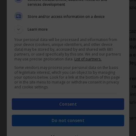
services development
normative
coinvolte (privacy, sicurezza delle informazio
media).
Store and/or access information on a device
Learn more
La prima parte dovrebbe definire ambito di applicazio
responsabilità. Poi vanno chiariti i
principi di base
: ris
Your personal data will be processed and information from
your device (cookies, unique identifiers, and other device
divieto di discriminazioni o molestie, uso dei dispositiv
data) may be stored by, accessed by and shared with 681
partners, or used specifically by this site. We and our partners
sezioni dedicate ai singoli canali: cosa è ammesso via e
may use precise geolocation data.
List of partners.
per i gruppi informali, gestione degli allegati, utilizzo de
Some vendors may process your personal data on the basis
of legitimate interest, which you can object to by managing
your options below. Look for a link at the bottom of this page
Per la
solidità giuridica
, la policy deve essere coeren
or in the site menu to manage or withdraw consent in privacy
accordi sindacali e contratti di lavoro. Importante il r
and cookie settings.
ambienti più strutturati, con un
codice etico
. Il legale i
che il draft sia scritto con linguaggio operativo, non giur
Consent
Funziona bene inserire box con esempi di comportamenti c
Do not consent
reali, ovviamente anonimizzati.