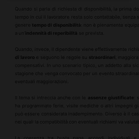
Quando si parla di richiesta di disponibilità, la prima 
tempo in cui il lavoratore resta solo contattabile, senza 
genere
tempo di disponibilità
: non è pienamente equipar
a un’
indennità di reperibilità
se prevista.
Quando, invece, il dipendente viene effettivamente richia
di lavoro
e seguono le regole su
straordinari
, maggiora
compensativi. In uno scenario tipico, un addetto alla si
stagione che venga convocato per un evento straordinario
eventuali maggiorazioni.
Il tema si intreccia anche con le
assenze giustificate
: 
ha programmato ferie, visite mediche o altri impegni già
può essere considerata inadempimento. Diverso è il caso 
nei quali la compatibilità con eventuali richiami va valutat
La coerenza tra busta paga, accordi individuali e 