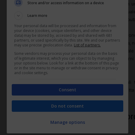
Store and/or access information on a device
pronto a intervenire entro certi tempi, in genere con 
con indennità forfetaria. Va disciplinata in modo puntuale
Learn more
del servizio è essenziale, come la sanità, il trasporto pubb
Your personal data will be processed and information from
your device (cookies, unique identifiers, and other device
Durante la sospensione, gli ordini di servizio devono
data) may be stored by, accessed by and shared with 681
partners, or used specifically by this site. We and our partners
possono svuotare di contenuto la sospensione stessa, n
may use precise geolocation data.
List of partners.
dalla legge e non possono alterare in modo unilaterale 
Some vendors may process your personal data on the basis
of legitimate interest, which you can object to by managing
che, di fatto, impone una reperibilità h24 per più giorn
your options below. Look for a link at the bottom of this page
illegittimo.
or in the site menu to manage or withdraw consent in privacy
and cookie settings.
Anche la forma conta: disposizioni orali e informali
Consent
incertezza e contenziosi. Una regolamentazione scritta
e rigidità.
Do not consent
Profili retributivi: indennità, stra
Manage options
giustificate