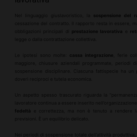
Nel linguaggio giuslavoristico, la
sospensione del r
cessazione del contratto. Il rapporto resta in essere, 
obbligazioni principali di
prestazione lavorativa
e
ret
legge o dalla contrattazione collettiva.
Le ipotesi sono molte:
cassa integrazione
, ferie co
maggiore, chiusure aziendali programmate, periodi 
sospensione disciplinare. Ciascuna fattispecie ha un p
doveri reciproci e tutela economica.
Un aspetto spesso trascurato riguarda la “permanenza
lavoratore continua a essere inserito nell’organizzazione 
fedeltà
e correttezza, ma non è tenuto a rendere la
previsioni. È un equilibrio delicato.
Nei periodi di sospensione totale dell’attività produttiva,