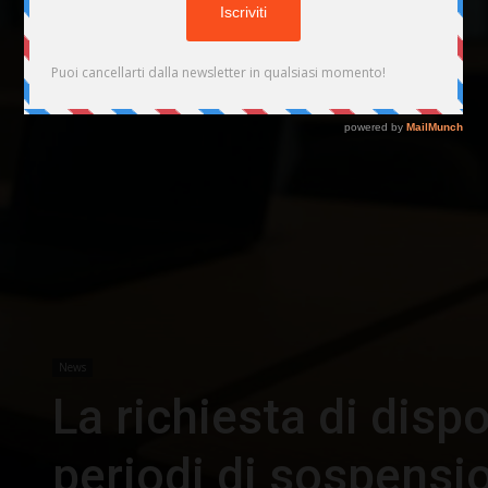
News
La richiesta di dispo
periodi di sospensio