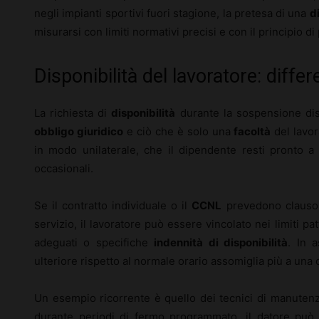
negli impianti sportivi fuori stagione, la pretesa di una
d
misurarsi con limiti normativi precisi e con il principio di
Disponibilità del lavoratore: diffe
La richiesta di
disponibilità
durante la sospensione dis
obbligo giuridico
e ciò che è solo una
facoltà
del lavor
in modo unilaterale, che il dipendente resti pronto a 
occasionali.
Se il contratto individuale o il
CCNL
prevedono clausole
servizio, il lavoratore può essere vincolato nei limiti p
adeguati o specifiche
indennità di disponibilità
. In a
ulteriore rispetto al normale orario assomiglia più a una
Un esempio ricorrente è quello dei tecnici di manutenzi
durante periodi di fermo programmato, il datore può ch