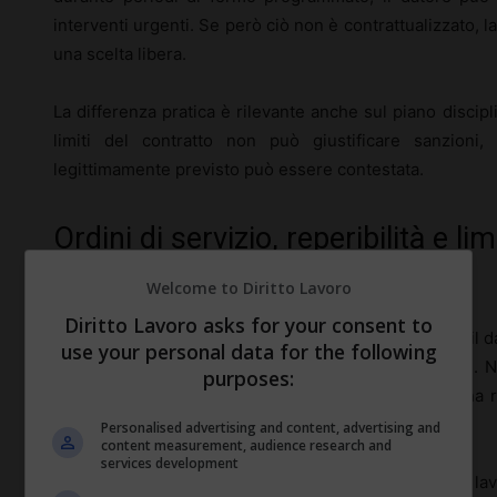
interventi urgenti. Se però ciò non è contrattualizzato, la
una scelta libera.
La differenza pratica è rilevante anche sul piano discipli
limiti del contratto non può giustificare sanzioni
legittimamente previsto può essere contestata.
Ordini di servizio, reperibilità e lim
sospensione
Welcome to Diritto Lavoro
Diritto Lavoro asks for your consent to
L’
ordine di servizio
è lo strumento ordinario con cui il d
use your personal data for the following
la prestazione è sospesa, la sua portata si restringe. 
purposes:
una chiusura aziendale per cassa integrazione in una re
insistenti e richieste continue di disponibilità.
Personalised advertising and content, advertising and
content measurement, audience research and
services development
La
reperibilità
vera e propria è una figura distinta: il la