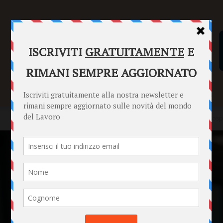
SENTENZE
FORMULARI
PUNTO INFORMAZIONI
Home
News
La richiesta di disponibilità durante i periodi di sosp