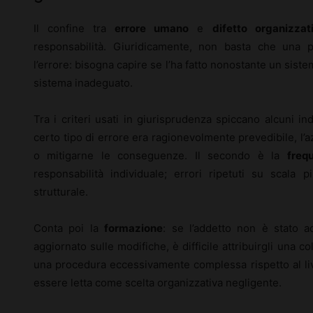
Il confine tra
errore umano
e
difetto organizzat
responsabilità. Giuridicamente, non basta che una
l’errore: bisogna capire se l’ha fatto nonostante un sis
sistema inadeguato.
Tra i criteri usati in giurisprudenza spiccano alcuni ind
certo tipo di errore era ragionevolmente prevedibile, l’
o mitigarne le conseguenze. Il secondo è la
freq
responsabilità individuale; errori ripetuti su scal
strutturale.
Conta poi la
formazione
: se l’addetto non è stato a
aggiornato sulle modifiche, è difficile attribuirgli una co
una procedura eccessivamente complessa rispetto al livel
essere letta come scelta organizzativa negligente.