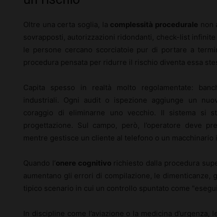
Oltre una certa soglia, la
complessità procedurale
non a
sovrapposti, autorizzazioni ridondanti, check-list infinite
le persone cercano scorciatoie pur di portare a termine
procedura pensata per ridurre il rischio diventa essa st
Capita spesso in realtà molto regolamentate: banche
industriali. Ogni audit o ispezione aggiunge un nuo
coraggio di eliminarne uno vecchio. Il sistema si st
progettazione. Sul campo, però, l’operatore deve pre
mentre gestisce un cliente al telefono o un macchinario 
Quando l’
onere cognitivo
richiesto dalla procedura super
aumentano gli errori di compilazione, le dimenticanze, g
tipico scenario in cui un controllo spuntato come "eseguit
In discipline come l’aviazione o la medicina d’urgenza, 