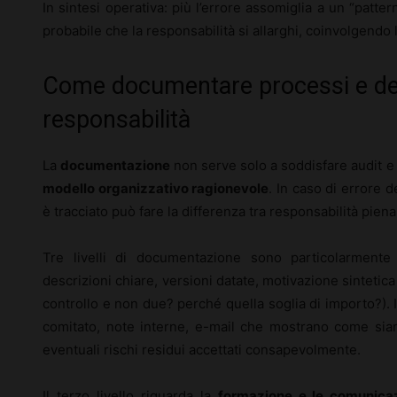
In sintesi operativa: più l’errore assomiglia a un “patter
probabile che la responsabilità si allarghi, coinvolgendo l
Come documentare processi e deci
responsabilità
La
documentazione
non serve solo a soddisfare audit e 
modello organizzativo ragionevole
. In caso di errore 
è tracciato può fare la differenza tra responsabilità piena
Tre livelli di documentazione sono particolarmente 
descrizioni chiare, versioni datate, motivazione sintetica d
controllo e non due? perché quella soglia di importo?). 
comitato, note interne, e-mail che mostrano come siano
eventuali rischi residui accettati consapevolmente.
Il terzo livello riguarda la
formazione e le comunicaz