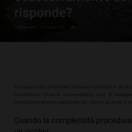
risponde?
Di
Redazione
-
22 Giugno 2026
17
Facebook
X
Pinterest
Procedure iper-strutturate possono trasformarsi da stru
contenzioso. Chiarire responsabilità, ruoli di manage
imputazione diventa essenziale per ridurre gli errori e p
Quando la complessità procedural
un rischio