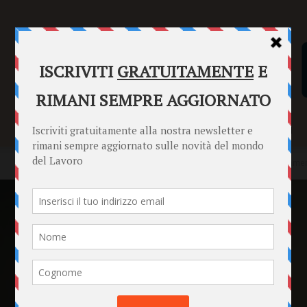
SENTENZE
FORMULARI
PUNTO INFORMAZIONI
Home
News
Errori generati da procedure aziendali eccessivame