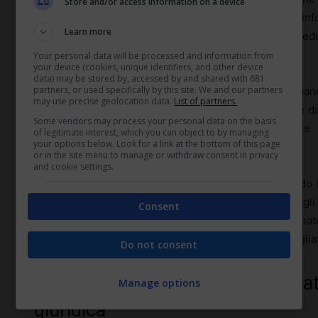
Store and/or access information on a device
conosce la normativa, ma anche i vincoli dei sistemi infor
Learn more
questa intersezione che si può disegnare una proced
praticabile
.
Your personal data will be processed and information from
your device (cookies, unique identifiers, and other device
data) may be stored by, accessed by and shared with 681
partners, or used specifically by this site. We and our partners
Un buon presidio di compliance pone alcune domand
may use precise geolocation data.
List of partners.
inserire gli stessi dati? Ogni livello di firma aggiunge
Some vendors may process your personal data on the basis
essere automatizzati riducendo il rischio di erro
of legitimate interest, which you can object to by managing
your options below. Look for a link at the bottom of this page
accademiche.
or in the site menu to manage or withdraw consent in privacy
and cookie settings.
In alcune aziende, il cambio di passo avviene quando l
nuovi processi, sedendosi letteralmente accanto agli 
Consent
incomprensioni. È un approccio più vicino a un allenat
invece di limitarsi a scrivere il regolamento negli spogliat
Do not consent
Errore umano o difetto organizzativ
Manage options
giuridica