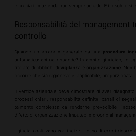
e cruciali. In azienda non sempre accade. E il rischio, si
Responsabilità del management tra
controllo
Quando un errore è generato da una
procedura inge
automatica: chi ne risponde? In ambito giuridico, lo s
titolare di obblighi di
vigilanza
e
organizzazione
. Non 
occorre che sia ragionevole, applicabile, proporzionata.
Il vertice aziendale deve dimostrare di aver disegnat
processi chiari, responsabilità definite, canali di segna
talmente complessa da renderne prevedibile l’inosse
difetto di organizzazione imputabile proprio al managem
I giudici analizzano vari indizi: il tasso di errori ricorr