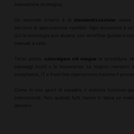
transazione strategica.
Un secondo criterio è la
standardizzazione
: usare 
percorsi di approvazione ripetibili. Ogni eccezione è un
Qui la tecnologia può aiutare, con workflow guidati e cont
manuali a valle.
Terzo punto:
coinvolgere chi esegue
le procedure. Ne
passaggi inutili o le incoerenze. Le migliori revision
compliance, IT e front line ripercorrono insieme il proce
Come in uno sport di squadra, il sistema funziona qu
interiorizzati. Non quando tutti hanno in tasca un ma
davvero.