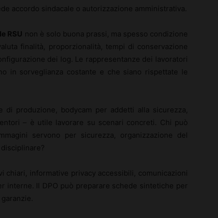
iede accordo sindacale o autorizzazione amministrativa.
lle RSU
non è solo buona prassi, ma spesso condizione
aluta finalità, proporzionalità, tempi di conservazione
configurazione dei log. Le rappresentanze dei lavoratori
no in sorveglianza costante e che siano rispettate le
ee di produzione, bodycam per addetti alla sicurezza,
ntori – è utile lavorare su scenari concreti. Chi può
magini servono per sicurezza, organizzazione del
 disciplinare?
vi chiari, informative privacy accessibili, comunicazioni
er interne. Il DPO può preparare schede sintetiche per
 garanzie.