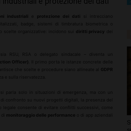
industriali e protezione dei dati
oni industriali
e
protezione dei dati
si intrecciano
talizzati, badge, sistemi di timbratura biometrica o
o scelte organizzative: incidono sui
diritti privacy
dei
ia RSU, RSA o delegato sindacale – diventa un
tion Officer)
. Il primo porta le istanze concrete delle
antisce che scelte e procedure siano allineate al
GDPR
za e sulla riservatezza.
si parla solo in situazioni di emergenza, ma con un
i di confronto su nuovi progetti digitali, la presenza del
o legale consente di evitare conflitti successivi, come
 di
monitoraggio delle performance
o di app aziendali
S
s