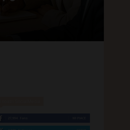
I nostri SocialMedia
27,994
Fans
MI PIACE