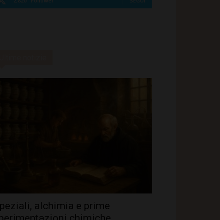
2,820
Follower
SEGUI
Ultime notizie
peziali, alchimia e prime
perimentazioni chimiche