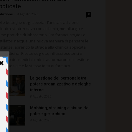
pplicate
dazione
-
8 Agosto 2026
0
lle botteghe degli speziali l’antica tradizione
lenica si intrecciava con alchimia, metallurgia e
ime pratiche di laboratorio. Fra fornaci, crogioli e
stillatori nacque una nuova maniera di pensare le
stanze, aprendo la strada alla chimica applicata
la medicina. Ricette segrete, influssi esoterici e
impatto dei medici chimici trasformarono il mestiere
llo speziale e la stessa idea di farmaco.
La gestione del personale tra
potere organizzativo e deleghe
interne
8 Agosto 2026
Mobbing, straining e abuso del
potere gerarchico
8 Agosto 2026