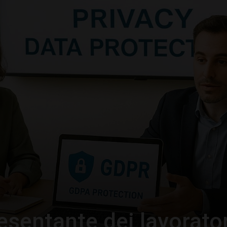
–
Portale
del
Diritto
esentante dei lavorator