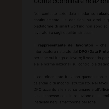
Come coordinare relazioni 
Nel contesto aziendale moderno,
relazi
continuamente. Le decisioni su orari digi
piattaforme di smart working non sono sol
lavoratori e sugli equilibri sindacali.
Il
rappresentante dei lavoratori
– che s
interlocutore naturale del
DPO (Data Protec
persone sul luogo di lavoro; il secondo gar
e alle norme nazionali sul controllo a distan
Il coordinamento funziona quando non ci 
calendario di incontri strutturato. Nei tavol
DPO accanto alle risorse umane e all’uffici
accade spesso con l’introduzione di sistemi
installate negli smartphone personali.