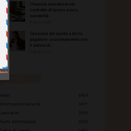
Clausole vessatorie nel
contratto di lavoro e loro
sanabilità
8 Agosto 2026
Cessione del quinto e terzo
pagatore: coordinamento con
il datore di...
8 Agosto 2026
Categorie popolari
News
6904
Informazioni Generali
3471
Lavoratori
2933
Punto Informazioni
2920
Datori di Lavoro
2482