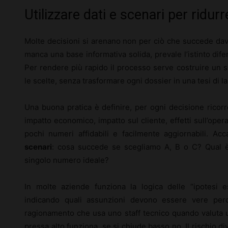
Utilizzare dati e scenari per ridurr
Molte decisioni si arenano non per ciò che succede dav
manca una base informativa solida, prevale l’istinto dif
Per rendere più rapido il processo serve costruire un 
le scelte, senza trasformare ogni dossier in una tesi di l
Una buona pratica è definire, per ogni decisione ricor
impatto economico, impatto sul cliente, effetti sull’opera
pochi numeri affidabili e facilmente aggiornabili. Acca
scenari
: cosa succede se scegliamo A, B o C? Qual è la
singolo numero ideale?
In molte aziende funziona la logica delle “ipotesi e
indicando quali assunzioni devono essere vere perc
ragionamento che usa uno staff tecnico quando valuta u
pressa alto funziona, se si chiude basso no. Il rischio di