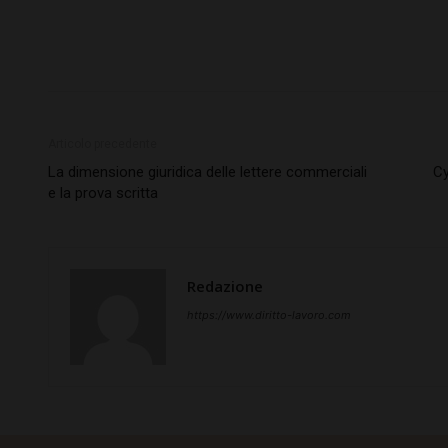
Articolo precedente
La dimensione giuridica delle lettere commerciali
Cy
e la prova scritta
Redazione
https://www.diritto-lavoro.com