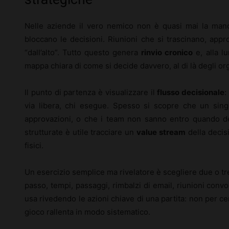
Nelle aziende il vero nemico non è quasi mai la man
bloccano le decisioni. Riunioni che si trascinano, appro
“dall’alto”. Tutto questo genera
rinvio cronico
e, alla l
mappa chiara di come si decide davvero, al di là degli org
Il punto di partenza è visualizzare il
flusso decisionale
:
via libera, chi esegue. Spesso si scopre che un sing
approvazioni, o che i team non sanno entro quando de
strutturate è utile tracciare un
value stream
della decisi
fisici.
Un esercizio semplice ma rivelatore è scegliere due o tre
passo, tempi, passaggi, rimbalzi di email, riunioni con
usa rivedendo le azioni chiave di una partita: non per ce
gioco rallenta in modo sistematico.