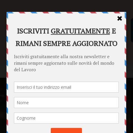
SENTENZE
FORMULARI
PUNTO INFORMAZIONI
Home
News
Dal rinvio cronico all’agilità decisionale: ripensare i 