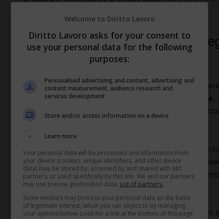
solo temuto.
Welcome to Diritto Lavoro
Diritto Lavoro asks for your consent to
Introdurre soglie decisionali, dele
use your personal data for the following
responsabilità esplicite
purposes:
Personalised advertising and content, advertising and
Per accelerare le scelte strategiche non basta chiedere
content measurement, audience research and
services development
ridisegnare il sistema di
deleghe
e di
responsabilità
,
cosa, entro quali limiti e con quali vincoli. Le organi
Store and/or access information on a device
ambiguità: tutti partecipano, pochi decidono davvero.
Learn more
Una leva potente sono le
soglie decisionali
. Per decis
Your personal data will be processed and information from
your device (cookies, unique identifiers, and other device
rischio, la scelta è demandata al team o al responsabil
data) may be stored by, accessed by and shared with 681
approvazione. Sopra quella soglia, si sale di livello. L’im
partners, or used specifically by this site. We and our partners
may use precise geolocation data.
List of partners.
a tutti e applicate con coerenza.
Some vendors may process your personal data on the basis
of legitimate interest, which you can object to by managing
La responsabilità deve essere altrettanto esplicita: chi è
your options below. Look for a link at the bottom of this page