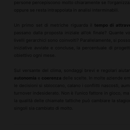
persone percepiscono molto chiaramente se l’organizzaz
oppure se resta intrappolata in analisi interminabili.
Un primo set di metriche riguarda il
tempo di attra
passano dalla proposta iniziale all’ok finale? Quante v
livelli gerarchici sono coinvolti? Parallelamente, si pos
iniziative avviate e concluse, la percentuale di proge
obiettivo ogni mese.
Sul versante del clima, sondaggi brevi e regolari aiut
autonomia
e
coerenza
delle scelte. In molte aziende e
le decisioni si sbloccano, calano i conflitti nascosti, aum
turnover indesiderato. Non è l’unico fattore in gioco, m
la qualità delle chiamate tattiche può cambiare la stagi
singoli sia cambiato di molto.